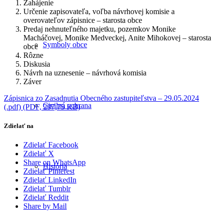
Zahájenie
Určenie zapisovateľa, voľba návrhovej komisie a
overovateľov zápisnice – starosta obce
Predaj nehnuteľného majetku, pozemkov Monike
Macháčovej, Monike Medveckej, Anite Mihokovej – starosta
Symboly obce
obce
Rôzne
Diskusia
Návrh na uznesenie – návrhová komisia
Záver
Zápisnica zo Zasadnutia Obecného zastupiteľstva – 29.05.2024
Civilná ochrana
(.pdf) (PDF, 297,75 KB)
Zdielať na
Zdielať Facebook
Zdielať X
Share on WhatsApp
História
Zdielať Pinterest
Zdielať LinkedIn
Zdielať Tumblr
Zdielať Reddit
Share by Mail