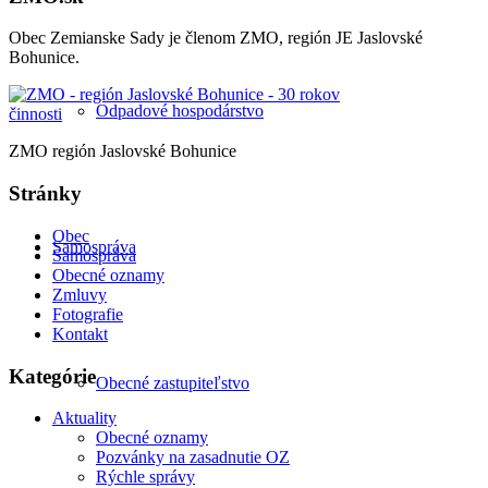
Obec Zemianske Sady je členom ZMO, región JE Jaslovské
Bohunice.
Odpadové hospodárstvo
ZMO región Jaslovské Bohunice
Stránky
Obec
Samospráva
Samospráva
Obecné oznamy
Zmluvy
Fotografie
Kontakt
Kategórie
Obecné zastupiteľstvo
Aktuality
Obecné oznamy
Pozvánky na zasadnutie OZ
Rýchle správy