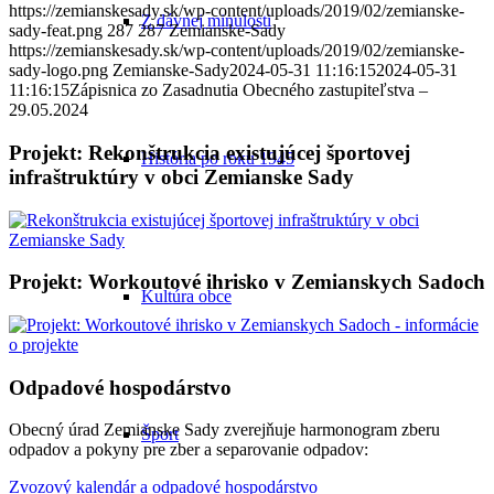
https://zemianskesady.sk/wp-content/uploads/2019/02/zemianske-
Z dávnej minulosti
sady-feat.png
287
287
Zemianske-Sady
https://zemianskesady.sk/wp-content/uploads/2019/02/zemianske-
sady-logo.png
Zemianske-Sady
2024-05-31 11:16:15
2024-05-31
11:16:15
Zápisnica zo Zasadnutia Obecného zastupiteľstva –
29.05.2024
Projekt: Rekonštrukcia existujúcej športovej
História po roku 1945
infraštruktúry v obci Zemianske Sady
Projekt: Workoutové ihrisko v Zemianskych Sadoch
Kultúra obce
Odpadové hospodárstvo
Obecný úrad Zemianske Sady zverejňuje harmonogram zberu
Šport
odpadov a pokyny pre zber a separovanie odpadov:
Zvozový kalendár a odpadové hospodárstvo