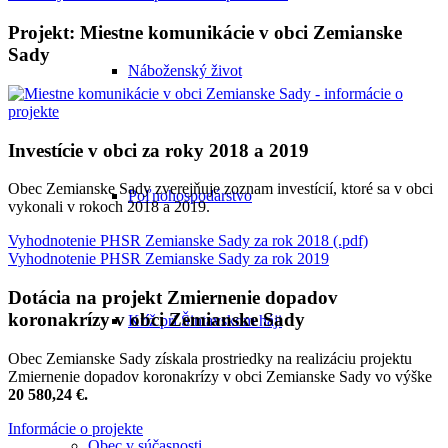
Projekt: Miestne komunikácie v obci Zemianske
Sady
Náboženský život
Investície v obci za roky 2018 a 2019
Obec Zemianske Sady zverejňuje zoznam investícií, ktoré sa v obci
Poľnohospodárstvo
vykonali v rokoch 2018 a 2019.
Vyhodnotenie PHSR Zemianske Sady za rok 2018 (.pdf)
Vyhodnotenie PHSR Zemianske Sady za rok 2019
Dotácia na projekt Zmiernenie dopadov
koronakrízy v obci Zemianske Sady
Kríž pri Šintavskom háji
Obec Zemianske Sady získala prostriedky na realizáciu projektu
Zmiernenie dopadov koronakrízy v obci Zemianske Sady vo výške
20 580,24 €.
Informácie o projekte
Obec v súčasnosti