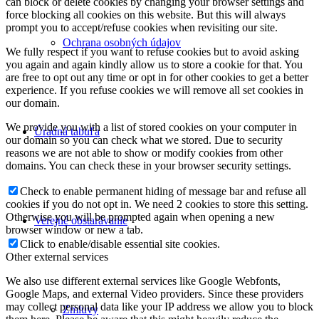
can block or delete cookies by changing your browser settings and
force blocking all cookies on this website. But this will always
prompt you to accept/refuse cookies when revisiting our site.
Ochrana osobných údajov
We fully respect if you want to refuse cookies but to avoid asking
you again and again kindly allow us to store a cookie for that. You
are free to opt out any time or opt in for other cookies to get a better
experience. If you refuse cookies we will remove all set cookies in
our domain.
We provide you with a list of stored cookies on your computer in
Úradná tabuľa
our domain so you can check what we stored. Due to security
reasons we are not able to show or modify cookies from other
domains. You can check these in your browser security settings.
Check to enable permanent hiding of message bar and refuse all
cookies if you do not opt in. We need 2 cookies to store this setting.
Otherwise you will be prompted again when opening a new
Verejné obstarávanie
browser window or new a tab.
Click to enable/disable essential site cookies.
Other external services
We also use different external services like Google Webfonts,
Google Maps, and external Video providers. Since these providers
may collect personal data like your IP address we allow you to block
Zmluvy