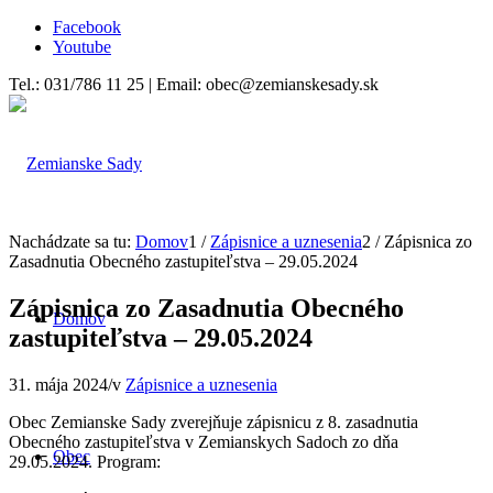
Facebook
Youtube
Tel.: 031/786 11 25 | Email: obec@zemianskesady.sk
Nachádzate sa tu:
Domov
1
/
Zápisnice a uznesenia
2
/
Zápisnica zo
Zasadnutia Obecného zastupiteľstva – 29.05.2024
Zápisnica zo Zasadnutia Obecného
Domov
zastupiteľstva – 29.05.2024
31. mája 2024
/
v
Zápisnice a uznesenia
Obec Zemianske Sady zverejňuje zápisnicu z 8. zasadnutia
Obecného zastupiteľstva v Zemianskych Sadoch zo dňa
Obec
29.05.2024. Program: