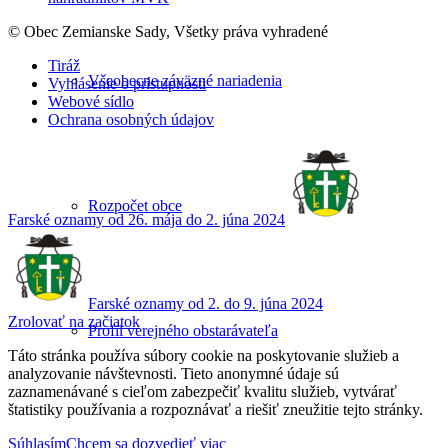
© Obec Zemianske Sady, Všetky práva vyhradené
Tiráž
Všeobecne záväzné nariadenia
Vyhlásenie o prístupnosti
Webové sídlo
Ochrana osobných údajov
Rozpočet obce
Farské oznamy od 26. mája do 2. júna 2024
Farské oznamy od 2. do 9. júna 2024
Zrolovať na začiatok
Profil verejného obstarávateľa
Táto stránka používa súbory cookie na poskytovanie služieb a
analyzovanie návštevnosti. Tieto anonymné údaje sú
zaznamenávané s cieľom zabezpečiť kvalitu služieb, vytvárať
štatistiky používania a rozpoznávať a riešiť zneužitie tejto stránky.
Súhlasím
Chcem sa dozvedieť viac