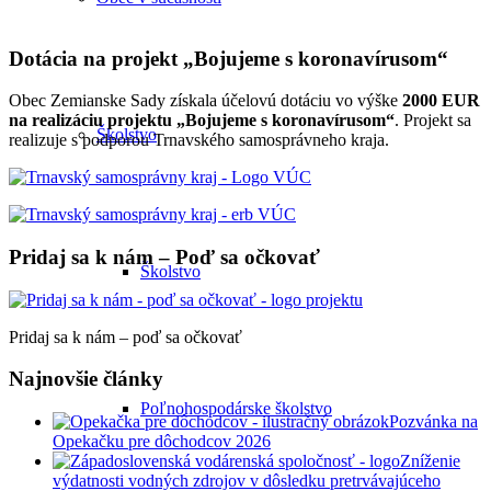
Dotácia na projekt „Bojujeme s koronavírusom“
Obec Zemianske Sady získala účelovú dotáciu vo výške
2000 EUR
na realizáciu projektu „Bojujeme s koronavírusom“
. Projekt sa
Školstvo
realizuje s podporou Trnavského samosprávneho kraja.
Pridaj sa k nám – Poď sa očkovať
Školstvo
Pridaj sa k nám – poď sa očkovať
Najnovšie články
Poľnohospodárske školstvo
Pozvánka na
Opekačku pre dôchodcov 2026
Zníženie
výdatnosti vodných zdrojov v dôsledku pretrvávajúceho