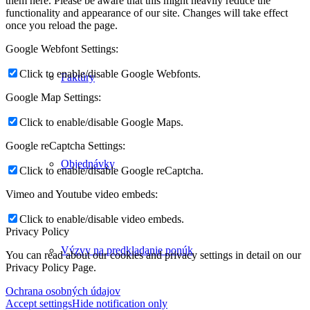
them here. Please be aware that this might heavily reduce the
functionality and appearance of our site. Changes will take effect
once you reload the page.
Google Webfont Settings:
Click to enable/disable Google Webfonts.
Faktúry
Google Map Settings:
Click to enable/disable Google Maps.
Google reCaptcha Settings:
Objednávky
Click to enable/disable Google reCaptcha.
Vimeo and Youtube video embeds:
Click to enable/disable video embeds.
Privacy Policy
Výzvy na predkladanie ponúk
You can read about our cookies and privacy settings in detail on our
Privacy Policy Page.
Ochrana osobných údajov
Accept settings
Hide notification only