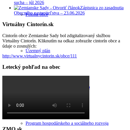
sucha – júl 2026
Zápisnica zo zasadnutia
Obecného zastupiteľstva – 23.06.2026
Poloha obce
Virtuálny Cintorín.sk
Cintorín obce Zemianske Sady bol zdigitalizovaný službou
Virtuálny Cintorín. Kliknutím na odkaz zobrazíte cintorín obce a
údaje o zosnulých:
Územný plán
http://www.virtualnycintorin.sk/obce/111
Letecký pohľad na obec
Komunitný plán sociálnych služieb
Program hospodárskeho a sociálneho rozvoja
ZMO.sk