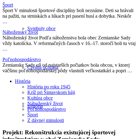
Šport
Šport V minulosti športové disciplíny boli neznáme. Deti sa hrávali
na pažiti, na strniskách a lúkach pri pasení husí a dobytka. Neskôr
…
Symboly obce
Náboženský život
Náboženský život Podľa náboženstva bola obec Zemianske Sady
vždy katolícka. V reformačných časoch v 16.-17. storočí boli tu vraj
…
Poľnohospodárstvo
Zemianske Sady už od najstarších počiatkov bola obcou, v ktorej
Civilná ochrana
väčšinu poľnohospodárskej pôdy vlastnili veľkostatkári a popri …
História
História po roku 1945
Kríž pri Šintavskom háji
Kultúra obce
Náboženský život
História
Poľnohospodárstvo
Šport
Z dávnej minulosti
Projekt: Rekonštrukcia existujúcej športovej