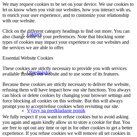
We may request cookies to be set on your device. We use cookies to
let us know when you visit our websites, how you interact with us,
to enrich your user experience, and to customize your relationship
with our website.
Click on the different category headings to find out more. You can
Faktúry
also change some of your preferences. Note that blocking some
types of cookies may impact your experience on our websites and
the services we are able to offer.
Essential Website Cookies
These cookies are strictly necessary to provide you with services
Objednávky
available through our website and to use some of its features.
Because these cookies are strictly necessary to deliver the website,
refusing them will have impact how our site functions. You always
can block or delete cookies by changing your browser settings and
force blocking all cookies on this website. But this will always
prompt you to accept/refuse cookies when revisiting our site.
Výzvy na predkladanie ponúk
We fully respect if you want to refuse cookies but to avoid asking
you again and again kindly allow us to store a cookie for that. You
are free to opt out any time or opt in for other cookies to get a better
experience. If you refuse cookies we will remove all set cookies in