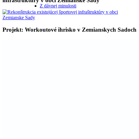
infraštruktúry v obci Zemianske Sady
Z dávnej minulosti
Projekt: Workoutové ihrisko v Zemianskych Sadoch
História po roku 1945
Kultúra obce
Šport