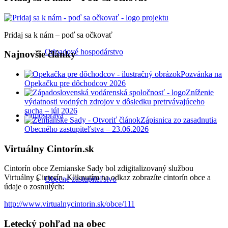
Pridaj sa k nám – poď sa očkovať
Odpadové hospodárstvo
Najnovšie články
Pozvánka na
Opekačku pre dôchodcov 2026
Zníženie
výdatnosti vodných zdrojov v dôsledku pretrvávajúceho
sucha – júl 2026
Samospráva
Zápisnica zo zasadnutia
Obecného zastupiteľstva – 23.06.2026
Virtuálny Cintorín.sk
Cintorín obce Zemianske Sady bol zdigitalizovaný službou
Virtuálny Cintorín. Kliknutím na odkaz zobrazíte cintorín obce a
Obecné zastupiteľstvo
údaje o zosnulých:
http://www.virtualnycintorin.sk/obce/111
Letecký pohľad na obec