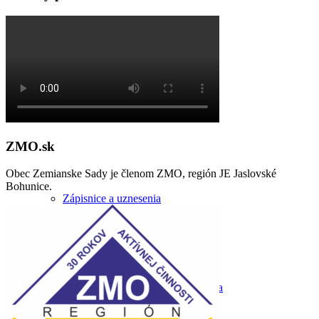
Starosta obce
Kontrolór obce
ZMO.sk
Obec Zemianske Sady je členom ZMO, región JE Jaslovské
Bohunice.
Zápisnice a uznesenia
Zasadnutia obecného zastupiteľstva