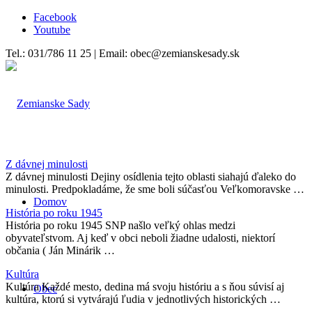
Facebook
Youtube
Tel.: 031/786 11 25 | Email: obec@zemianskesady.sk
Z dávnej minulosti
Z dávnej minulosti Dejiny osídlenia tejto oblasti siahajú ďaleko do
minulosti. Predpokladáme, že sme boli súčasťou Veľkomoravske …
Domov
História po roku 1945
História po roku 1945 SNP našlo veľký ohlas medzi
obyvateľstvom. Aj keď v obci neboli žiadne udalosti, niektorí
občania ( Ján Minárik …
Kultúra
Kultúra Každé mesto, dedina má svoju históriu a s ňou súvisí aj
Obec
kultúra, ktorú si vytvárajú ľudia v jednotlivých historických …