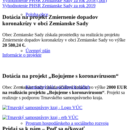
Vyhodnotenie PHSR Zemianske Sady za rok 2018 (.pdf)
Vyhodnotenie PHSR Zemianske Sady za rok 2019
Poloha obce
Dotácia na projekt Zmiernenie dopadov
koronakrízy v obci Zemianske Sady
Obec Zemianske Sady získala prostriedky na realizáciu projektu
Zmiernenie dopadov koronakrízy v obci Zemianske Sady vo výške
20 580,24 €.
Územný plán
Informácie o projekte
Dotácia na projekt „Bojujeme s koronavírusom“
Komunitný plán sociálnych služieb
Obec Zemianske Sady získala účelovú dotáciu vo výške
2000 EUR
na realizáciu projektu „Bojujeme s koronavírusom“
. Projekt sa
realizuje s podporou Trnavského samosprávneho kraja.
Program hospodárskeho a sociálneho rozvoja
Pridaj sa k nám – Poď sa očkovať