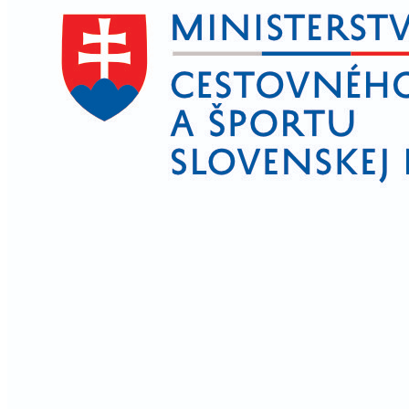
Náboženský život
Poľnohospodárstvo
Kríž pri Šintavskom háji
Obec v súčasnosti