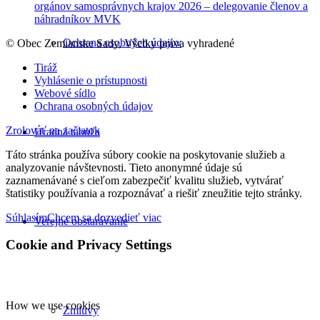
orgánov samosprávnych krajov 2026 – delegovanie členov a
náhradníkov MVK
Ochrana osobných údajov
© Obec Zemianske Sady, Všetky práva vyhradené
Tiráž
Vyhlásenie o prístupnosti
Webové sídlo
Ochrana osobných údajov
Zrolovať na začiatok
Úradná tabuľa
Táto stránka používa súbory cookie na poskytovanie služieb a
analyzovanie návštevnosti. Tieto anonymné údaje sú
zaznamenávané s cieľom zabezpečiť kvalitu služieb, vytvárať
štatistiky používania a rozpoznávať a riešiť zneužitie tejto stránky.
Súhlasím
Chcem sa dozvedieť viac
Verejné obstarávanie
Cookie and Privacy Settings
How we use cookies
Zmluvy