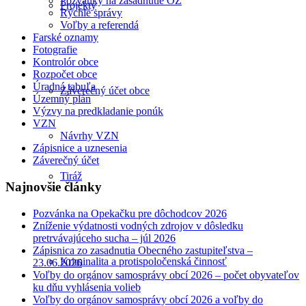
Pozvánky na zasadnutie OZ
Projekty
Rýchle správy
Voľby a referendá
Farské oznamy
Fotografie
Kontrolór obce
Rozpočet obce
Úradná tabuľa
Záverečný účet obce
Územný plán
Výzvy na predkladanie ponúk
VZN
Návrhy VZN
Zápisnice a uznesenia
Záverečný účet
Tiráž
Najnovšie články
Pozvánka na Opekačku pre dôchodcov 2026
Zníženie výdatnosti vodných zdrojov v dôsledku
pretrvávajúceho sucha – júl 2026
Zápisnica zo zasadnutia Obecného zastupiteľstva –
Kriminalita a protispoločenská činnosť
23.06.2026
Voľby do orgánov samosprávy obcí 2026 – počet obyvateľov
ku dňu vyhlásenia volieb
Voľby do orgánov samosprávy obcí 2026 a voľby do