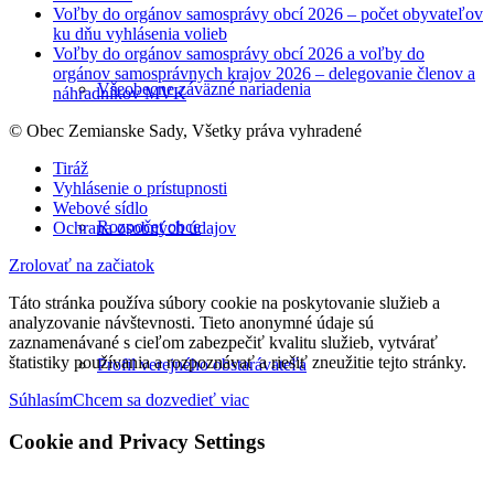
Voľby do orgánov samosprávy obcí 2026 – počet obyvateľov
ku dňu vyhlásenia volieb
Voľby do orgánov samosprávy obcí 2026 a voľby do
orgánov samosprávnych krajov 2026 – delegovanie členov a
Všeobecne záväzné nariadenia
náhradníkov MVK
© Obec Zemianske Sady, Všetky práva vyhradené
Tiráž
Vyhlásenie o prístupnosti
Webové sídlo
Rozpočet obce
Ochrana osobných údajov
Zrolovať na začiatok
Táto stránka používa súbory cookie na poskytovanie služieb a
analyzovanie návštevnosti. Tieto anonymné údaje sú
zaznamenávané s cieľom zabezpečiť kvalitu služieb, vytvárať
štatistiky používania a rozpoznávať a riešiť zneužitie tejto stránky.
Profil verejného obstarávateľa
Súhlasím
Chcem sa dozvedieť viac
Cookie and Privacy Settings