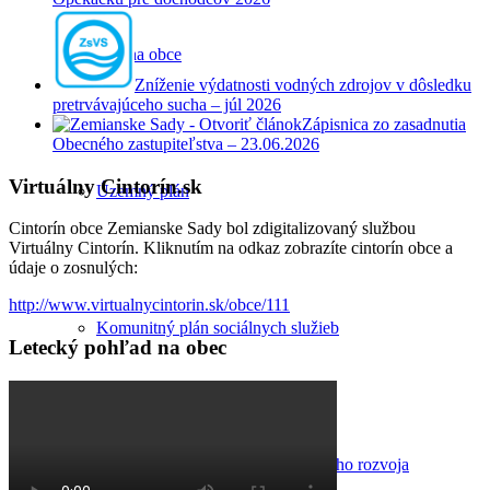
Poloha obce
Zníženie výdatnosti vodných zdrojov v dôsledku
pretrvávajúceho sucha – júl 2026
Zápisnica zo zasadnutia
Obecného zastupiteľstva – 23.06.2026
Virtuálny Cintorín.sk
Územný plán
Cintorín obce Zemianske Sady bol zdigitalizovaný službou
Virtuálny Cintorín. Kliknutím na odkaz zobrazíte cintorín obce a
údaje o zosnulých:
http://www.virtualnycintorin.sk/obce/111
Komunitný plán sociálnych služieb
Letecký pohľad na obec
Program hospodárskeho a sociálneho rozvoja