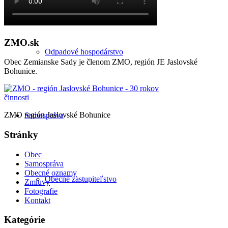
ZMO.sk
Odpadové hospodárstvo
Obec Zemianske Sady je členom ZMO, región JE Jaslovské
Bohunice.
ZMO región Jaslovské Bohunice
Samospráva
Stránky
Obec
Samospráva
Obecné oznamy
Obecné zastupiteľstvo
Zmluvy
Fotografie
Kontakt
Kategórie