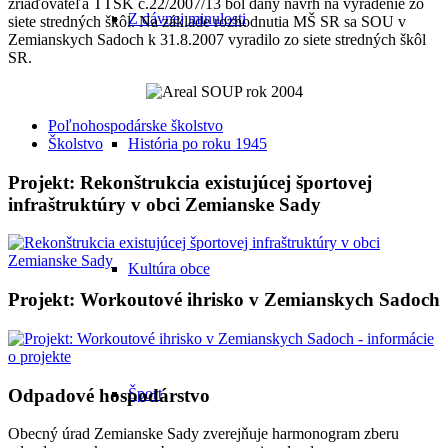
zriaďovateľa TTSK č.22/2007/13 bol daný návrh na vyradenie zo
Z dávnej minulosti
siete stredných škôl. Na základe rozhodnutia MŠ SR sa SOU v
Zemianskych Sadoch k 31.8.2007 vyradilo zo siete stredných škôl
SR.
Poľnohospodárske školstvo
Školstvo
História po roku 1945
Projekt: Rekonštrukcia existujúcej športovej
infraštruktúry v obci Zemianske Sady
Kultúra obce
Projekt: Workoutové ihrisko v Zemianskych Sadoch
Odpadové hospodárstvo
Šport
Obecný úrad Zemianske Sady zverejňuje harmonogram zberu