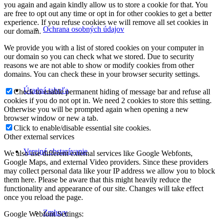
you again and again kindly allow us to store a cookie for that. You
are free to opt out any time or opt in for other cookies to get a better
experience. If you refuse cookies we will remove all set cookies in
Ochrana osobných údajov
our domain.
We provide you with a list of stored cookies on your computer in
our domain so you can check what we stored. Due to security
reasons we are not able to show or modify cookies from other
domains. You can check these in your browser security settings.
Úradná tabuľa
Check to enable permanent hiding of message bar and refuse all
cookies if you do not opt in. We need 2 cookies to store this setting.
Otherwise you will be prompted again when opening a new
browser window or new a tab.
Click to enable/disable essential site cookies.
Other external services
Verejné obstarávanie
We also use different external services like Google Webfonts,
Google Maps, and external Video providers. Since these providers
may collect personal data like your IP address we allow you to block
them here. Please be aware that this might heavily reduce the
functionality and appearance of our site. Changes will take effect
once you reload the page.
Zmluvy
Google Webfont Settings: