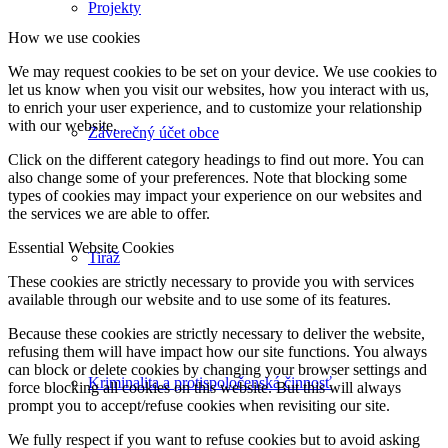
Projekty
How we use cookies
We may request cookies to be set on your device. We use cookies to
let us know when you visit our websites, how you interact with us,
to enrich your user experience, and to customize your relationship
with our website.
Záverečný účet obce
Click on the different category headings to find out more. You can
also change some of your preferences. Note that blocking some
types of cookies may impact your experience on our websites and
the services we are able to offer.
Essential Website Cookies
Tiráž
These cookies are strictly necessary to provide you with services
available through our website and to use some of its features.
Because these cookies are strictly necessary to deliver the website,
refusing them will have impact how our site functions. You always
can block or delete cookies by changing your browser settings and
Kriminalita a protispoločenská činnosť
force blocking all cookies on this website. But this will always
prompt you to accept/refuse cookies when revisiting our site.
We fully respect if you want to refuse cookies but to avoid asking