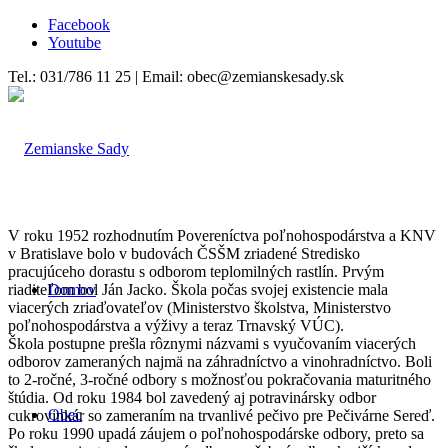
Facebook
Youtube
Tel.: 031/786 11 25 | Email: obec@zemianskesady.sk
V roku 1952 rozhodnutím Povereníctva poľnohospodárstva a KNV
v Bratislave bolo v budovách ČSŠM zriadené Stredisko
pracujúceho dorastu s odborom teplomilných rastlín. Prvým
riaditeľom bol Ján Jacko. Škola počas svojej existencie mala
Domov
viacerých zriaďovateľov (Ministerstvo školstva, Ministerstvo
poľnohospodárstva a výživy a teraz Trnavský VÚC).
Škola postupne prešla rôznymi názvami s vyučovaním viacerých
odborov zameraných najmä na záhradníctvo a vinohradníctvo. Boli
to 2-ročné, 3-ročné odbory s možnosťou pokračovania maturitného
štúdia. Od roku 1984 bol zavedený aj potravinársky odbor
Obec
cukrovinkár so zameraním na trvanlivé pečivo pre Pečivárne Sereď.
Po roku 1990 upadá záujem o poľnohospodárske odbory, preto sa