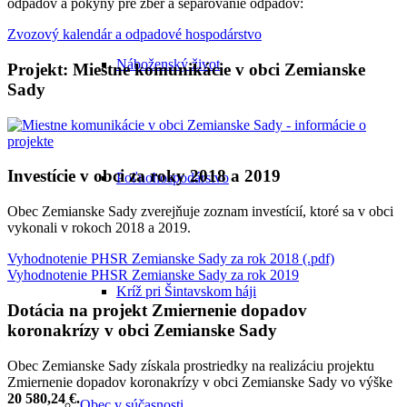
odpadov a pokyny pre zber a separovanie odpadov:
Zvozový kalendár a odpadové hospodárstvo
Náboženský život
Projekt: Miestne komunikácie v obci Zemianske
Sady
Investície v obci za roky 2018 a 2019
Poľnohospodárstvo
Obec Zemianske Sady zverejňuje zoznam investícií, ktoré sa v obci
vykonali v rokoch 2018 a 2019.
Vyhodnotenie PHSR Zemianske Sady za rok 2018 (.pdf)
Vyhodnotenie PHSR Zemianske Sady za rok 2019
Kríž pri Šintavskom háji
Dotácia na projekt Zmiernenie dopadov
koronakrízy v obci Zemianske Sady
Obec Zemianske Sady získala prostriedky na realizáciu projektu
Zmiernenie dopadov koronakrízy v obci Zemianske Sady vo výške
20 580,24 €.
Obec v súčasnosti