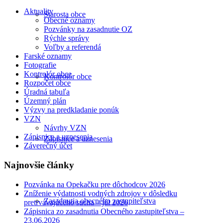
Aktuality
Starosta obce
Obecné oznamy
Pozvánky na zasadnutie OZ
Rýchle správy
Voľby a referendá
Farské oznamy
Fotografie
Kontrolór obce
Kontrolór obce
Rozpočet obce
Úradná tabuľa
Územný plán
Výzvy na predkladanie ponúk
VZN
Návrhy VZN
Zápisnice a uznesenia
Zápisnice a uznesenia
Záverečný účet
Najnovšie články
Pozvánka na Opekačku pre dôchodcov 2026
Zníženie výdatnosti vodných zdrojov v dôsledku
Zasadnutia obecného zastupiteľstva
pretrvávajúceho sucha – júl 2026
Zápisnica zo zasadnutia Obecného zastupiteľstva –
23.06.2026