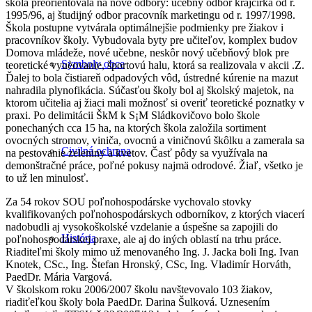
škola preorientovala na nové odbory: učebný odbor krajčírka od r.
1995/96, aj študijný odbor pracovník marketingu od r. 1997/1998.
Škola postupne vytvárala optimálnejšie podmienky pre žiakov i
pracovníkov školy. Vybudovala byty pre učiteľov, komplex budov
Domova mládeže, nové učebne, neskôr nový učebňový blok pre
Symboly obce
teoretické vyuèovanie, športovú halu, ktorá sa realizovala v akcii .Z.
Ďalej to bola čistiareň odpadových vôd, ústredné kúrenie na mazut
nahradila plynofikácia. Súčasťou školy bol aj školský majetok, na
ktorom učitelia aj žiaci mali možnosť si overiť teoretické poznatky v
praxi. Po delimitácii ŠkM k S¡M Sládkovičovo bolo škole
ponechaných cca 15 ha, na ktorých škola založila sortiment
ovocných stromov, viniča, ovocnú a viničnovú škôlku a zamerala sa
Civilná ochrana
na pestovanie zeleniny a kvetov. Časť pôdy sa využívala na
demonštračné práce, poľné pokusy najmä odrodové. Žiaľ, všetko je
to už len minulosť.
Za 54 rokov SOU poľnohospodárske vychovalo stovky
kvalifikovaných poľnohospodárskych odborníkov, z ktorých viacerí
nadobudli aj vysokoškolské vzdelanie a úspešne sa zapojili do
História
poľnohospodárskej praxe, ale aj do iných oblastí na trhu práce.
Riaditeľmi školy mimo už menovaného Ing. J. Jacka boli Ing. Ivan
Knotek, CSc., Ing. Štefan Hronský, CSc, Ing. Vladimír Horváth,
PaedDr. Mária Vargová.
V školskom roku 2006/2007 školu navštevovalo 103 žiakov,
riadiťeľkou školy bola PaedDr. Darina Šulková. Uznesením