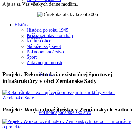
A ja sa za Vás všetkých denne modlím..
História
História po roku 1945
Kríž pri Šintavskom háji
Školstvo
Kultúra obce
Náboženský život
Poľnohospodárstvo
Šport
Z dávnej minulosti
Projekt: Rekonštrukcia existujúcej športovej
Školstvo
infraštruktúry v obci Zemianske Sady
Projekt: Workoutové ihrisko v Zemianskych Sadoch
Poľnohospodárske školstvo