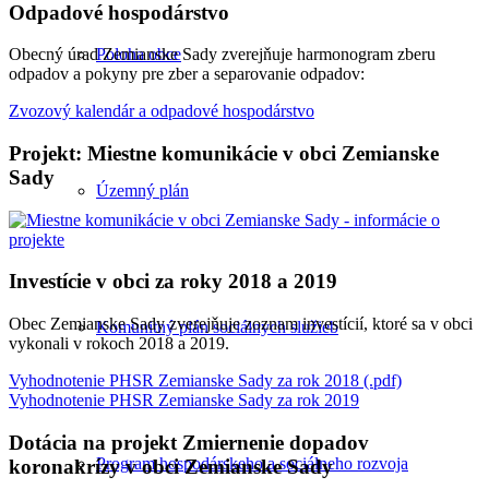
Odpadové hospodárstvo
Poloha obce
Obecný úrad Zemianske Sady zverejňuje harmonogram zberu
odpadov a pokyny pre zber a separovanie odpadov:
Zvozový kalendár a odpadové hospodárstvo
Projekt: Miestne komunikácie v obci Zemianske
Sady
Územný plán
Investície v obci za roky 2018 a 2019
Obec Zemianske Sady zverejňuje zoznam investícií, ktoré sa v obci
Komunitný plán sociálnych služieb
vykonali v rokoch 2018 a 2019.
Vyhodnotenie PHSR Zemianske Sady za rok 2018 (.pdf)
Vyhodnotenie PHSR Zemianske Sady za rok 2019
Dotácia na projekt Zmiernenie dopadov
Program hospodárskeho a sociálneho rozvoja
koronakrízy v obci Zemianske Sady