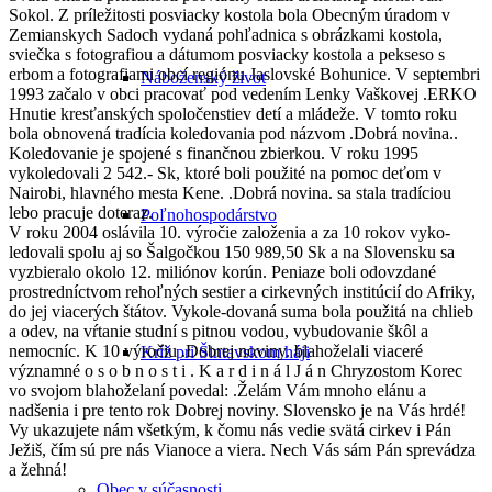
Sokol. Z príležitosti posviacky kostola bola Obecným úradom v
Zemianskych Sadoch vydaná pohľadnica s obrázkami kostola,
sviečka s fotografiou a dátumom posviacky kostola a pekseso s
erbom a fotografiami obcí regiónu Jaslovské Bohunice. V septembri
Náboženský život
1993 začalo v obci pracovať pod vedením Lenky Vaškovej .ERKO
Hnutie kresťanských spoločenstiev detí a mládeže. V tomto roku
bola obnovená tradícia koledovania pod názvom .Dobrá novina..
Koledovanie je spojené s finančnou zbierkou. V roku 1995
vykoledovali 2 542.- Sk, ktoré boli použité na pomoc deťom v
Nairobi, hlavného mesta Kene. .Dobrá novina. sa stala tradíciou
lebo pracuje doteraz.
Poľnohospodárstvo
V roku 2004 oslávila 10. výročie založenia a za 10 rokov vyko-
ledovali spolu aj so Šalgočkou 150 989,50 Sk a na Slovensku sa
vyzbieralo okolo 12. miliónov korún. Peniaze boli odovzdané
prostredníctvom rehoľných sestier a cirkevných institúcií do Afriky,
do jej viacerých štátov. Vykole-dovaná suma bola použitá na chlieb
a odev, na vŕtanie studní s pitnou vodou, vybudovanie škôl a
nemocníc. K 10 výročiu .Dobrej noviny. blahoželali viaceré
Kríž pri Šintavskom háji
významné o s o b n o s t i . K a r d i n á l J á n Chryzostom Korec
vo svojom blahoželaní povedal: .Želám Vám mnoho elánu a
nadšenia i pre tento rok Dobrej noviny. Slovensko je na Vás hrdé!
Vy ukazujete nám všetkým, k čomu nás vedie svätá cirkev i Pán
Ježiš, čím sú pre nás Vianoce a viera. Nech Vás sám Pán sprevádza
a žehná!
Obec v súčasnosti