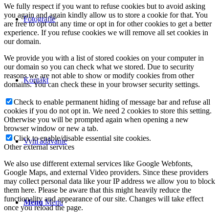
We fully respect if you want to refuse cookies but to avoid asking
you again and again kindly allow us to store a cookie for that. You
Fotografie
are free to opt out any time or opt in for other cookies to get a better
experience. If you refuse cookies we will remove all set cookies in
our domain.
We provide you with a list of stored cookies on your computer in
our domain so you can check what we stored. Due to security
reasons we are not able to show or modify cookies from other
Kontakt
domains. You can check these in your browser security settings.
Check to enable permanent hiding of message bar and refuse all
cookies if you do not opt in. We need 2 cookies to store this setting.
Otherwise you will be prompted again when opening a new
browser window or new a tab.
Click to enable/disable essential site cookies.
Vyhľadávanie
Other external services
We also use different external services like Google Webfonts,
Google Maps, and external Video providers. Since these providers
may collect personal data like your IP address we allow you to block
them here. Please be aware that this might heavily reduce the
functionality and appearance of our site. Changes will take effect
Menu
Menu
once you reload the page.