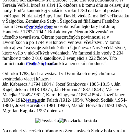
Terézia Veľká, ktorá sa slávi 15. októbra a k tomu dňu sa oslavujú aj
hody. Podľa kanonickej vizitácie z roku 1780 dal kostol postaviť
podžupan Nitrianskej župy Juraj David, vtedajší majiteľ veľkostatku
v Šalgočke. Zemianske Sady i Šalgočka sú filiálkami Farského
úradu Dvorníky. Významnou osobnosťou tejto fary bol Juraj
Symboly obce
Handerla / 1782-1794 /. Bol aktívnym členom Slovenského
učeného tovarišstva. Okrem pastoračných povinností sa v
Dvorníkoch a po 1794 v Hlohovci venoval včelárstvu. V tomto
roku aj vydáva svoje základné dielo Újméhész / Nové včelárstvo /,
ktoré vyšlo v niekoľkých vydaniach. Vo farnosti žilo vtedy 2 234
farníkov z toho 2 010 katolíkov, 3 evanjelici a 222 židov. Títo
farníci mali slovenskú, maďarskú a nemeckú národnosť.
Civilná ochrana
Od roku 1788, keď sa vystaval v Dvorníkoch nový chrám sa
vystriedalo viacej kňazov:
Ján Kabarecz / 1794 1804 /, Jozef Stankovcs / 1805-1815 /, Ján
Rigel, dekan / 1818-1837 /, Ján Horman / 1837-1849 /, Václav
Matejka / 1849-1961 /, Karol Kingyera / 1861-1894 /, Jozef Janec
/1903- 1912/, Augustín Falath /1912- 1954/, Vojtech Sedlák /1954-
História
1981/, Jozef Horvátik / 1981-1990 /, Marián Horváth / 1990-1997/,
Mgr. Ján Ragula / 1997 doteraz /.
Na podnet viacerých občanov zo Zemianskych Sadov bola v roku