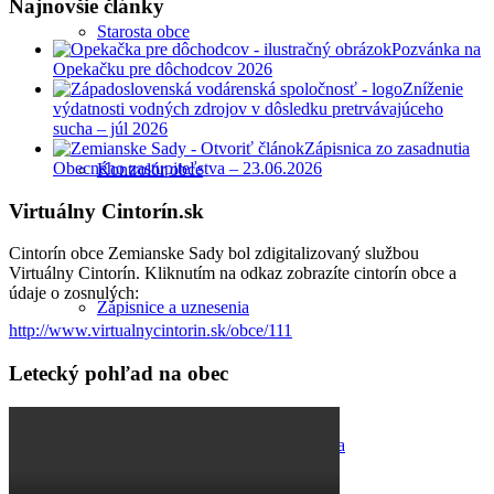
Najnovšie články
Starosta obce
Pozvánka na
Opekačku pre dôchodcov 2026
Zníženie
výdatnosti vodných zdrojov v dôsledku pretrvávajúceho
sucha – júl 2026
Zápisnica zo zasadnutia
Obecného zastupiteľstva – 23.06.2026
Kontrolór obce
Virtuálny Cintorín.sk
Cintorín obce Zemianske Sady bol zdigitalizovaný službou
Virtuálny Cintorín. Kliknutím na odkaz zobrazíte cintorín obce a
údaje o zosnulých:
Zápisnice a uznesenia
http://www.virtualnycintorin.sk/obce/111
Letecký pohľad na obec
Zasadnutia obecného zastupiteľstva