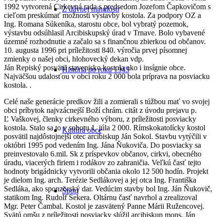
1992 vytvorená Cirkevná rada s predsedom Jozefom Čapkovičom s
Z dávnej minulosti
cieľom preskúmať možnosti výstavby kostola. Za podpory OZ a
Ing. Romana Súkeníka, starostu obce, bol vybratý pozemok,
výstavbu odsúhlasil Arcibiskupský úrad v Trnave. Bolo vybavené
územné rozhodnutie a začalo sa s finančnou zbierkou od občanov.
10. augusta 1996 pri príležitosti 840. výročia prvej písomnej
zmienky o našej obci, hlohovecký dekan vdp.
Ján Repiský posvätil stavenisko kostola ako i insígnie obce.
História po roku 1945
Najväčšou udalosťou v obci roku 2 000 bola príprava na posviacku
kostola. .
Celé naše generácie predkov žili a zomierali s túžbou mať vo svojej
obci príbytok najvzácnejší Boží chrám. citát z úvodu prejavu p.
Ľ Vaškovej, členky cirkevného výboru, z príležitosti posviacky
kostola. Stalo sa to v sobotu 1. júla 2 000. Rímskokatolícky kostol
Kultúra obce
posvätil najdôstojnejší otec arcibiskup Ján Sokol. Stavbu vytýčili v
októbri 1995 pod vedením Ing. Jána Ňukoviča. Do posviacky sa
preinvestovalo 6.mil. Sk z príspevkov občanov, cirkvi, obecného
úradu, viacerých firiem i rodákov zo zahraničia. Veľkú časť tejto
hodnoty brigádnicky vytvorili občania okolo 12 500 hodín. Projekt
je dielom Ing. arch. Terézie Sedlákovej a jej otca Ing. Františka
Sedláka, ako sponzorský dar. Vedúcim stavby bol Ing. Ján Ňukovič,
Šport
statikom Ing. Rudolf Sekera. Oltárnu časť navrhol a zrealizoval
Mgr. Peter Čambal. Kostol je zasvätený Panne Márii Ružencovej.
Svätú omšu z príležitosti posviacky slúžil arcibiskup mons. Ján