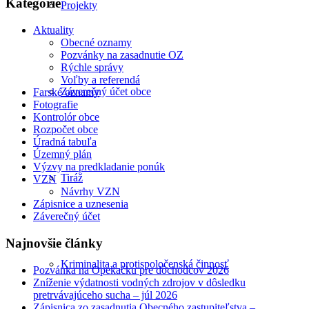
Kategórie
Projekty
Aktuality
Obecné oznamy
Pozvánky na zasadnutie OZ
Rýchle správy
Voľby a referendá
Záverečný účet obce
Farské oznamy
Fotografie
Kontrolór obce
Rozpočet obce
Úradná tabuľa
Územný plán
Výzvy na predkladanie ponúk
Tiráž
VZN
Návrhy VZN
Zápisnice a uznesenia
Záverečný účet
Najnovšie články
Kriminalita a protispoločenská činnosť
Pozvánka na Opekačku pre dôchodcov 2026
Zníženie výdatnosti vodných zdrojov v dôsledku
pretrvávajúceho sucha – júl 2026
Zápisnica zo zasadnutia Obecného zastupiteľstva –