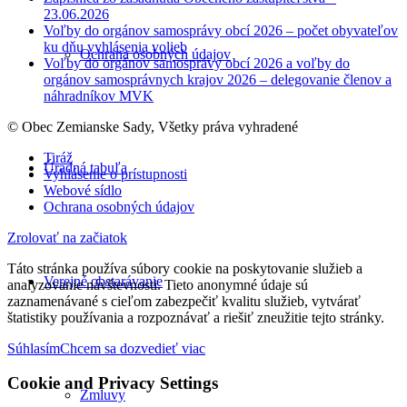
23.06.2026
Voľby do orgánov samosprávy obcí 2026 – počet obyvateľov
ku dňu vyhlásenia volieb
Ochrana osobných údajov
Voľby do orgánov samosprávy obcí 2026 a voľby do
orgánov samosprávnych krajov 2026 – delegovanie členov a
náhradníkov MVK
© Obec Zemianske Sady, Všetky práva vyhradené
Tiráž
Úradná tabuľa
Vyhlásenie o prístupnosti
Webové sídlo
Ochrana osobných údajov
Zrolovať na začiatok
Táto stránka používa súbory cookie na poskytovanie služieb a
Verejné obstarávanie
analyzovanie návštevnosti. Tieto anonymné údaje sú
zaznamenávané s cieľom zabezpečiť kvalitu služieb, vytvárať
štatistiky používania a rozpoznávať a riešiť zneužitie tejto stránky.
Súhlasím
Chcem sa dozvedieť viac
Cookie and Privacy Settings
Zmluvy