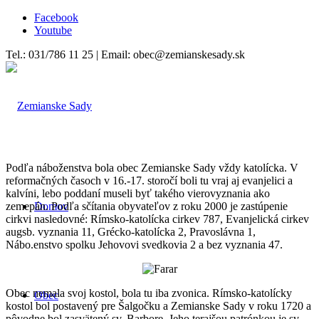
Facebook
Youtube
Tel.: 031/786 11 25 | Email: obec@zemianskesady.sk
Podľa náboženstva bola obec Zemianske Sady vždy katolícka. V
reformačných časoch v 16.-17. storočí boli tu vraj aj evanjelici a
kalvíni, lebo poddaní museli byť takého vierovyznania ako
zemepán. Podľa sčítania obyvateľov z roku 2000 je zastúpenie
Domov
cirkvi nasledovné: Rímsko-katolícka cirkev 787, Evanjelická cirkev
augsb. vyznania 11, Grécko-katolícka 2, Pravoslávna 1,
Nábo.enstvo spolku Jehovovi svedkovia 2 a bez vyznania 47.
Obec nemala svoj kostol, bola tu iba zvonica. Rímsko-katolícky
Obec
kostol bol postavený pre Šalgočku a Zemianske Sady v roku 1720 a
pôvodne bol zasvätený sv. Barbore. Jeho terajšou patrónkou je sv.