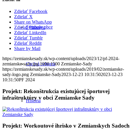
Zdielať Facebook
Zdielať X
Share on WhatsApp
Symboly obce
Zdielať Pinterest
Zdielať LinkedIn
Zdielať Tumblr
Zdielať Reddit
Share by Mail
https://zemianskesady.sk/wp-content/uploads/2023/12/pf-2024-
Civilná ochrana
zemianske-sady.jpg
1000
1500
Zemianske-Sady
https://zemianskesady.sk/wp-content/uploads/2019/02/zemianske-
sady-logo.png
Zemianske-Sady
2023-12-23 10:31:50
2023-12-23
10:31:50
PF 2024
Projekt: Rekonštrukcia existujúcej športovej
infraštruktúry v obci Zemianske Sady
História
Projekt: Workoutové ihrisko v Zemianskych Sadoch