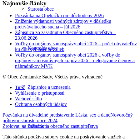
Najnovšie články
Starosta obce
Pozvánka na Opekačku pre dôchodcov 2026
Zníženie výdatnosti vodných zdrojov v dôsledku
pretrvávajúceho sucha – júl 2026
Zápisnica zo zasadnutia Obecného zastupiteľstva –
23.06.2026
Voľby do orgánov samosprávy obcí 2026 – počet obyvateľov
Kontrolór obce
ku dňu vyhlásenia volieb
Voľby do orgánov samosprávy obcí 2026 a voľby do
orgánov samosprávnych krajov 2026 – delegovanie členov a
náhradníkov MVK
© Obec Zemianske Sady, Všetky práva vyhradené
Zápisnice a uznesenia
Tiráž
Vyhlásenie o prístupnosti
Webové sídlo
Ochrana osobných údajov
Pozvánka na divadelné predstavenie Láska, sex a dane
Novoročný
príhovor starostu obce 2024
Zrolovať na začiatok
Zasadnutia obecného zastupiteľstva
Táto stránka používa súbory cookie na poskytovanie služieb a