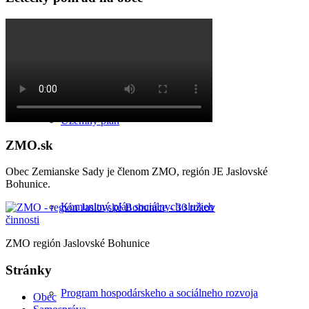
Poloha obce
Územný plán
ZMO.sk
Obec Zemianske Sady je členom ZMO, región JE Jaslovské
Bohunice.
Komunitný plán sociálnych služieb
ZMO región Jaslovské Bohunice
Stránky
Program hospodárskeho a sociálneho rozvoja
Obec