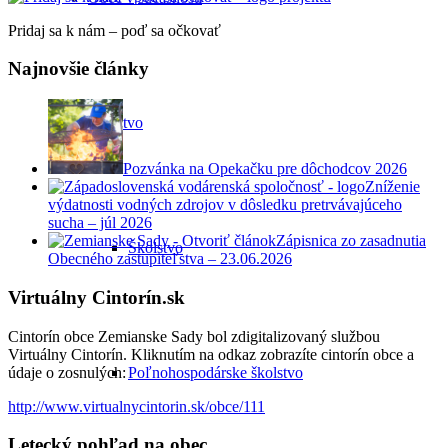
Pridaj sa k nám – poď sa očkovať
Najnovšie články
Školstvo
Pozvánka na Opekačku pre dôchodcov 2026
Zníženie
výdatnosti vodných zdrojov v dôsledku pretrvávajúceho
sucha – júl 2026
Zápisnica zo zasadnutia
Školstvo
Obecného zastupiteľstva – 23.06.2026
Virtuálny Cintorín.sk
Cintorín obce Zemianske Sady bol zdigitalizovaný službou
Virtuálny Cintorín. Kliknutím na odkaz zobrazíte cintorín obce a
údaje o zosnulých:
Poľnohospodárske školstvo
http://www.virtualnycintorin.sk/obce/111
Letecký pohľad na obec