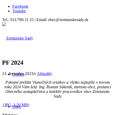
Facebook
Youtube
Tel.: 031/786 11 25 | Email: obec@zemianskesady.sk
PF 2024
23. decembra 2023
/
v
Aktuality
Domov
Pokojné prežitie Vianočných sviatkov a všetko najlepšie v novom
roku 2024 Vám želá Ing. Roman Súkeník, starosta obce, poslanci
Obecného zastupiteľstva a kolektív pracovníkov obce Zemianske
Sady
(JPG, 1,20 MB)
Obec
Zdielať na