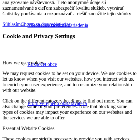
analyzovanie návštevnosti. Tieto anonymné údaje sú
zaznamenávané s cieľom zabezpečiť kvalitu služieb, vytvárať
štatistiky používania a rozpoznávať a riešiť zneužitie tejto stránky.
Súhlasím
Chcem sa dozvedieť viac
Všeobecne záväzné nariadenia
Cookie and Privacy Settings
How we use cookies
Rozpočet obce
We may request cookies to be set on your device. We use cookies to
let us know when you visit our websites, how you interact with us,
to enrich your user experience, and to customize your relationship
with our website.
Click on the different category headings to find out more. You can
Profil verejného obstarávateľa
also change some of your preferences. Note that blocking some
types of cookies may impact your experience on our websites and
the services we are able to offer.
Essential Website Cookies
These cookies are strictly necessary to provide you with services