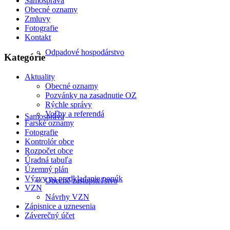
Samospráva
Obecné oznamy
Zmluvy
Fotografie
Kontakt
Odpadové hospodárstvo
Kategórie
Aktuality
Obecné oznamy
Pozvánky na zasadnutie OZ
Rýchle správy
Voľby a referendá
Samospráva
Farské oznamy
Fotografie
Kontrolór obce
Rozpočet obce
Úradná tabuľa
Územný plán
Výzvy na predkladanie ponúk
Obecné zastupiteľstvo
VZN
Návrhy VZN
Zápisnice a uznesenia
Záverečný účet