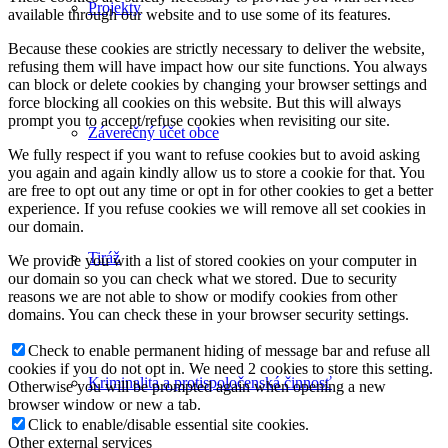
Projekty
available through our website and to use some of its features.
Because these cookies are strictly necessary to deliver the website,
refusing them will have impact how our site functions. You always
can block or delete cookies by changing your browser settings and
force blocking all cookies on this website. But this will always
prompt you to accept/refuse cookies when revisiting our site.
Záverečný účet obce
We fully respect if you want to refuse cookies but to avoid asking
you again and again kindly allow us to store a cookie for that. You
are free to opt out any time or opt in for other cookies to get a better
experience. If you refuse cookies we will remove all set cookies in
our domain.
Tiráž
We provide you with a list of stored cookies on your computer in
our domain so you can check what we stored. Due to security
reasons we are not able to show or modify cookies from other
domains. You can check these in your browser security settings.
Check to enable permanent hiding of message bar and refuse all
cookies if you do not opt in. We need 2 cookies to store this setting.
Kriminalita a protispoločenská činnosť
Otherwise you will be prompted again when opening a new
browser window or new a tab.
Click to enable/disable essential site cookies.
Other external services