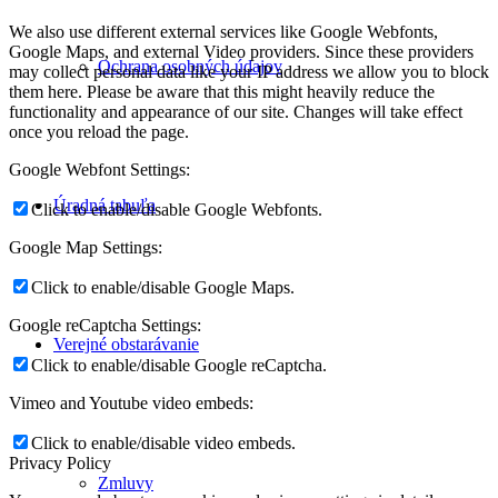
We also use different external services like Google Webfonts,
Google Maps, and external Video providers. Since these providers
Ochrana osobných údajov
may collect personal data like your IP address we allow you to block
them here. Please be aware that this might heavily reduce the
functionality and appearance of our site. Changes will take effect
once you reload the page.
Google Webfont Settings:
Úradná tabuľa
Click to enable/disable Google Webfonts.
Google Map Settings:
Click to enable/disable Google Maps.
Google reCaptcha Settings:
Verejné obstarávanie
Click to enable/disable Google reCaptcha.
Vimeo and Youtube video embeds:
Click to enable/disable video embeds.
Privacy Policy
Zmluvy