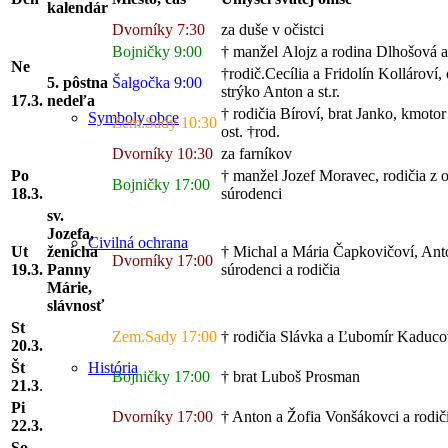
kalendár
Dvorníky 7:30
za duše v očistci
Bojničky 9:00
† manžel Alojz a rodina Dlhošová 
Ne
†rodič.Cecília a Fridolín Kollároví, 
5. pôstna
Šalgočka 9:00
strýko Anton a st.r.
17.3.
nedeľa
† rodičia Bíroví, brat Janko, kmotor
Symboly obce
Zem.Sady 10:30
ost. †rod.
Dvorníky 10:30
za farníkov
Po
† manžel Jozef Moravec, rodičia z o
Bojničky 17:00
18
.3.
súrodenci
sv.
Jozefa,
Civilná ochrana
Ut
ženícha
† Michal a Mária Čapkovičoví, Ant
Dvorníky 17:00
19
.3.
Panny
súrodenci a rodičia
Márie,
slávnosť
St
Zem.Sady 17:00
† rodičia Slávka a Ľubomír Kaduc
20
.3.
Št
História
Bojničky 17:00
† brat Luboš Prosman
21
.3
.
Pi
Dvorníky 17:00
† Anton a Žofia Vonšákovci a rodič
22
.3.
So