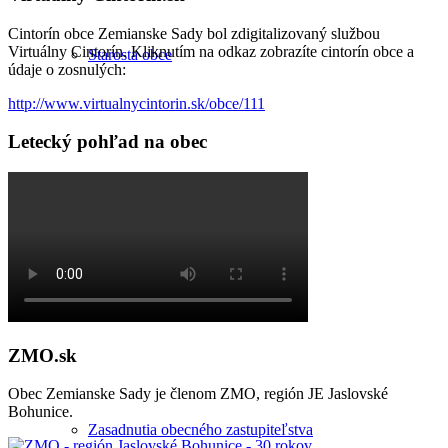
Cintorín obce Zemianske Sady bol zdigitalizovaný službou
Virtuálny Cintorín. Kliknutím na odkaz zobrazíte cintorín obce a
Starosta obce
údaje o zosnulých:
http://www.virtualnycintorin.sk/obce/111
Letecký pohľad na obec
Kontrolór obce
Zápisnice a uznesenia
ZMO.sk
Obec Zemianske Sady je členom ZMO, región JE Jaslovské
Bohunice.
Zasadnutia obecného zastupiteľstva