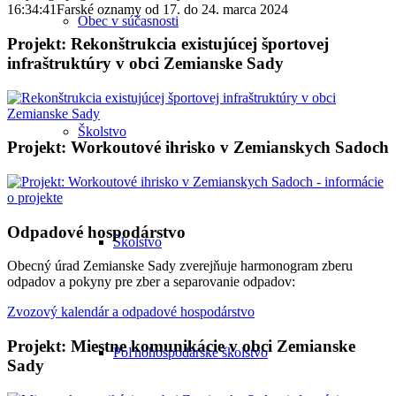
16:34:41
Farské oznamy od 17. do 24. marca 2024
Obec v súčasnosti
Projekt: Rekonštrukcia existujúcej športovej
infraštruktúry v obci Zemianske Sady
Školstvo
Projekt: Workoutové ihrisko v Zemianskych Sadoch
Odpadové hospodárstvo
Školstvo
Obecný úrad Zemianske Sady zverejňuje harmonogram zberu
odpadov a pokyny pre zber a separovanie odpadov:
Zvozový kalendár a odpadové hospodárstvo
Projekt: Miestne komunikácie v obci Zemianske
Poľnohospodárske školstvo
Sady