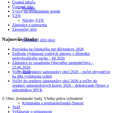
Úradná tabuľa
Územný plán
Projekty
Výzvy na predkladanie ponúk
VZN
Návrhy VZN
Zápisnice a uznesenia
Záverečný účet
Najnovšie články
Záverečný účet obce
Pozvánka na Opekačku pre dôchodcov 2026
Zníženie výdatnosti vodných zdrojov v dôsledku
pretrvávajúceho sucha – júl 2026
Zápisnica zo zasadnutia Obecného zastupiteľstva –
23.06.2026
Tiráž
Voľby do orgánov samosprávy obcí 2026 – počet obyvateľov
ku dňu vyhlásenia volieb
Voľby do orgánov samosprávy obcí 2026 a voľby do
orgánov samosprávnych krajov 2026 – delegovanie členov a
náhradníkov MVK
© Obec Zemianske Sady, Všetky práva vyhradené
Kriminalita a protispoločenská činnosť
Tiráž
Vyhlásenie o prístupnosti