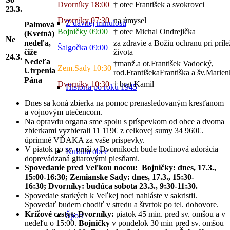
Dvorníky 18:00
† otec František a svokrovci
23
.3.
Dvorníky 07:30
na úmysel
Z dávnej minulosti
Palmová
Bojničky 09:00
† otec Michal Ondrejička
(Kvetná)
Ne
nedeľa,
za zdravie a Božiu ochranu pri príle
Šalgočka 09:00
čiže
života
24.3.
Nedeľa
†manž.a ot.František Vadocký,
Zem.Sady 10:30
Utrpenia
rod.FrantišekaFrantiška a šv.Marie
Pána
Dvorníky 10:30
† brat Kamil
História po roku 1945
Dnes sa koná zbierka na pomoc prenasledovaným kresťanom
a vojnovým utečencom.
Na opravdu organa sme spolu s príspevkom od obce a dvoma
zbierkami vyzbierali 11 119€ z celkovej sumy 34 960€.
úprimné VĎAKA za vaše príspevky.
V piatok po sv. omši v Dvorníkoch bude hodinová adorácia
Kultúra obce
doprevádzaná gitarovými piesňami.
Spovedanie pred Veľkou nocou:
Bojničky: dnes, 17.3.,
15:00-16:30;
Zemianske Sady: dnes, 17.3., 15:30-
16:30;
Dvorníky: budúca sobota 23.3., 9:30-11:30.
Spovedaie starkých k Veľkej noci nahláste v sakristii.
Spovedať budem chodiť v stredu a štvrtok po tel. dohovore.
Krížové cestyt: Dvorníky:
piatok 45 min. pred sv. omšou a v
Šport
nedeľu o 15:00.
Bojničky
v pondelok 30 min pred sv. omšou