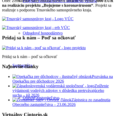
Program hospodárskeho a sociálneho rozvoja
Obec Zemianske Sady získala účelovú dotáciu vo výške
2000 EUR
na realizáciu projektu „Bojujeme s koronavírusom“
. Projekt sa
realizuje s podporou Trnavského samosprávneho kraja.
Odpadové hospodárstvo
Pridaj sa k nám – Poď sa očkovať
Pridaj sa k nám – poď sa očkovať
Samospráva
Najnovšie články
Pozvánka na
Opekačku pre dôchodcov 2026
Zníženie
výdatnosti vodných zdrojov v dôsledku pretrvávajúceho
sucha – júl 2026
Obecné zastupiteľstvo
Zápisnica zo zasadnutia
Obecného zastupiteľstva – 23.06.2026
Virtuálny Cintorín.sk