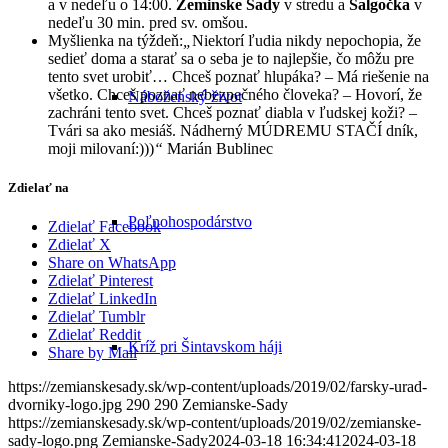
a v nedeľu o 14:00.
Zeminske Sady
v stredu a
Šalgočka
v
nedeľu 30 min. pred sv. omšou.
Myšlienka na týždeň:
„
Niektorí ľudia nikdy nepochopia, že
sedieť doma a starať sa o seba je to najlepšie, čo môžu pre
tento svet urobiť… Chceš poznať hlupáka? – Má riešenie na
všetko. Chceš poznať nebezpečného človeka? – Hovorí, že
Náboženský život
zachráni tento svet. Chceš poznať diabla v ľudskej koži? –
Tvári sa ako mesiáš. Nádherný MÚDREMU STAČÍ dník,
moji milovaní:)))
“
Marián Bublinec
Zdielať na
Poľnohospodárstvo
Zdielať Facebook
Zdielať X
Share on WhatsApp
Zdielať Pinterest
Zdielať LinkedIn
Zdielať Tumblr
Zdielať Reddit
Kríž pri Šintavskom háji
Share by Mail
https://zemianskesady.sk/wp-content/uploads/2019/02/farsky-urad-
dvorniky-logo.jpg
290
290
Zemianske-Sady
https://zemianskesady.sk/wp-content/uploads/2019/02/zemianske-
sady-logo.png
Zemianske-Sady
2024-03-18 16:34:41
2024-03-18