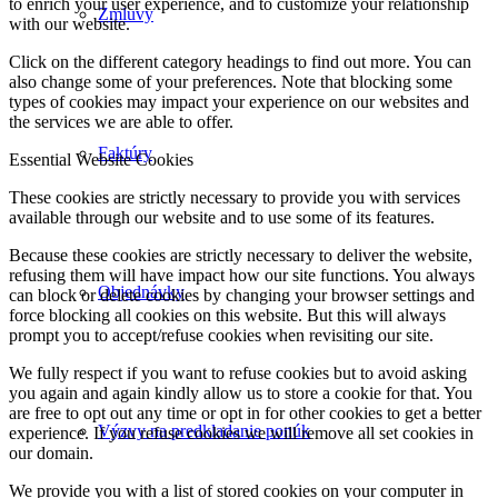
to enrich your user experience, and to customize your relationship
Zmluvy
with our website.
Click on the different category headings to find out more. You can
also change some of your preferences. Note that blocking some
types of cookies may impact your experience on our websites and
the services we are able to offer.
Faktúry
Essential Website Cookies
These cookies are strictly necessary to provide you with services
available through our website and to use some of its features.
Because these cookies are strictly necessary to deliver the website,
refusing them will have impact how our site functions. You always
Objednávky
can block or delete cookies by changing your browser settings and
force blocking all cookies on this website. But this will always
prompt you to accept/refuse cookies when revisiting our site.
We fully respect if you want to refuse cookies but to avoid asking
you again and again kindly allow us to store a cookie for that. You
are free to opt out any time or opt in for other cookies to get a better
Výzvy na predkladanie ponúk
experience. If you refuse cookies we will remove all set cookies in
our domain.
We provide you with a list of stored cookies on your computer in