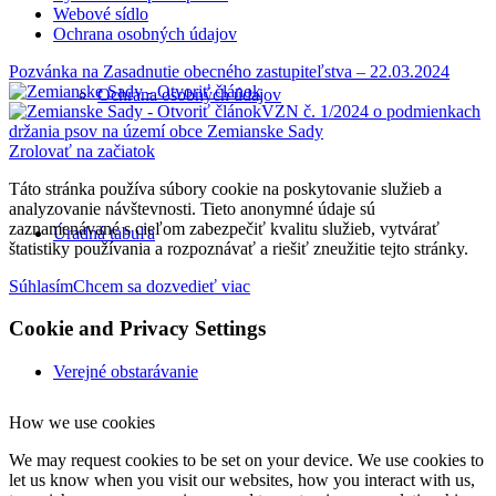
Webové sídlo
Ochrana osobných údajov
Pozvánka na Zasadnutie obecného zastupiteľstva – 22.03.2024
Ochrana osobných údajov
VZN č. 1/2024 o podmienkach
držania psov na území obce Zemianske Sady
Zrolovať na začiatok
Táto stránka používa súbory cookie na poskytovanie služieb a
analyzovanie návštevnosti. Tieto anonymné údaje sú
zaznamenávané s cieľom zabezpečiť kvalitu služieb, vytvárať
Úradná tabuľa
štatistiky používania a rozpoznávať a riešiť zneužitie tejto stránky.
Súhlasím
Chcem sa dozvedieť viac
Cookie and Privacy Settings
Verejné obstarávanie
How we use cookies
We may request cookies to be set on your device. We use cookies to
let us know when you visit our websites, how you interact with us,