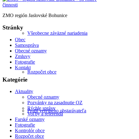
ZMO región Jaslovské Bohunice
Stránky
Všeobecne záväzné nariadenia
Obec
Samospráva
Obecné oznamy
Zmluvy
Fotografie
Kontakt
Rozpočet obce
Kategórie
Aktuality
Obecné oznamy
Pozvánky na zasadnutie OZ
Rýchle správy
Profil verejného obstarávateľa
Voľby a referendá
Farské oznamy
Fotografie
Kontrolór obce
Rozpočet obce