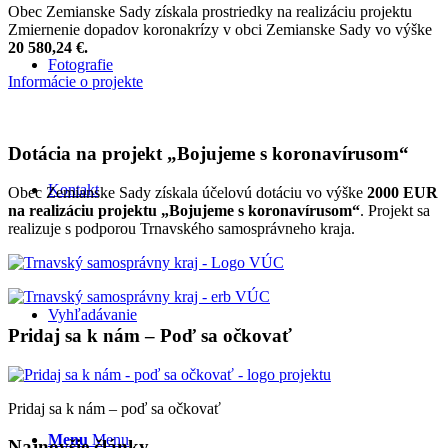
Obec Zemianske Sady získala prostriedky na realizáciu projektu
Zmiernenie dopadov koronakrízy v obci Zemianske Sady vo výške
20 580,24 €.
Fotografie
Informácie o projekte
Dotácia na projekt „Bojujeme s koronavírusom“
Kontakt
Obec Zemianske Sady získala účelovú dotáciu vo výške
2000 EUR
na realizáciu projektu „Bojujeme s koronavírusom“
. Projekt sa
realizuje s podporou Trnavského samosprávneho kraja.
Vyhľadávanie
Pridaj sa k nám – Poď sa očkovať
Pridaj sa k nám – poď sa očkovať
Menu
Menu
Najnovšie články