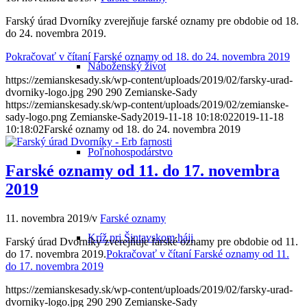
Farský úrad Dvorníky zverejňuje farské oznamy pre obdobie od 18.
do 24. novembra 2019.
Pokračovať v čítaní
Farské oznamy od 18. do 24. novembra 2019
Náboženský život
https://zemianskesady.sk/wp-content/uploads/2019/02/farsky-urad-
dvorniky-logo.jpg
290
290
Zemianske-Sady
https://zemianskesady.sk/wp-content/uploads/2019/02/zemianske-
sady-logo.png
Zemianske-Sady
2019-11-18 10:18:02
2019-11-18
10:18:02
Farské oznamy od 18. do 24. novembra 2019
Poľnohospodárstvo
Farské oznamy od 11. do 17. novembra
2019
11. novembra 2019
/
v
Farské oznamy
Kríž pri Šintavskom háji
Farský úrad Dvorníky zverejňuje farské oznamy pre obdobie od 11.
do 17. novembra 2019.
Pokračovať v čítaní
Farské oznamy od 11.
do 17. novembra 2019
https://zemianskesady.sk/wp-content/uploads/2019/02/farsky-urad-
dvorniky-logo.jpg
290
290
Zemianske-Sady