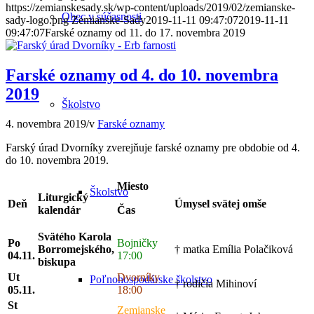
https://zemianskesady.sk/wp-content/uploads/2019/02/zemianske-
Obec v súčasnosti
sady-logo.png
Zemianske-Sady
2019-11-11 09:47:07
2019-11-11
09:47:07
Farské oznamy od 11. do 17. novembra 2019
Farské oznamy od 4. do 10. novembra
2019
Školstvo
4. novembra 2019
/
v
Farské oznamy
Farský úrad Dvorníky zverejňuje farské oznamy pre obdobie od 4.
do 10. novembra 2019.
Miesto
Školstvo
Liturgický
Deň
Úmysel svätej omše
kalendár
Čas
Svätého Karola
Po
Bojničky
Borromejského,
† matka Emília Polačiková
04.11.
17:00
biskupa
Ut
Dvorníky
Poľnohospodárske školstvo
† rodičia Mihinoví
05.11.
18:00
St
Zemianske