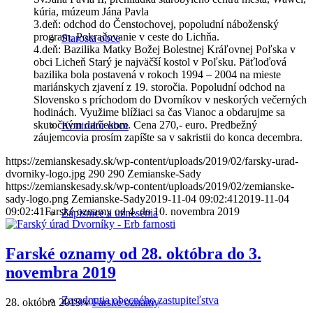
kúria, múzeum Jána Pavla
3.deň: odchod do Čenstochovej, popoludní náboženský
program. Pokračovanie v ceste do Lichňa.
Starosta obce
4.deň: Bazilika Matky Božej Bolestnej Kráľovnej Poľska v
obci Licheň Starý je najväčší kostol v Poľsku. Päťloďová
bazilika bola postavená v rokoch 1994 – 2004 na mieste
mariánskych zjavení z 19. storočia. Popoludní odchod na
Slovensko s príchodom do Dvorníkov v neskorých večerných
hodinách. Využime blížiaci sa čas Vianoc a obdarujme sa
skutočným darčekom. Cena 270,- euro. Predbežný
Kontrolór obce
záujemcovia prosím zapíšte sa v sakristii do konca decembra.
https://zemianskesady.sk/wp-content/uploads/2019/02/farsky-urad-
dvorniky-logo.jpg
290
290
Zemianske-Sady
https://zemianskesady.sk/wp-content/uploads/2019/02/zemianske-
sady-logo.png
Zemianske-Sady
2019-11-04 09:02:41
2019-11-04
09:02:41
Farské oznamy od 4. do 10. novembra 2019
Zápisnice a uznesenia
Farské oznamy od 28. októbra do 3.
novembra 2019
Zasadnutia obecného zastupiteľstva
28. októbra 2019
/
v
Farské oznamy