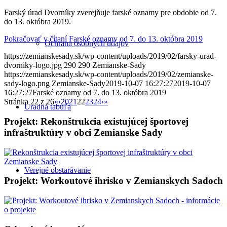
Farský úrad Dvorníky zverejňuje farské oznamy pre obdobie od 7.
do 13. októbra 2019.
Pokračovať v čítaní
Farské oznamy od 7. do 13. októbra 2019
Ochrana osobných údajov
https://zemianskesady.sk/wp-content/uploads/2019/02/farsky-urad-
dvorniky-logo.jpg
290
290
Zemianske-Sady
https://zemianskesady.sk/wp-content/uploads/2019/02/zemianske-
sady-logo.png
Zemianske-Sady
2019-10-07 16:27:27
2019-10-07
16:27:27
Farské oznamy od 7. do 13. októbra 2019
Stránka 22 z 26
«
‹
20
21
22
23
24
›
»
Úradná tabuľa
Projekt: Rekonštrukcia existujúcej športovej
infraštruktúry v obci Zemianske Sady
Verejné obstarávanie
Projekt: Workoutové ihrisko v Zemianskych Sadoch