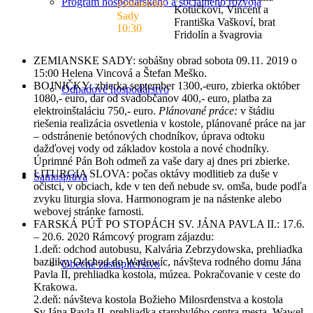
Program hospodárskeho a sociálneho rozvoja
Zemianske
Kotúčkoví, Vincent a
Sady
Františka Vaškoví, brat
10:30
Fridolín a švagrovia
ZEMIANSKE SADY: sobášny obrad sobota 09.11. 2019 o
15:00 Helena Vincová a Štefan Meško.
BOJNIČKY: zbierka september 1300,-euro, zbierka október
Odpadové hospodárstvo
1080,- euro, dar od svadobčanov 400,- euro, platba za
elektroinštaláciu 750,- euro.
Plánované práce:
v štádiu
riešenia realizácia osvetlenia v kostole, plánované práce na jar
– odstránenie betónových chodníkov, úprava odtoku
dažďovej vody od základov kostola a nové chodníky.
Úprimné Pán Boh odmeň za vaše dary aj dnes pri zbierke.
LITURGIA SLOVA: počas oktávy modlitieb za duše v
Samospráva
očistci, v obciach, kde v ten deň nebude sv. omša, bude podľa
zvyku liturgia slova. Harmonogram je na nástenke alebo
webovej stránke farnosti.
FARSKÁ PÚŤ PO STOPÁCH SV. JÁNA PAVLA II.: 17.6.
– 20.6. 2020 Rámcový program zájazdu:
1.deň: odchod autobusu, Kalvária Zebrzydowska, prehliadka
baziliky, Odchod do Wadowíc, návšteva rodného domu Jána
Obecné zastupiteľstvo
Pavla II, prehliadka kostola, múzea. Pokračovanie v ceste do
Krakowa.
2.deň: návšteva kostola Božieho Milosrdenstva a kostola
Sv.Jána Pavla II, prehliadka starobylého centra mesta, Wawel,