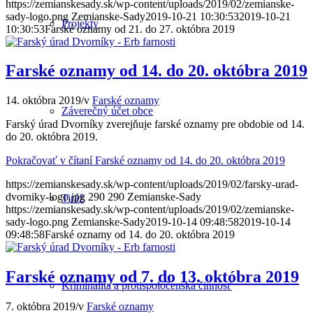
https://zemianskesady.sk/wp-content/uploads/2019/02/zemianske-
sady-logo.png
Zemianske-Sady
2019-10-21 10:30:53
2019-10-21
Projekty
10:30:53
Farské oznamy od 21. do 27. októbra 2019
Farské oznamy od 14. do 20. októbra 2019
14. októbra 2019
/
v
Farské oznamy
Záverečný účet obce
Farský úrad Dvorníky zverejňuje farské oznamy pre obdobie od 14.
do 20. októbra 2019.
Pokračovať v čítaní
Farské oznamy od 14. do 20. októbra 2019
https://zemianskesady.sk/wp-content/uploads/2019/02/farsky-urad-
dvorniky-logo.jpg
290
290
Zemianske-Sady
Tiráž
https://zemianskesady.sk/wp-content/uploads/2019/02/zemianske-
sady-logo.png
Zemianske-Sady
2019-10-14 09:48:58
2019-10-14
09:48:58
Farské oznamy od 14. do 20. októbra 2019
Farské oznamy od 7. do 13. októbra 2019
Kriminalita a protispoločenská činnosť
7. októbra 2019
/
v
Farské oznamy