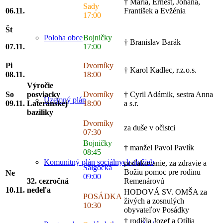
† Mária, Ernest, Johana,
Sady
06.11.
František a Evžénia
17:00
Št
Bojničky
Poloha obce
† Branislav Barák
07.11.
17:00
Pi
Dvorníky
† Karol Kadlec, r.z.o.s.
08.11.
18:00
Výročie
So
posviacky
Dvorníky
† Cyril Adámik, sestra Anna
Územný plán
09.11.
Lateránskej
18:00
a s.r.
baziliky
Dvorníky
za duše v očistci
07:30
Bojničky
† manžel Pavol Pavlík
08:45
Komunitný plán sociálnych služieb
poďakovanie, za zdravie a
Šalgočka
Božiu pomoc pre rodinu
Ne
09:00
32. cezročná
Remenárovú
10.11.
nedeľa
HODOVÁ SV. OMŠA za
POSÁDKA
živých a zosnulých
10:30
obyvateľov Posádky
† rodičia Jozef a Otília