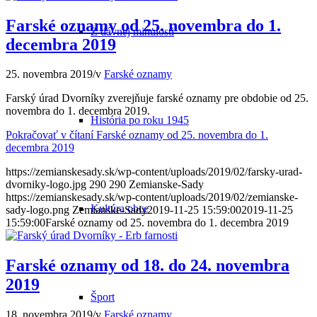
Farské oznamy od 25. novembra do 1.
Z dávnej minulosti
decembra 2019
25. novembra 2019
/
v
Farské oznamy
Farský úrad Dvorníky zverejňuje farské oznamy pre obdobie od 25.
novembra do 1. decembra 2019.
História po roku 1945
Pokračovať v čítaní
Farské oznamy od 25. novembra do 1.
decembra 2019
https://zemianskesady.sk/wp-content/uploads/2019/02/farsky-urad-
dvorniky-logo.jpg
290
290
Zemianske-Sady
https://zemianskesady.sk/wp-content/uploads/2019/02/zemianske-
Kultúra obce
sady-logo.png
Zemianske-Sady
2019-11-25 15:59:00
2019-11-25
15:59:00
Farské oznamy od 25. novembra do 1. decembra 2019
Farské oznamy od 18. do 24. novembra
2019
Šport
18. novembra 2019
/
v
Farské oznamy