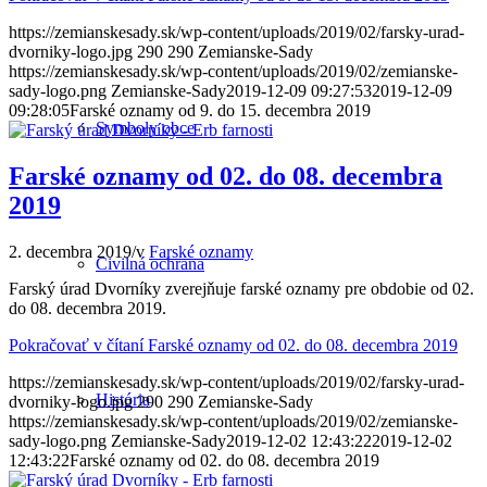
https://zemianskesady.sk/wp-content/uploads/2019/02/farsky-urad-
dvorniky-logo.jpg
290
290
Zemianske-Sady
https://zemianskesady.sk/wp-content/uploads/2019/02/zemianske-
sady-logo.png
Zemianske-Sady
2019-12-09 09:27:53
2019-12-09
09:28:05
Farské oznamy od 9. do 15. decembra 2019
Symboly obce
Farské oznamy od 02. do 08. decembra
2019
2. decembra 2019
/
v
Farské oznamy
Civilná ochrana
Farský úrad Dvorníky zverejňuje farské oznamy pre obdobie od 02.
do 08. decembra 2019.
Pokračovať v čítaní
Farské oznamy od 02. do 08. decembra 2019
https://zemianskesady.sk/wp-content/uploads/2019/02/farsky-urad-
História
dvorniky-logo.jpg
290
290
Zemianske-Sady
https://zemianskesady.sk/wp-content/uploads/2019/02/zemianske-
sady-logo.png
Zemianske-Sady
2019-12-02 12:43:22
2019-12-02
12:43:22
Farské oznamy od 02. do 08. decembra 2019