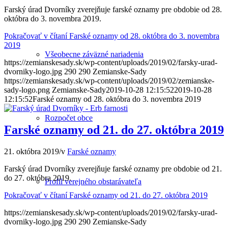
Farský úrad Dvorníky zverejňuje farské oznamy pre obdobie od 28.
októbra do 3. novembra 2019.
Pokračovať v čítaní
Farské oznamy od 28. októbra do 3. novembra
2019
Všeobecne záväzné nariadenia
https://zemianskesady.sk/wp-content/uploads/2019/02/farsky-urad-
dvorniky-logo.jpg
290
290
Zemianske-Sady
https://zemianskesady.sk/wp-content/uploads/2019/02/zemianske-
sady-logo.png
Zemianske-Sady
2019-10-28 12:15:52
2019-10-28
12:15:52
Farské oznamy od 28. októbra do 3. novembra 2019
Rozpočet obce
Farské oznamy od 21. do 27. októbra 2019
21. októbra 2019
/
v
Farské oznamy
Farský úrad Dvorníky zverejňuje farské oznamy pre obdobie od 21.
do 27. októbra 2019.
Profil verejného obstarávateľa
Pokračovať v čítaní
Farské oznamy od 21. do 27. októbra 2019
https://zemianskesady.sk/wp-content/uploads/2019/02/farsky-urad-
dvorniky-logo.jpg
290
290
Zemianske-Sady