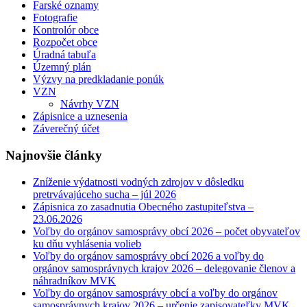
Farské oznamy
Fotografie
Kontrolór obce
Rozpočet obce
Úradná tabuľa
Územný plán
Výzvy na predkladanie ponúk
VZN
Návrhy VZN
Zápisnice a uznesenia
Záverečný účet
Najnovšie články
Zníženie výdatnosti vodných zdrojov v dôsledku
pretrvávajúceho sucha – júl 2026
Zápisnica zo zasadnutia Obecného zastupiteľstva –
23.06.2026
Voľby do orgánov samosprávy obcí 2026 – počet obyvateľov
ku dňu vyhlásenia volieb
Voľby do orgánov samosprávy obcí 2026 a voľby do
orgánov samosprávnych krajov 2026 – delegovanie členov a
náhradníkov MVK
Voľby do orgánov samosprávy obcí a voľby do orgánov
samosprávnych krajov 2026 – určenie zapisovateľky MVK