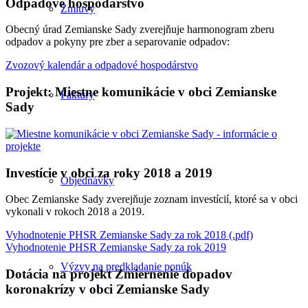
Odpadové hospodárstvo
Zmluvy
Obecný úrad Zemianske Sady zverejňuje harmonogram zberu
odpadov a pokyny pre zber a separovanie odpadov:
Zvozový kalendár a odpadové hospodárstvo
Projekt: Miestne komunikácie v obci Zemianske
Faktúry
Sady
Investície v obci za roky 2018 a 2019
Objednávky
Obec Zemianske Sady zverejňuje zoznam investícií, ktoré sa v obci
vykonali v rokoch 2018 a 2019.
Vyhodnotenie PHSR Zemianske Sady za rok 2018 (.pdf)
Vyhodnotenie PHSR Zemianske Sady za rok 2019
Výzvy na predkladanie ponúk
Dotácia na projekt Zmiernenie dopadov
koronakrízy v obci Zemianske Sady