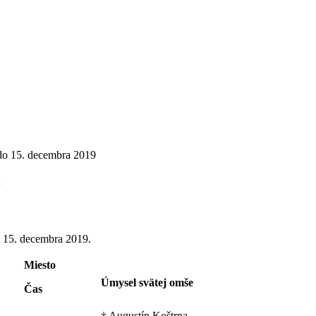
do 15. decembra 2019
9
o 15. decembra 2019.
Miesto
Úmysel svätej omše
Čas
† Augustín Koštrna