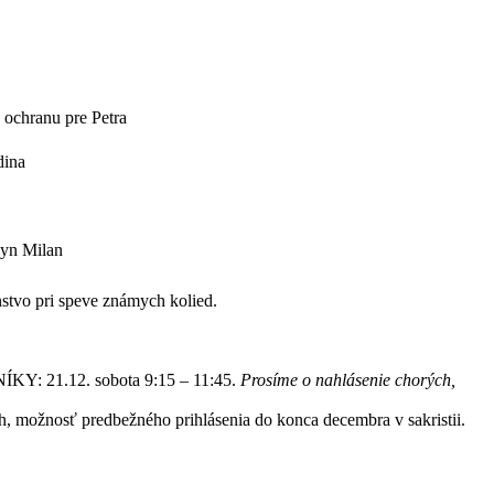
 ochranu pre Petra
dina
syn Milan
tvo pri speve známych kolied.
: 21.12. sobota 9:15 – 11:45.
Prosíme o nahlásenie chorých,
žnosť predbežného prihlásenia do konca decembra v sakristii.