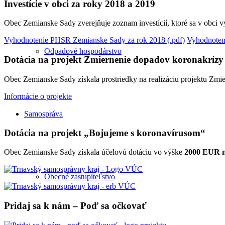
Investície v obci za roky 2018 a 2019
Obec Zemianske Sady zverejňuje zoznam investícií, ktoré sa v obci 
Vyhodnotenie PHSR Zemianske Sady za rok 2018 (.pdf)
Vyhodnoten
Odpadové hospodárstvo
Dotácia na projekt Zmiernenie dopadov koronakrízy
Obec Zemianske Sady získala prostriedky na realizáciu projektu Zm
Informácie o projekte
Samospráva
Dotácia na projekt „Bojujeme s koronavírusom“
Obec Zemianske Sady získala účelovú dotáciu vo výške
2000 EUR na
Obecné zastupiteľstvo
Pridaj sa k nám – Poď sa očkovať