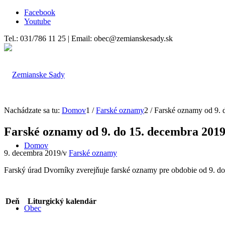
Facebook
Youtube
Tel.: 031/786 11 25 | Email: obec@zemianskesady.sk
Nachádzate sa tu:
Domov
1
/
Farské oznamy
2
/
Farské oznamy od 9. 
Farské oznamy od 9. do 15. decembra 201
Domov
9. decembra 2019
/
v
Farské oznamy
Farský úrad Dvorníky zverejňuje farské oznamy pre obdobie od 9. d
Deň
Liturgický kalendár
Obec