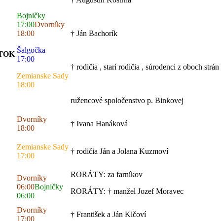
Bojničky
17:00
Dvorníky
18:00
† Ján Bachorík
Šalgočka
ATOK
17:00
† rodičia , starí rodičia , súrodenci z oboch strán
Zemianske Sady
18:00
ružencové spoločenstvo p. Binkovej
Dvorníky
† Ivana Hanáková
18:00
Zemianske Sady
† rodičia Ján a Jolana Kuzmoví
17:00
RORÁTY: za farníkov
Dvorníky
06:00
Bojničky
RORÁTY: † manžel Jozef Moravec
06:00
Dvorníky
† František a Ján Klčoví
17:00