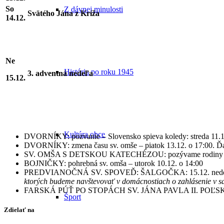
So
Z dávnej minulosti
Svätého Jána z Kríža
14.12.
Ne
História po roku 1945
3. adventná nedeľa
15.12.
Kultúra obce
DVORNÍKY: pozvanie – Slovensko spieva koledy: streda 11.12
DVORNÍKY: zmena času sv. omše – piatok 13.12. o 17:00. Ď
SV. OMŠA S DETSKOU KATECHÉZOU: pozývame rodiny s deť
BOJNIČKY: pohrebná sv. omša – utorok 10.12. o 14:00
PREDVIANOČNÁ SV. SPOVEĎ: ŠALGOČKA: 15.12. nedeľa 15:
ktorých budeme navštevovať v domácnostiach o zahlásenie v sak
FARSKÁ PÚŤ PO STOPÁCH SV. JÁNA PAVLA II. POĽSKO: 17.6. –
Šport
Zdielať na