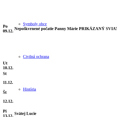
Symboly obce
Po
Nepoškvrnené počatie Panny Márie PRIKÁZANÝ SVI
09.12.
Civilná ochrana
Ut
10.12.
St
11.12.
História
Št
12.12.
Pi
Svätej Lucie
13.12.