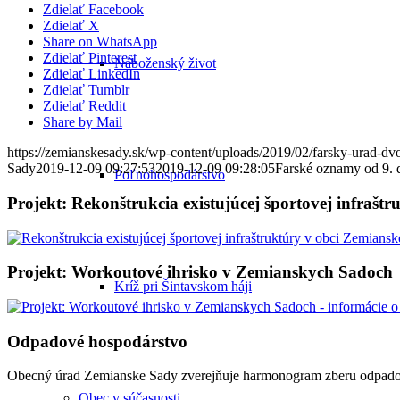
Zdielať Facebook
Zdielať X
Share on WhatsApp
Zdielať Pinterest
Náboženský život
Zdielať LinkedIn
Zdielať Tumblr
Zdielať Reddit
Share by Mail
https://zemianskesady.sk/wp-content/uploads/2019/02/farsky-urad-dv
Sady
2019-12-09 09:27:53
2019-12-09 09:28:05
Farské oznamy od 9. 
Poľnohospodárstvo
Projekt: Rekonštrukcia existujúcej športovej infrašt
Projekt: Workoutové ihrisko v Zemianskych Sadoch
Kríž pri Šintavskom háji
Odpadové hospodárstvo
Obecný úrad Zemianske Sady zverejňuje harmonogram zberu odpadov
Obec v súčasnosti