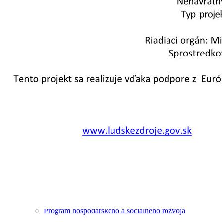
Poloha obce
Územný plán
Komunitný plán sociálnych služieb
Program hospodárskeho a sociálneho rozvoja