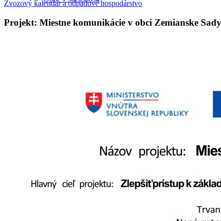
Zvozový kalendár a odpadové hospodárstvo
Projekt: Miestne komunikácie v obci Zemianske Sad
Školstvo
Školstvo
Poľnohospodárske školstvo