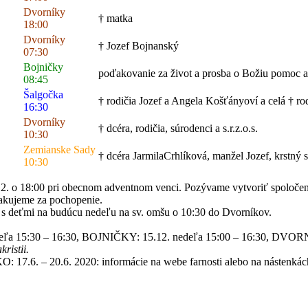
Dvorníky
† matka
18:00
Dvorníky
† Jozef Bojnanský
07:30
Bojničky
poďakovanie za život a prosba o Božiu pomoc a
08:45
Šalgočka
† rodičia Jozef a Angela Košťányoví a celá † ro
16:30
Dvorníky
† dcéra, rodičia, súrodenci a s.r.z.o.s.
10:30
Zemianske Sady
† dcéra JarmilaCrhlíková, manžel Jozef, krstný 
10:30
. o 18:00 pri obecnom adventnom venci. Pozývame vytvoriť spoločens
akujeme za pochopenie.
mi na budúcu nedeľu na sv. omšu o 10:30 do Dvorníkov.
30 – 16:30, BOJNIČKY: 15.12. nedeľa 15:00 – 16:30, DVORNÍKY
ristii.
 20.6. 2020: informácie na webe farnosti alebo na nástenkách, mo