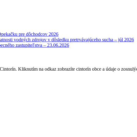
Opekačku pre dôchodcov 2026
atnosti vodných zdrojov v dôsledku pretrvávajúceho sucha – júl 2026
becného zastupiteľstva – 23.06.2026
intorín. Kliknutím na odkaz zobrazíte cintorín obce a údaje o zosnulý