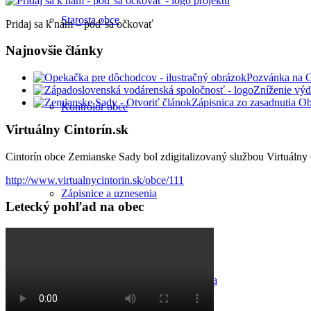
Starosta obce
Pridaj sa k nám – poď sa očkovať
Najnovšie články
Pozvánka na 
Zníženie výd
Zápisnica zo zasadnutia O
Kontrolór obce
Virtuálny Cintorín.sk
Cintorín obce Zemianske Sady bol zdigitalizovaný službou Virtuálny C
http://www.virtualnycintorin.sk/obce/111
Zápisnice a uznesenia
Letecký pohľad na obec
Zasadnutia obecného zastupiteľstva