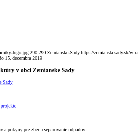
orniky-logo.jpg
290
290
Zemianske-Sady
https://zemianskesady.sk/wp
do 15. decembra 2019
ruktúry v obci Zemianske Sady
 a pokyny pre zber a separovanie odpadov: