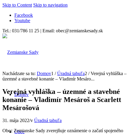
Skip to Content
Skip to navigation
Facebook
Youtube
Tel.: 031/786 11 25 | Email: obec@zemianskesady.sk
Nachádzate sa tu:
Domov
1
/
Úradná tabuľa
2
/
Verejná vyhláška –
územné a stavebné konanie – Vladimír Mesáro...
Verejná vyhláška – územné a stavebné
Domov
konanie – Vladimír Mesároš a Scarlett
Mesárošová
31. mája 2022
/
v
Úradná tabuľa
Obec Zemianske Sady zverejňuje oznámenie o začatí spojeného
Obec