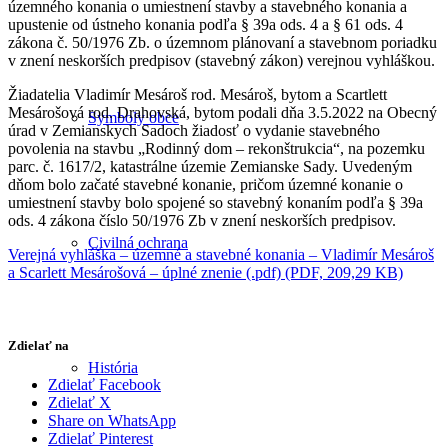
územného konania o umiestnení stavby a stavebného konania a
upustenie od ústneho konania podľa § 39a ods. 4 a § 61 ods. 4
zákona č. 50/1976 Zb. o územnom plánovaní a stavebnom poriadku
v znení neskorších predpisov (stavebný zákon) verejnou vyhláškou.
Žiadatelia Vladimír Mesároš rod. Mesároš, bytom a Scartlett
Mesárošová rod. Drahovská, bytom podali dňa 3.5.2022 na Obecný
Symboly obce
úrad v Zemianskych Sadoch žiadosť o vydanie stavebného
povolenia na stavbu „Rodinný dom – rekonštrukcia“, na pozemku
parc. č. 1617/2, katastrálne územie Zemianske Sady. Uvedeným
dňom bolo začaté stavebné konanie, pričom územné konanie o
umiestnení stavby bolo spojené so stavebný konaním podľa § 39a
ods. 4 zákona číslo 50/1976 Zb v znení neskorších predpisov.
Civilná ochrana
Verejná vyhláška – územné a stavebné konania – Vladimír Mesároš
a Scarlett Mesárošová – úplné znenie (.pdf) (PDF, 209,29 KB)
Zdielať na
História
Zdielať Facebook
Zdielať X
Share on WhatsApp
Zdielať Pinterest