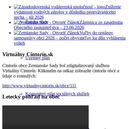
Zníženie
výdatnosti vodných zdrojov v dôsledku pretrvávajúceho
sucha – júl 2026
Poloha obce
Zápisnica zo zasadnutia
Obecného zastupiteľstva – 23.06.2026
Voľby do orgánov
samosprávy obcí 2026 – počet obyvateľov ku dňu vyhlásenia
volieb
Virtuálny Cintorín.sk
Územný plán
Cintorín obce Zemianske Sady bol zdigitalizovaný službou
Virtuálny Cintorín. Kliknutím na odkaz zobrazíte cintorín obce a
údaje o zosnulých:
http://www.virtualnycintorin.sk/obce/111
Komunitný plán sociálnych služieb
Letecký pohľad na obec