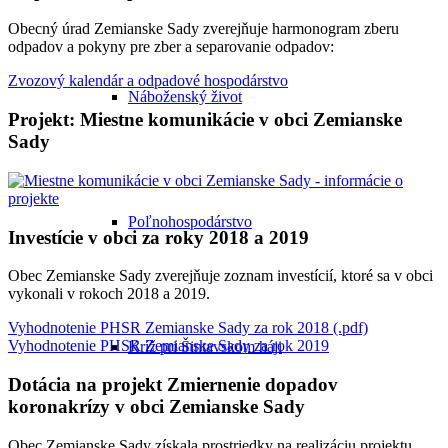
Obecný úrad Zemianske Sady zverejňuje harmonogram zberu
odpadov a pokyny pre zber a separovanie odpadov:
Zvozový kalendár a odpadové hospodárstvo
Náboženský život
Projekt: Miestne komunikácie v obci Zemianske
Sady
Poľnohospodárstvo
Investície v obci za roky 2018 a 2019
Obec Zemianske Sady zverejňuje zoznam investícií, ktoré sa v obci
vykonali v rokoch 2018 a 2019.
Vyhodnotenie PHSR Zemianske Sady za rok 2018 (.pdf)
Vyhodnotenie PHSR Zemianske Sady za rok 2019
Kríž pri Šintavskom háji
Dotácia na projekt Zmiernenie dopadov
koronakrízy v obci Zemianske Sady
Obec Zemianske Sady získala prostriedky na realizáciu projektu