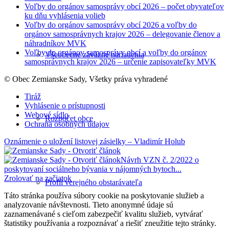
Voľby do orgánov samosprávy obcí 2026 – počet obyvateľov
ku dňu vyhlásenia volieb
Voľby do orgánov samosprávy obcí 2026 a voľby do
orgánov samosprávnych krajov 2026 – delegovanie členov a
náhradníkov MVK
Voľby do orgánov samosprávy obcí a voľby do orgánov
Všeobecne záväzné nariadenia
samosprávnych krajov 2026 – určenie zapisovateľky MVK
© Obec Zemianske Sady, Všetky práva vyhradené
Tiráž
Vyhlásenie o prístupnosti
Webové sídlo
Rozpočet obce
Ochrana osobných údajov
Oznámenie o uložení listovej zásielky – Vladimír Holub
Návrh VZN č. 2/2022 o
poskytovaní sociálneho bývania v nájomných bytoch...
Zrolovať na začiatok
Profil verejného obstarávateľa
Táto stránka používa súbory cookie na poskytovanie služieb a
analyzovanie návštevnosti. Tieto anonymné údaje sú
zaznamenávané s cieľom zabezpečiť kvalitu služieb, vytvárať
štatistiky používania a rozpoznávať a riešiť zneužitie tejto stránky.