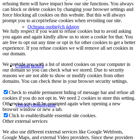
refusing them will have impact how our site functions. You always
can block or delete cookies by changing your browser settings and
force blocking all cookies on this website. But this will always
prompt you to accept/refuse cookies when revisiting our site.
Ochrana osobných údajov
We fully respect if you want to refuse cookies but to avoid asking
you again and again kindly allow us to store a cookie for that. You
are free to opt out any time or opt in for other cookies to get a better
experience. If you refuse cookies we will remove all set cookies in
our domain.
We provide you with a list of stored cookies on your computer in
Úradná tabuľa
our domain so you can check what we stored. Due to security
reasons we are not able to show or modify cookies from other
domains. You can check these in your browser security settings.
Check to enable permanent hiding of message bar and refuse all
cookies if you do not opt in. We need 2 cookies to store this setting.
Otherwise you will be prompted again when opening a new
Verejné obstarávanie
browser window or new a tab.
Click to enable/disable essential site cookies.
Other external services
We also use different external services like Google Webfonts,
Google Maps, and external Video providers. Since these providers