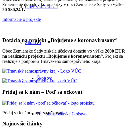
Zmiernenie dopadov koronakrízy v obci Zemianske Sady vo výške
Obec v súčasnosti
20 580,24 €.
Informácie o projekte
Dotácia na projekt „Bojujeme s koronavírusom“
Školstvo
Obec Zemianske Sady získala účelovú dotáciu vo výške
2000 EUR
na realizáciu projektu „Bojujeme s koronavírusom“
. Projekt sa
realizuje s podporou Trnavského samosprávneho kraja.
Školstvo
Pridaj sa k nám – Poď sa očkovať
Pridaj sa k nám – poď sa očkovať
Poľnohospodárske školstvo
Najnovšie články