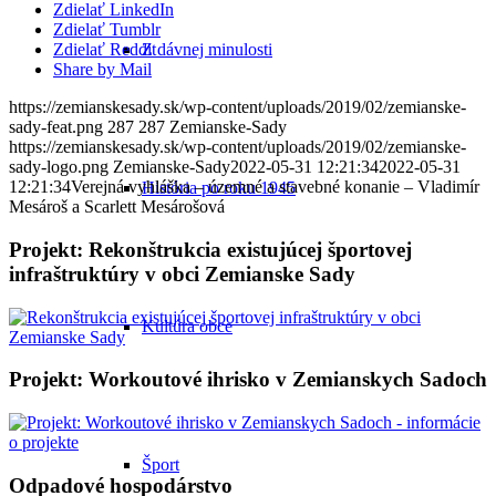
Zdielať LinkedIn
Zdielať Tumblr
Z dávnej minulosti
Zdielať Reddit
Share by Mail
https://zemianskesady.sk/wp-content/uploads/2019/02/zemianske-
sady-feat.png
287
287
Zemianske-Sady
https://zemianskesady.sk/wp-content/uploads/2019/02/zemianske-
sady-logo.png
Zemianske-Sady
2022-05-31 12:21:34
2022-05-31
12:21:34
Verejná vyhláška – územné a stavebné konanie – Vladimír
História po roku 1945
Mesároš a Scarlett Mesárošová
Projekt: Rekonštrukcia existujúcej športovej
infraštruktúry v obci Zemianske Sady
Kultúra obce
Projekt: Workoutové ihrisko v Zemianskych Sadoch
Šport
Odpadové hospodárstvo