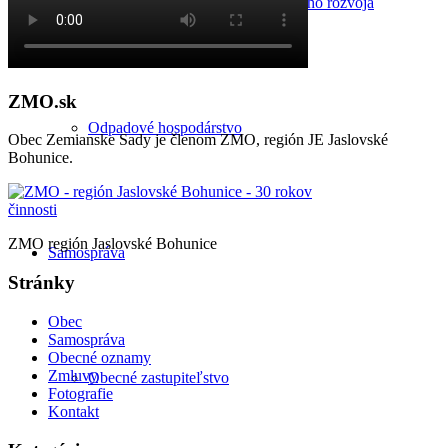
Program hospodárskeho a sociálneho rozvoja
ZMO.sk
Odpadové hospodárstvo
Obec Zemianske Sady je členom ZMO, región JE Jaslovské
Bohunice.
ZMO región Jaslovské Bohunice
Samospráva
Stránky
Obec
Samospráva
Obecné oznamy
Zmluvy
Obecné zastupiteľstvo
Fotografie
Kontakt