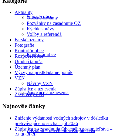
Kategórie
Aktuality
Starosta obce
Obecné oznamy
Pozvánky na zasadnutie OZ
Rýchle správy
Voľby a referendá
Farské oznamy
Fotografie
Kontrolór obce
Kontrolór obce
Rozpočet obce
Úradná tabuľa
Územný plán
Výzvy na predkladanie ponúk
VZN
Návrhy VZN
Zápisnice a uznesenia
Zápisnice a uznesenia
Záverečný účet
Najnovšie články
Zníženie výdatnosti vodných zdrojov v dôsledku
pretrvávajúceho sucha – júl 2026
Zápisnica zo zasadnutia Obecného zastupiteľstva –
Zasadnutia obecného zastupiteľstva
23.06.2026