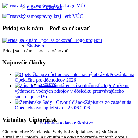
Obec v súčasnosti
Pridaj sa k nám – Poď sa očkovať
Školstvo
Pridaj sa k nám – poď sa očkovať
Najnovšie články
Pozvánka na
Opekačku pre dôchodcov 2026
Školstvo
Zníženie
výdatnosti vodných zdrojov v dôsledku pretrvávajúceho
sucha – júl 2026
Zápisnica zo zasadnutia
Obecného zastupiteľstva – 23.06.2026
Virtuálny Cintorín.sk
Poľnohospodárske školstvo
Cintorín obce Zemianske Sady bol zdigitalizovaný službou
Virtuálny Cintorín. Kliknutím na odkaz zobrazíte cintorín obce a