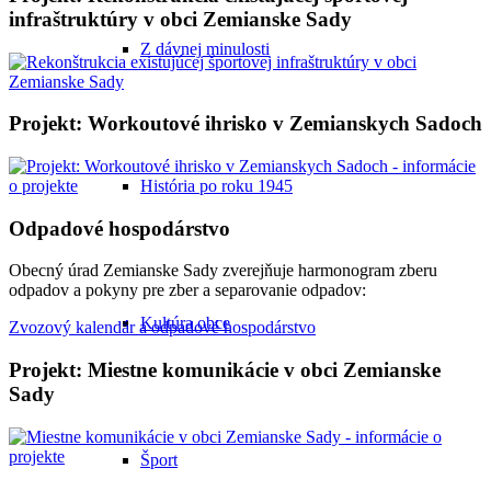
infraštruktúry v obci Zemianske Sady
Z dávnej minulosti
Projekt: Workoutové ihrisko v Zemianskych Sadoch
História po roku 1945
Odpadové hospodárstvo
Obecný úrad Zemianske Sady zverejňuje harmonogram zberu
odpadov a pokyny pre zber a separovanie odpadov:
Kultúra obce
Zvozový kalendár a odpadové hospodárstvo
Projekt: Miestne komunikácie v obci Zemianske
Sady
Šport