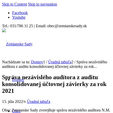
Skip to Content
Skip to navigation
Facebook
Youtube
Tel.: 031/786 11 25 | Email: obec@zemianskesady.sk
Nachádzate sa tu:
Domov
1
/
Úradná tabuľa
2
/
Správa nezávislého
audítora z auditu konsolidovanej účtovnej závierky za rok...
Správa nezávislého audítora z auditu
Domov
konsolidovanej účtovnej závierky za rok
2021
15. júla 2022
/
v
Úradná tabuľa
Obec Zemianske Sady zverejňuje správu nezávislého audítora N.M.
Obec