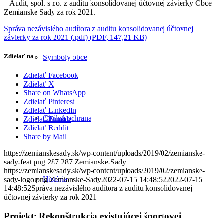
– Audit, spol. s r.o. z auditu konsolidovanej účtovnej závierky Obce
Zemianske Sady za rok 2021.
Správa nezávislého audítora z auditu konsolidovanej účtovnej
závierky za rok 2021 (.pdf) (PDF, 147,21 KB)
Zdielať na
Symboly obce
Zdielať Facebook
Zdielať X
Share on WhatsApp
Zdielať Pinterest
Zdielať LinkedIn
Civilná ochrana
Zdielať Tumblr
Zdielať Reddit
Share by Mail
https://zemianskesady.sk/wp-content/uploads/2019/02/zemianske-
sady-feat.png
287
287
Zemianske-Sady
https://zemianskesady.sk/wp-content/uploads/2019/02/zemianske-
História
sady-logo.png
Zemianske-Sady
2022-07-15 14:48:52
2022-07-15
14:48:52
Správa nezávislého audítora z auditu konsolidovanej
účtovnej závierky za rok 2021
Projekt: Rekonštrukcia existujúcej športovej