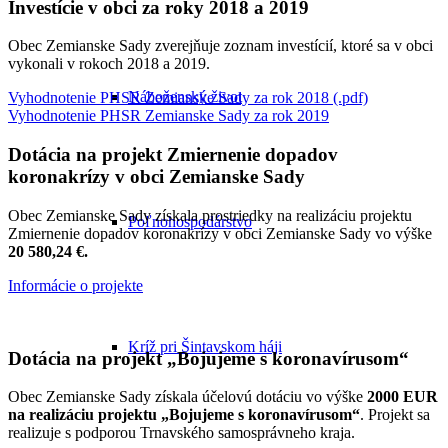
Investície v obci za roky 2018 a 2019
Obec Zemianske Sady zverejňuje zoznam investícií, ktoré sa v obci
vykonali v rokoch 2018 a 2019.
Náboženský život
Vyhodnotenie PHSR Zemianske Sady za rok 2018 (.pdf)
Vyhodnotenie PHSR Zemianske Sady za rok 2019
Dotácia na projekt Zmiernenie dopadov
koronakrízy v obci Zemianske Sady
Obec Zemianske Sady získala prostriedky na realizáciu projektu
Poľnohospodárstvo
Zmiernenie dopadov koronakrízy v obci Zemianske Sady vo výške
20 580,24 €.
Informácie o projekte
Kríž pri Šintavskom háji
Dotácia na projekt „Bojujeme s koronavírusom“
Obec Zemianske Sady získala účelovú dotáciu vo výške
2000 EUR
na realizáciu projektu „Bojujeme s koronavírusom“
. Projekt sa
realizuje s podporou Trnavského samosprávneho kraja.