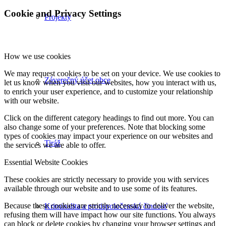
Cookie and Privacy Settings
Projekty
How we use cookies
We may request cookies to be set on your device. We use cookies to
Záverečný účet obce
let us know when you visit our websites, how you interact with us,
to enrich your user experience, and to customize your relationship
with our website.
Click on the different category headings to find out more. You can
also change some of your preferences. Note that blocking some
types of cookies may impact your experience on our websites and
Tiráž
the services we are able to offer.
Essential Website Cookies
These cookies are strictly necessary to provide you with services
available through our website and to use some of its features.
Because these cookies are strictly necessary to deliver the website,
Kriminalita a protispoločenská činnosť
refusing them will have impact how our site functions. You always
can block or delete cookies by changing your browser settings and