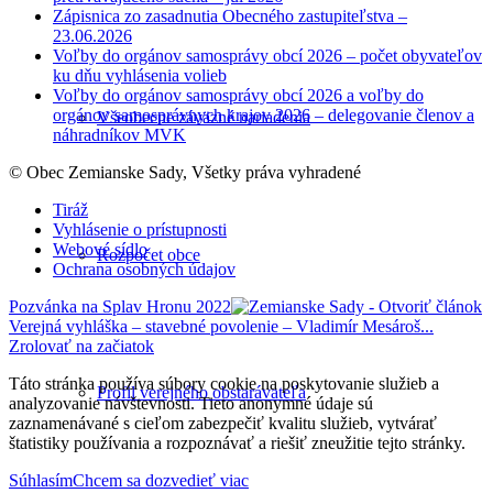
Zápisnica zo zasadnutia Obecného zastupiteľstva –
23.06.2026
Voľby do orgánov samosprávy obcí 2026 – počet obyvateľov
ku dňu vyhlásenia volieb
Voľby do orgánov samosprávy obcí 2026 a voľby do
orgánov samosprávnych krajov 2026 – delegovanie členov a
Všeobecne záväzné nariadenia
náhradníkov MVK
© Obec Zemianske Sady, Všetky práva vyhradené
Tiráž
Vyhlásenie o prístupnosti
Webové sídlo
Rozpočet obce
Ochrana osobných údajov
Pozvánka na Splav Hronu 2022
Verejná vyhláška – stavebné povolenie – Vladimír Mesároš...
Zrolovať na začiatok
Táto stránka používa súbory cookie na poskytovanie služieb a
Profil verejného obstarávateľa
analyzovanie návštevnosti. Tieto anonymné údaje sú
zaznamenávané s cieľom zabezpečiť kvalitu služieb, vytvárať
štatistiky používania a rozpoznávať a riešiť zneužitie tejto stránky.
Súhlasím
Chcem sa dozvedieť viac