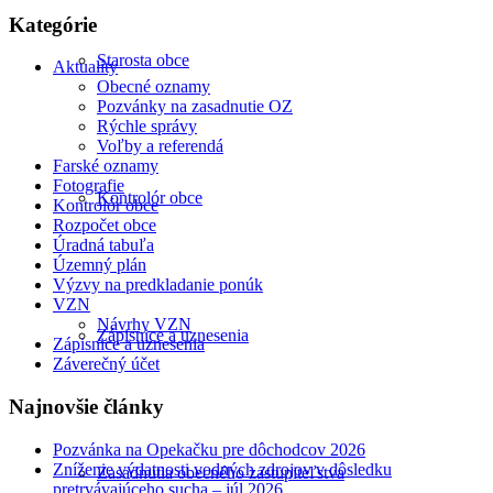
Kategórie
Starosta obce
Aktuality
Obecné oznamy
Pozvánky na zasadnutie OZ
Rýchle správy
Voľby a referendá
Farské oznamy
Fotografie
Kontrolór obce
Kontrolór obce
Rozpočet obce
Úradná tabuľa
Územný plán
Výzvy na predkladanie ponúk
VZN
Návrhy VZN
Zápisnice a uznesenia
Zápisnice a uznesenia
Záverečný účet
Najnovšie články
Pozvánka na Opekačku pre dôchodcov 2026
Zníženie výdatnosti vodných zdrojov v dôsledku
Zasadnutia obecného zastupiteľstva
pretrvávajúceho sucha – júl 2026