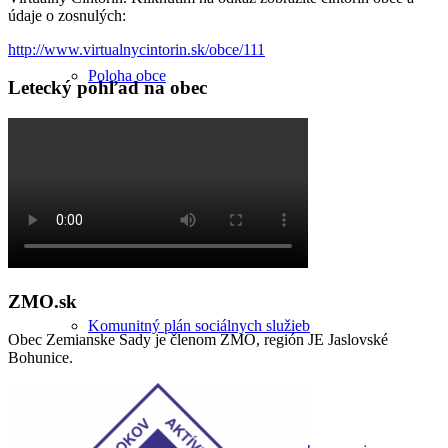
údaje o zosnulých:
http://www.virtualnycintorin.sk/obce/111
Poloha obce
Letecký pohľad na obec
Územný plán
ZMO.sk
Komunitný plán sociálnych služieb
Obec Zemianske Sady je členom ZMO, región JE Jaslovské
Bohunice.