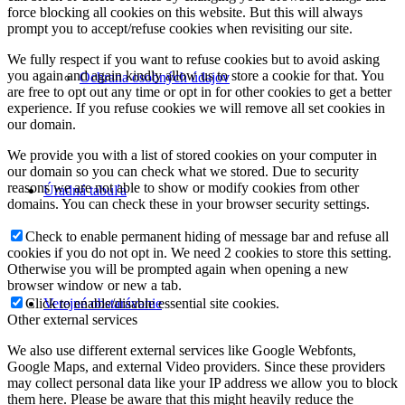
force blocking all cookies on this website. But this will always
prompt you to accept/refuse cookies when revisiting our site.
We fully respect if you want to refuse cookies but to avoid asking
you again and again kindly allow us to store a cookie for that. You
Ochrana osobných údajov
are free to opt out any time or opt in for other cookies to get a better
experience. If you refuse cookies we will remove all set cookies in
our domain.
We provide you with a list of stored cookies on your computer in
our domain so you can check what we stored. Due to security
reasons we are not able to show or modify cookies from other
Úradná tabuľa
domains. You can check these in your browser security settings.
Check to enable permanent hiding of message bar and refuse all
cookies if you do not opt in. We need 2 cookies to store this setting.
Otherwise you will be prompted again when opening a new
browser window or new a tab.
Verejné obstarávanie
Click to enable/disable essential site cookies.
Other external services
We also use different external services like Google Webfonts,
Google Maps, and external Video providers. Since these providers
may collect personal data like your IP address we allow you to block
them here. Please be aware that this might heavily reduce the