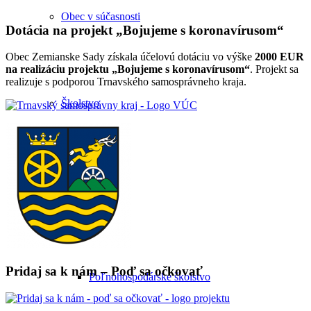
Obec v súčasnosti
Dotácia na projekt „Bojujeme s koronavírusom“
Obec Zemianske Sady získala účelovú dotáciu vo výške
2000 EUR
na realizáciu projektu „Bojujeme s koronavírusom“
. Projekt sa
realizuje s podporou Trnavského samosprávneho kraja.
Školstvo
Školstvo
Pridaj sa k nám – Poď sa očkovať
Poľnohospodárske školstvo