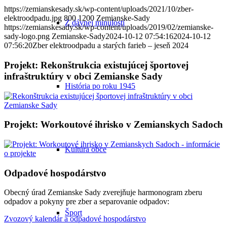
https://zemianskesady.sk/wp-content/uploads/2021/10/zber-
elektroodpadu.jpg
800
1200
Zemianske-Sady
Z dávnej minulosti
https://zemianskesady.sk/wp-content/uploads/2019/02/zemianske-
sady-logo.png
Zemianske-Sady
2024-10-12 07:54:16
2024-10-12
07:56:20
Zber elektroodpadu a starých farieb – jeseň 2024
Projekt: Rekonštrukcia existujúcej športovej
infraštruktúry v obci Zemianske Sady
História po roku 1945
Projekt: Workoutové ihrisko v Zemianskych Sadoch
Kultúra obce
Odpadové hospodárstvo
Obecný úrad Zemianske Sady zverejňuje harmonogram zberu
odpadov a pokyny pre zber a separovanie odpadov:
Šport
Zvozový kalendár a odpadové hospodárstvo