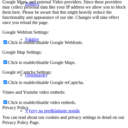
Google Maps, and external Video providers. Since these providers
Zmluvy
may collect personal data like your IP address we allow you to block
them here. Please be aware that this might heavily reduce the
functionality and appearance of our site. Changes will take effect
once you reload the page.
Google Webfont Settings:
Faktúry
Click to enable/disable Google Webfonts.
Google Map Settings:
Click to enable/disable Google Maps.
Google reCaptcha Settings:
Objednávky
Click to enable/disable Google reCaptcha.
Vimeo and Youtube video embeds:
Click to enable/disable video embeds.
Privacy Policy
Výzvy na predkladanie ponúk
You can read about our cookies and privacy settings in detail on our
Privacy Policy Page.