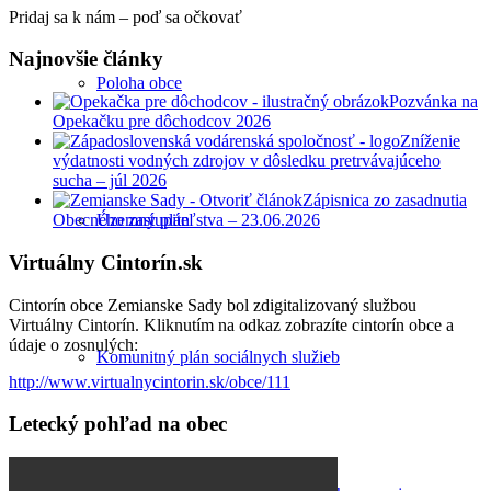
Pridaj sa k nám – poď sa očkovať
Najnovšie články
Poloha obce
Pozvánka na
Opekačku pre dôchodcov 2026
Zníženie
výdatnosti vodných zdrojov v dôsledku pretrvávajúceho
sucha – júl 2026
Zápisnica zo zasadnutia
Územný plán
Obecného zastupiteľstva – 23.06.2026
Virtuálny Cintorín.sk
Cintorín obce Zemianske Sady bol zdigitalizovaný službou
Virtuálny Cintorín. Kliknutím na odkaz zobrazíte cintorín obce a
údaje o zosnulých:
Komunitný plán sociálnych služieb
http://www.virtualnycintorin.sk/obce/111
Letecký pohľad na obec