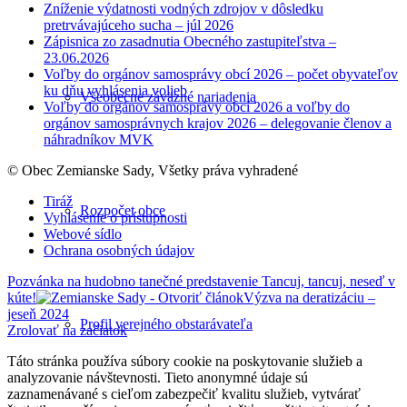
Zníženie výdatnosti vodných zdrojov v dôsledku
pretrvávajúceho sucha – júl 2026
Zápisnica zo zasadnutia Obecného zastupiteľstva –
23.06.2026
Voľby do orgánov samosprávy obcí 2026 – počet obyvateľov
ku dňu vyhlásenia volieb
Všeobecne záväzné nariadenia
Voľby do orgánov samosprávy obcí 2026 a voľby do
orgánov samosprávnych krajov 2026 – delegovanie členov a
náhradníkov MVK
© Obec Zemianske Sady, Všetky práva vyhradené
Tiráž
Rozpočet obce
Vyhlásenie o prístupnosti
Webové sídlo
Ochrana osobných údajov
Pozvánka na hudobno tanečné predstavenie Tancuj, tancuj, neseď v
kúte!
Výzva na deratizáciu –
jeseň 2024
Profil verejného obstarávateľa
Zrolovať na začiatok
Táto stránka používa súbory cookie na poskytovanie služieb a
analyzovanie návštevnosti. Tieto anonymné údaje sú
zaznamenávané s cieľom zabezpečiť kvalitu služieb, vytvárať