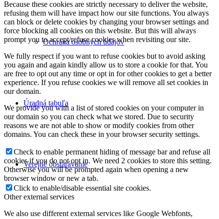
Because these cookies are strictly necessary to deliver the website,
refusing them will have impact how our site functions. You always
can block or delete cookies by changing your browser settings and
force blocking all cookies on this website. But this will always
prompt you to accept/refuse cookies when revisiting our site.
Ochrana osobných údajov
We fully respect if you want to refuse cookies but to avoid asking
you again and again kindly allow us to store a cookie for that. You
are free to opt out any time or opt in for other cookies to get a better
experience. If you refuse cookies we will remove all set cookies in
our domain.
Úradná tabuľa
We provide you with a list of stored cookies on your computer in
our domain so you can check what we stored. Due to security
reasons we are not able to show or modify cookies from other
domains. You can check these in your browser security settings.
Check to enable permanent hiding of message bar and refuse all
cookies if you do not opt in. We need 2 cookies to store this setting.
Verejné obstarávanie
Otherwise you will be prompted again when opening a new
browser window or new a tab.
Click to enable/disable essential site cookies.
Other external services
We also use different external services like Google Webfonts,