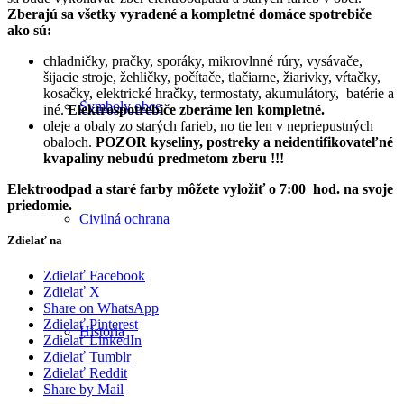
Zberajú sa všetky vyradené a kompletné domáce spotrebiče
ako sú:
chladničky, pračky, sporáky, mikrovlnné rúry, vysávače,
šijacie stroje, žehličky, počítače, tlačiarne, žiarivky, vŕtačky,
kosačky, elektrické hračky, termostaty, akumulátory, batérie a
Symboly obce
iné.
Elektrospotrebiče zberáme len kompletné.
oleje a obaly zo starých farieb, no tie len v nepriepustných
obaloch.
POZOR kyseliny, postreky a neidentifikovateľné
kvapaliny nebudú predmetom zberu !!!
Elektroodpad a staré farby môžete vyložiť o 7:00 hod. na svoje
priedomie.
Civilná ochrana
Zdielať na
Zdielať Facebook
Zdielať X
Share on WhatsApp
Zdielať Pinterest
História
Zdielať LinkedIn
Zdielať Tumblr
Zdielať Reddit
Share by Mail