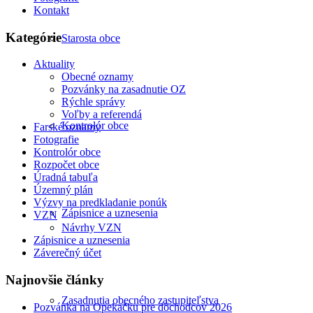
Kontakt
Kategórie
Starosta obce
Aktuality
Obecné oznamy
Pozvánky na zasadnutie OZ
Rýchle správy
Voľby a referendá
Kontrolór obce
Farské oznamy
Fotografie
Kontrolór obce
Rozpočet obce
Úradná tabuľa
Územný plán
Výzvy na predkladanie ponúk
Zápisnice a uznesenia
VZN
Návrhy VZN
Zápisnice a uznesenia
Záverečný účet
Najnovšie články
Zasadnutia obecného zastupiteľstva
Pozvánka na Opekačku pre dôchodcov 2026