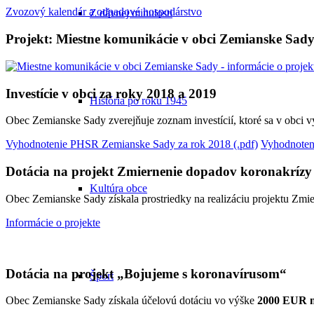
Zvozový kalendár a odpadové hospodárstvo
Z dávnej minulosti
Projekt: Miestne komunikácie v obci Zemianske Sad
Investície v obci za roky 2018 a 2019
História po roku 1945
Obec Zemianske Sady zverejňuje zoznam investícií, ktoré sa v obci 
Vyhodnotenie PHSR Zemianske Sady za rok 2018 (.pdf)
Vyhodnoten
Dotácia na projekt Zmiernenie dopadov koronakrízy
Kultúra obce
Obec Zemianske Sady získala prostriedky na realizáciu projektu Zm
Informácie o projekte
Dotácia na projekt „Bojujeme s koronavírusom“
Šport
Obec Zemianske Sady získala účelovú dotáciu vo výške
2000 EUR na