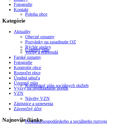
Fotografie
Kontakt
Poloha obce
Kategórie
Aktuality
Obecné oznamy
Pozvánky na zasadnutie OZ
Rýchle správy
Územný plán
Voľby a referendá
Farské oznamy
Fotografie
Kontrolór obce
Rozpočet obce
Úradná tabuľa
Územný plán
Komunitný plán sociálnych služieb
Výzvy na predkladanie ponúk
VZN
Návrhy VZN
Zápisnice a uznesenia
Záverečný účet
Najnovšie články
Program hospodárskeho a sociálneho rozvoja