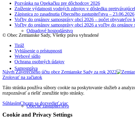
Pozvánka na Opekačku pre dôchodcov 2026
Zníženie výdatnosti vodných zdrojov v dôsledku pretrvávajúce
Zápisnica zo zasadnutia Obecného zastupiteľstva – 23.06.2026
Voľby do orgánov samosprávy obcí 2026 – počet obyvateľov k
Voľby do orgánov samosprávy obcí 2026 a voľby do orgánov 
Odpadové hospodárstvo
© Obec Zemianske Sady, Všetky práva vyhradené
Tiráž
Vyhlásenie o prístupnosti
Webové sídlo
Ochrana osobných údajov
Samospráva
Návrh Záverečného účtu obce Zemianske Sady za rok 2022
Zrolovať na začiatok
Táto stránka používa súbory cookie na poskytovanie služieb a analyz
rozpoznávať a riešiť zneužitie tejto stránky.
Súhlasím
Chcem sa dozvedieť viac
Obecné zastupiteľstvo
Cookie and Privacy Settings