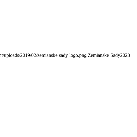
ent/uploads/2019/02/zemianske-sady-logo.png
Zemianske-Sady
2023-