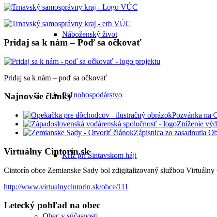
Náboženský život
Pridaj sa k nám – Poď sa očkovať
Pridaj sa k nám – poď sa očkovať
Poľnohospodárstvo
Najnovšie články
Pozvánka na 
Zníženie výd
Zápisnica zo zasadnutia O
Virtuálny Cintorín.sk
Kríž pri Šintavskom háji
Cintorín obce Zemianske Sady bol zdigitalizovaný službou Virtuálny C
http://www.virtualnycintorin.sk/obce/111
Letecký pohľad na obec
Obec v súčasnosti