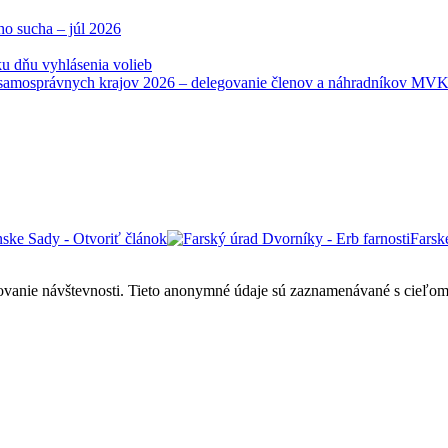
ho sucha – júl 2026
u dňu vyhlásenia volieb
samosprávnych krajov 2026 – delegovanie členov a náhradníkov MV
Farsk
ovanie návštevnosti. Tieto anonymné údaje sú zaznamenávané s cieľom za