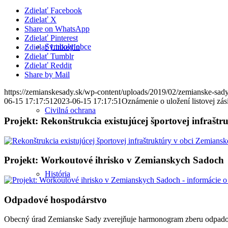
Zdielať Facebook
Zdielať X
Share on WhatsApp
Zdielať Pinterest
Symboly obce
Zdielať LinkedIn
Zdielať Tumblr
Zdielať Reddit
Share by Mail
https://zemianskesady.sk/wp-content/uploads/2019/02/zemianske-sady
06-15 17:17:51
2023-06-15 17:17:51
Oznámenie o uložení listovej zá
Civilná ochrana
Projekt: Rekonštrukcia existujúcej športovej infrašt
Projekt: Workoutové ihrisko v Zemianskych Sadoch
História
Odpadové hospodárstvo
Obecný úrad Zemianske Sady zverejňuje harmonogram zberu odpadov