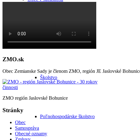
Školstvo
ZMO.sk
Obec Zemianske Sady je členom ZMO, región JE Jaslovské Bohunic
Školstvo
ZMO región Jaslovské Bohunice
Stránky
Poľnohospodárske školstvo
Obec
Samospráva
Obecné oznamy
Zmluvy