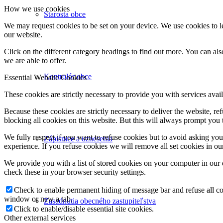
How we use cookies
Starosta obce
We may request cookies to be set on your device. We use cookies to le
our website.
Click on the different category headings to find out more. You can a
we are able to offer.
Kontrolór obce
Essential Website Cookies
These cookies are strictly necessary to provide you with services avail
Because these cookies are strictly necessary to deliver the website, 
blocking all cookies on this website. But this will always prompt you t
We fully respect if you want to refuse cookies but to avoid asking you a
Zápisnice a uznesenia
experience. If you refuse cookies we will remove all set cookies in o
We provide you with a list of stored cookies on your computer in ou
check these in your browser security settings.
Check to enable permanent hiding of message bar and refuse all co
window or new a tab.
Zasadnutia obecného zastupiteľstva
Click to enable/disable essential site cookies.
Other external services