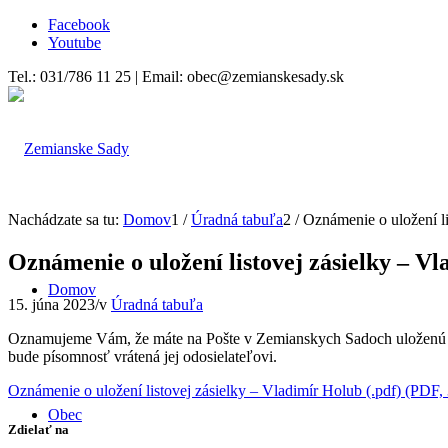
Facebook
Youtube
Tel.: 031/786 11 25 | Email: obec@zemianskesady.sk
Nachádzate sa tu:
Domov
1
/
Úradná tabuľa
2
/
Oznámenie o uložení li
Oznámenie o uložení listovej zásielky – V
Domov
15. júna 2023
/
v
Úradná tabuľa
Oznamujeme Vám, že máte na Pošte v Zemianskych Sadoch uloženú list
bude písomnosť vrátená jej odosielateľovi.
Oznámenie o uložení listovej zásielky – Vladimír Holub (.pdf) (PDF
Obec
Zdielať na