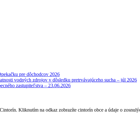
Opekačku pre dôchodcov 2026
atnosti vodných zdrojov v dôsledku pretrvávajúceho sucha – júl 2026
becného zastupiteľstva – 23.06.2026
intorín. Kliknutím na odkaz zobrazíte cintorín obce a údaje o zosnulý