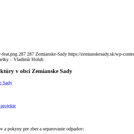
-feat.png
287
287
Zemianske-Sady
https://zemianskesady.sk/wp-cont
sielky – Vladimír Holub
ruktúry v obci Zemianske Sady
 a pokyny pre zber a separovanie odpadov: