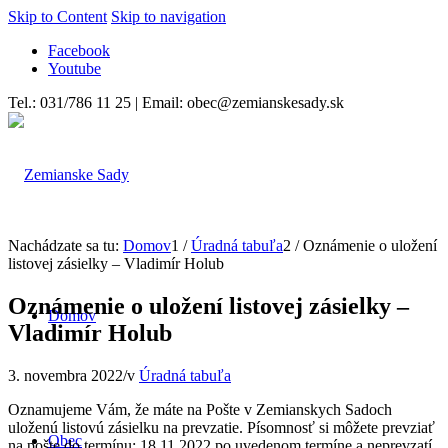
Skip to Content
Skip to navigation
Facebook
Youtube
Tel.: 031/786 11 25 | Email: obec@zemianskesady.sk
Nachádzate sa tu:
Domov
1
/
Úradná tabuľa
2
/
Oznámenie o uložení
listovej zásielky – Vladimír Holub
Oznámenie o uložení listovej zásielky –
Domov
Vladimír Holub
3. novembra 2022
/
v
Úradná tabuľa
Oznamujeme Vám, že máte na Pošte v Zemianskych Sadoch
uloženú listovú zásielku na prevzatie. Písomnosť si môžete prevziať
Obec
na pošte do termínu: 18.11.2022 po uvedenom termíne a neprevzatí