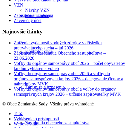
VZN
Návrhy VZN
Zápisnice a uznesenia
Starosta obce
Záverečný účet
Najnovšie články
Zníženie výdatnosti vodných zdrojov v dôsledku
pretrvávajúceho sucha – júl 2026
Kontrolór obce
Zápisnica zo zasadnutia Obecného zastupiteľstva –
23.06.2026
Voľby do orgánov samosprávy obcí 2026 – počet obyvateľov
ku dňu vyhlásenia volieb
Voľby do orgánov samosprávy obcí 2026 a voľby do
orgánov samosprávnych krajov 2026 – delegovanie členov a
náhradníkov MVK
Zápisnice a uznesenia
Voľby do orgánov samosprávy obcí a voľby do orgánov
samosprávnych krajov 2026 – určenie zapisovateľky MVK
© Obec Zemianske Sady, Všetky práva vyhradené
Tiráž
Vyhlásenie o prístupnosti
Zasadnutia obecného zastupiteľstva
Webové sídlo