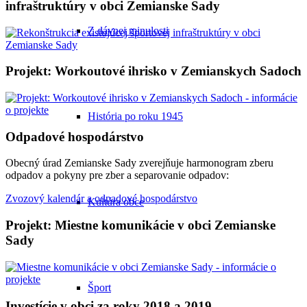
infraštruktúry v obci Zemianske Sady
Z dávnej minulosti
Projekt: Workoutové ihrisko v Zemianskych Sadoch
História po roku 1945
Odpadové hospodárstvo
Obecný úrad Zemianske Sady zverejňuje harmonogram zberu
odpadov a pokyny pre zber a separovanie odpadov:
Zvozový kalendár a odpadové hospodárstvo
Kultúra obce
Projekt: Miestne komunikácie v obci Zemianske
Sady
Šport
Investície v obci za roky 2018 a 2019