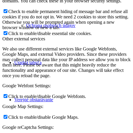
domains. You can check these in your browser security settings.
Check to enable permanent hiding of message bar and refuse all
cookies if you do not opt in. We need 2 cookies to store this setting.
Otherwise you will be prompted again when opening a new
Ochrana osobných údajov
browser window or new a tab.
Click to enable/disable essential site cookies.
Other external services
We also use different external services like Google Webfonts,
Google Maps, and external Video providers. Since these providers
may collect personal data like your IP address we allow you to block
Úradná tabuľa
them here. Please be aware that this might heavily reduce the
functionality and appearance of our site. Changes will take effect
once you reload the page.
Google Webfont Settings:
Click to enable/disable Google Webfonts.
Verejné obstarávanie
Google Map Settings:
Click to enable/disable Google Maps.
Google reCaptcha Settings: