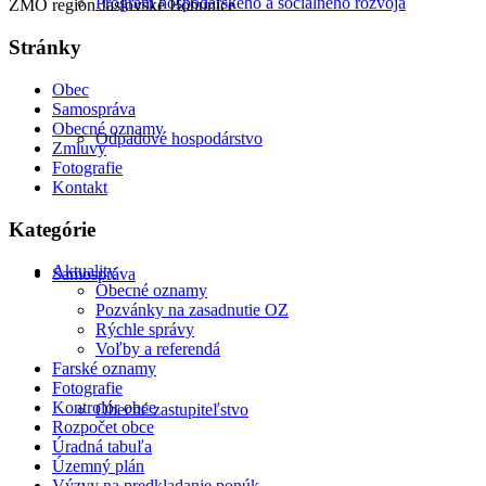
Program hospodárskeho a sociálneho rozvoja
ZMO región Jaslovské Bohunice
Stránky
Obec
Samospráva
Obecné oznamy
Odpadové hospodárstvo
Zmluvy
Fotografie
Kontakt
Kategórie
Aktuality
Samospráva
Obecné oznamy
Pozvánky na zasadnutie OZ
Rýchle správy
Voľby a referendá
Farské oznamy
Fotografie
Kontrolór obce
Obecné zastupiteľstvo
Rozpočet obce
Úradná tabuľa
Územný plán
Výzvy na predkladanie ponúk