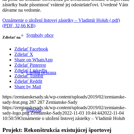
zásielky bude písomnosť vrátené jej odosielateľovi. Uvedené Vám
dávame na vedomie.
Oznámenie o uložení listovej zásielky – Vladimír Holub (.pdf)
(PDF, 32,66 KB)
Symboly obce
Zdielať na
Zdielať Facebook
Zdielať X
Share on WhatsApp
Zdielať Pinterest
Zdielať LinkedIn
Civilná ochrana
Zdielať Tumblr
Zdielať Reddit
Share by Mail
https://zemianskesady.sk/wp-content/uploads/2019/02/zemianske-
sady-feat.png
287
287
Zemianske-Sady
https://zemianskesady.sk/wp-content/uploads/2019/02/zemianske-
História
sady-logo.png
Zemianske-Sady
2022-11-03 10:44:44
2022-11-04
10:50:59
Oznámenie o uložení listovej zásielky – Vladimír Holub
Projekt: Rekonštrukcia existujúcej športovej