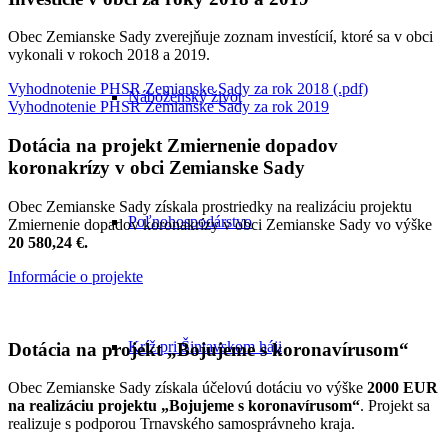
Obec Zemianske Sady zverejňuje zoznam investícií, ktoré sa v obci
vykonali v rokoch 2018 a 2019.
Vyhodnotenie PHSR Zemianske Sady za rok 2018 (.pdf)
Náboženský život
Vyhodnotenie PHSR Zemianske Sady za rok 2019
Dotácia na projekt Zmiernenie dopadov
koronakrízy v obci Zemianske Sady
Obec Zemianske Sady získala prostriedky na realizáciu projektu
Poľnohospodárstvo
Zmiernenie dopadov koronakrízy v obci Zemianske Sady vo výške
20 580,24 €.
Informácie o projekte
Kríž pri Šintavskom háji
Dotácia na projekt „Bojujeme s koronavírusom“
Obec Zemianske Sady získala účelovú dotáciu vo výške
2000 EUR
na realizáciu projektu „Bojujeme s koronavírusom“
. Projekt sa
realizuje s podporou Trnavského samosprávneho kraja.