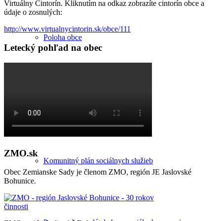
Virtuálny Cintorín. Kliknutím na odkaz zobrazíte cintorín obce a
údaje o zosnulých:
http://www.virtualnycintorin.sk/obce/111
Poloha obce
Letecký pohľad na obec
Územný plán
ZMO.sk
Komunitný plán sociálnych služieb
Obec Zemianske Sady je členom ZMO, región JE Jaslovské
Bohunice.