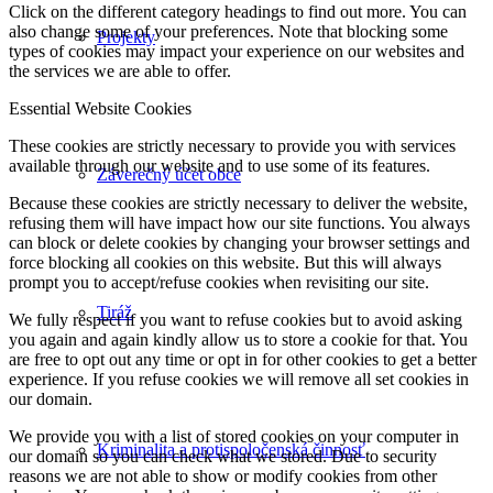
Click on the different category headings to find out more. You can
also change some of your preferences. Note that blocking some
Projekty
types of cookies may impact your experience on our websites and
the services we are able to offer.
Essential Website Cookies
These cookies are strictly necessary to provide you with services
available through our website and to use some of its features.
Záverečný účet obce
Because these cookies are strictly necessary to deliver the website,
refusing them will have impact how our site functions. You always
can block or delete cookies by changing your browser settings and
force blocking all cookies on this website. But this will always
prompt you to accept/refuse cookies when revisiting our site.
Tiráž
We fully respect if you want to refuse cookies but to avoid asking
you again and again kindly allow us to store a cookie for that. You
are free to opt out any time or opt in for other cookies to get a better
experience. If you refuse cookies we will remove all set cookies in
our domain.
We provide you with a list of stored cookies on your computer in
Kriminalita a protispoločenská činnosť
our domain so you can check what we stored. Due to security
reasons we are not able to show or modify cookies from other