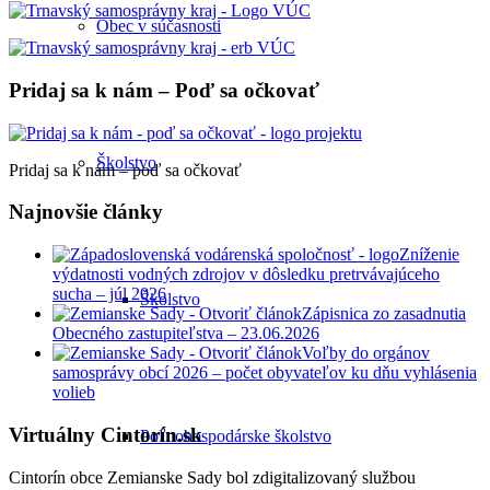
Obec v súčasnosti
Pridaj sa k nám – Poď sa očkovať
Školstvo
Pridaj sa k nám – poď sa očkovať
Najnovšie články
Zníženie
výdatnosti vodných zdrojov v dôsledku pretrvávajúceho
sucha – júl 2026
Školstvo
Zápisnica zo zasadnutia
Obecného zastupiteľstva – 23.06.2026
Voľby do orgánov
samosprávy obcí 2026 – počet obyvateľov ku dňu vyhlásenia
volieb
Virtuálny Cintorín.sk
Poľnohospodárske školstvo
Cintorín obce Zemianske Sady bol zdigitalizovaný službou