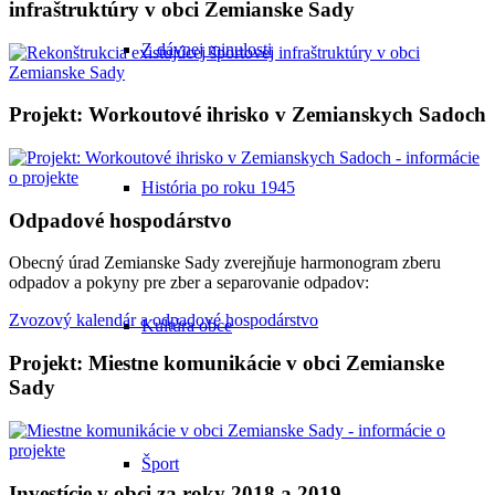
infraštruktúry v obci Zemianske Sady
Z dávnej minulosti
Projekt: Workoutové ihrisko v Zemianskych Sadoch
História po roku 1945
Odpadové hospodárstvo
Obecný úrad Zemianske Sady zverejňuje harmonogram zberu
odpadov a pokyny pre zber a separovanie odpadov:
Zvozový kalendár a odpadové hospodárstvo
Kultúra obce
Projekt: Miestne komunikácie v obci Zemianske
Sady
Šport
Investície v obci za roky 2018 a 2019