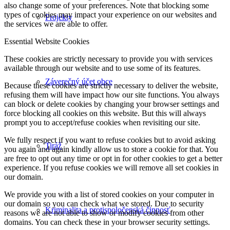
also change some of your preferences. Note that blocking some
types of cookies may impact your experience on our websites and
Projekty
the services we are able to offer.
Essential Website Cookies
These cookies are strictly necessary to provide you with services
available through our website and to use some of its features.
Záverečný účet obce
Because these cookies are strictly necessary to deliver the website,
refusing them will have impact how our site functions. You always
can block or delete cookies by changing your browser settings and
force blocking all cookies on this website. But this will always
prompt you to accept/refuse cookies when revisiting our site.
We fully respect if you want to refuse cookies but to avoid asking
Tiráž
you again and again kindly allow us to store a cookie for that. You
are free to opt out any time or opt in for other cookies to get a better
experience. If you refuse cookies we will remove all set cookies in
our domain.
We provide you with a list of stored cookies on your computer in
our domain so you can check what we stored. Due to security
Kriminalita a protispoločenská činnosť
reasons we are not able to show or modify cookies from other
domains. You can check these in your browser security settings.