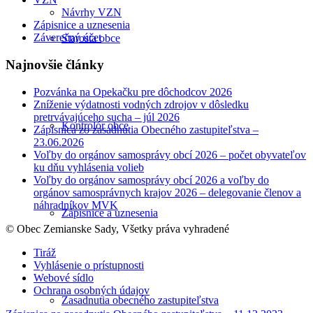
Návrhy VZN
Zápisnice a uznesenia
Záverečný účet
Starosta obce
Najnovšie články
Pozvánka na Opekačku pre dôchodcov 2026
Zníženie výdatnosti vodných zdrojov v dôsledku
pretrvávajúceho sucha – júl 2026
Kontrolór obce
Zápisnica zo zasadnutia Obecného zastupiteľstva –
23.06.2026
Voľby do orgánov samosprávy obcí 2026 – počet obyvateľov
ku dňu vyhlásenia volieb
Voľby do orgánov samosprávy obcí 2026 a voľby do
orgánov samosprávnych krajov 2026 – delegovanie členov a
náhradníkov MVK
Zápisnice a uznesenia
© Obec Zemianske Sady, Všetky práva vyhradené
Tiráž
Vyhlásenie o prístupnosti
Webové sídlo
Ochrana osobných údajov
Zasadnutia obecného zastupiteľstva