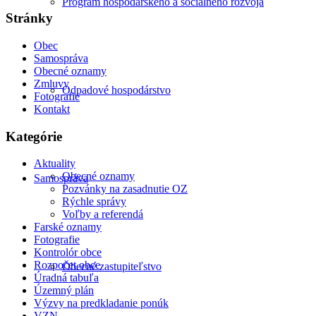
Program hospodárskeho a sociálneho rozvoja
Stránky
Obec
Samospráva
Obecné oznamy
Zmluvy
Odpadové hospodárstvo
Fotografie
Kontakt
Kategórie
Aktuality
Obecné oznamy
Samospráva
Pozvánky na zasadnutie OZ
Rýchle správy
Voľby a referendá
Farské oznamy
Fotografie
Kontrolór obce
Rozpočet obce
Obecné zastupiteľstvo
Úradná tabuľa
Územný plán
Výzvy na predkladanie ponúk
VZN