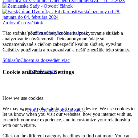
Zápisnica zo zasadnutia Obecného zastupiteľstva – 11.12.2023
Farské oznamy od 28.
januára do 04. februára 2024
Zrolovať na začiatok
Všeobecne záväzné nariadenia
Táto stránka používa súbory cookie na poskytovanie služieb a
analyzovanie návštevnosti. Tieto anonymné údaje sú
zaznamenávané s cieľom zabezpečiť kvalitu služieb, vytvárať
štatistiky používania a rozpoznávať a riešiť zneužitie tejto stránky.
Súhlasím
Chcem sa dozvedieť viac
Rozpočet obce
Cookie and Privacy Settings
How we use cookies
We may request cookies to be set on your device. We use cookies to
Profil verejného obstarávateľa
let us know when you visit our websites, how you interact with us,
to enrich your user experience, and to customize your relationship
with our website.
Click on the different category headings to find out more. You can