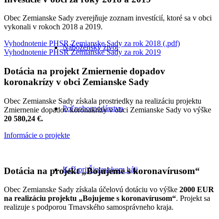
Obec Zemianske Sady zverejňuje zoznam investícií, ktoré sa v obci
vykonali v rokoch 2018 a 2019.
Vyhodnotenie PHSR Zemianske Sady za rok 2018 (.pdf)
Náboženský život
Vyhodnotenie PHSR Zemianske Sady za rok 2019
Dotácia na projekt Zmiernenie dopadov
koronakrízy v obci Zemianske Sady
Obec Zemianske Sady získala prostriedky na realizáciu projektu
Poľnohospodárstvo
Zmiernenie dopadov koronakrízy v obci Zemianske Sady vo výške
20 580,24 €.
Informácie o projekte
Kríž pri Šintavskom háji
Dotácia na projekt „Bojujeme s koronavírusom“
Obec Zemianske Sady získala účelovú dotáciu vo výške
2000 EUR
na realizáciu projektu „Bojujeme s koronavírusom“
. Projekt sa
realizuje s podporou Trnavského samosprávneho kraja.