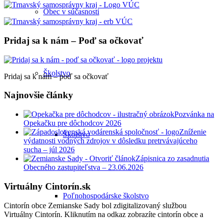
Obec v súčasnosti
Pridaj sa k nám – Poď sa očkovať
Školstvo
Pridaj sa k nám – poď sa očkovať
Najnovšie články
Pozvánka na
Opekačku pre dôchodcov 2026
Zníženie
Školstvo
výdatnosti vodných zdrojov v dôsledku pretrvávajúceho
sucha – júl 2026
Zápisnica zo zasadnutia
Obecného zastupiteľstva – 23.06.2026
Virtuálny Cintorín.sk
Poľnohospodárske školstvo
Cintorín obce Zemianske Sady bol zdigitalizovaný službou
Virtuálny Cintorín. Kliknutím na odkaz zobrazíte cintorín obce a