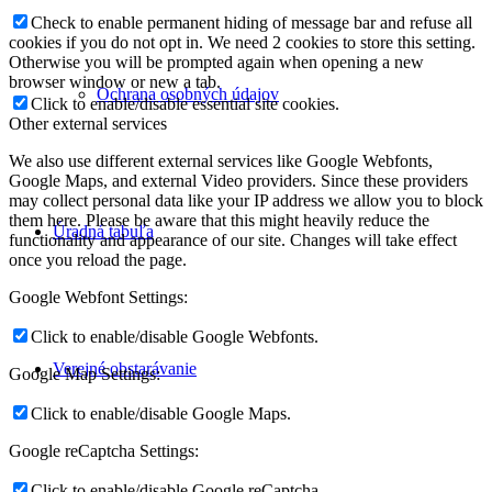
Check to enable permanent hiding of message bar and refuse all
cookies if you do not opt in. We need 2 cookies to store this setting.
Otherwise you will be prompted again when opening a new
browser window or new a tab.
Ochrana osobných údajov
Click to enable/disable essential site cookies.
Other external services
We also use different external services like Google Webfonts,
Google Maps, and external Video providers. Since these providers
may collect personal data like your IP address we allow you to block
them here. Please be aware that this might heavily reduce the
Úradná tabuľa
functionality and appearance of our site. Changes will take effect
once you reload the page.
Google Webfont Settings:
Click to enable/disable Google Webfonts.
Verejné obstarávanie
Google Map Settings:
Click to enable/disable Google Maps.
Google reCaptcha Settings:
Click to enable/disable Google reCaptcha.