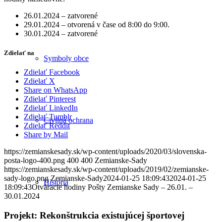
26.01.2024 – zatvorené
29.01.2024 – otvorená v čase od 8:00 do 9:00.
30.01.2024 – zatvorené
Zdielať na
Symboly obce
Zdielať Facebook
Zdielať X
Share on WhatsApp
Zdielať Pinterest
Zdielať LinkedIn
Zdielať Tumblr
Civilná ochrana
Zdielať Reddit
Share by Mail
https://zemianskesady.sk/wp-content/uploads/2020/03/slovenska-
posta-logo-400.png
400
400
Zemianske-Sady
https://zemianskesady.sk/wp-content/uploads/2019/02/zemianske-
sady-logo.png
Zemianske-Sady
2024-01-25 18:09:43
2024-01-25
História
18:09:43
Otváracie hodiny Pošty Zemianske Sady – 26.01. –
30.01.2024
Projekt: Rekonštrukcia existujúcej športovej