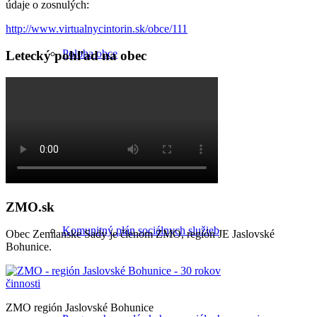
údaje o zosnulých:
http://www.virtualnycintorin.sk/obce/111
Poloha obce
Letecký pohľad na obec
Územný plán
ZMO.sk
Komunitný plán sociálnych služieb
Obec Zemianske Sady je členom ZMO, región JE Jaslovské
Bohunice.
ZMO región Jaslovské Bohunice