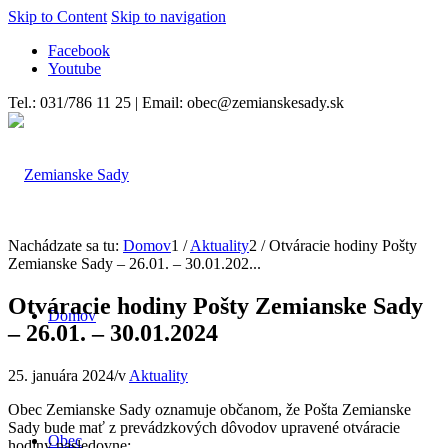
Skip to Content
Skip to navigation
Facebook
Youtube
Tel.: 031/786 11 25 | Email: obec@zemianskesady.sk
Nachádzate sa tu:
Domov
1
/
Aktuality
2
/
Otváracie hodiny Pošty
Zemianske Sady – 26.01. – 30.01.202...
Otváracie hodiny Pošty Zemianske Sady
Domov
– 26.01. – 30.01.2024
25. januára 2024
/
v
Aktuality
Obec Zemianske Sady oznamuje občanom, že Pošta Zemianske
Sady bude mať z prevádzkových dôvodov upravené otváracie
Obec
hodiny nasledovne: