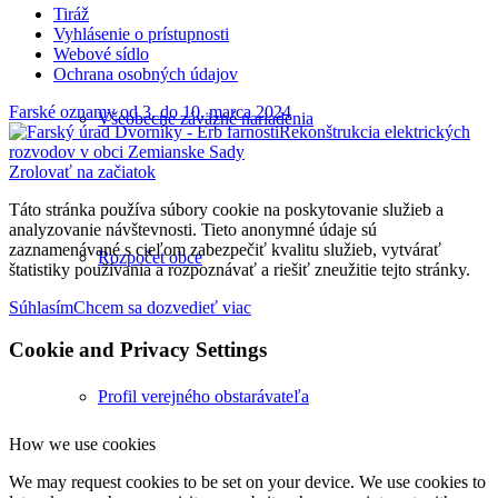
Tiráž
Vyhlásenie o prístupnosti
Webové sídlo
Ochrana osobných údajov
Farské oznamy od 3. do 10. marca 2024
Všeobecne záväzné nariadenia
Rekonštrukcia elektrických
rozvodov v obci Zemianske Sady
Zrolovať na začiatok
Táto stránka používa súbory cookie na poskytovanie služieb a
analyzovanie návštevnosti. Tieto anonymné údaje sú
zaznamenávané s cieľom zabezpečiť kvalitu služieb, vytvárať
Rozpočet obce
štatistiky používania a rozpoznávať a riešiť zneužitie tejto stránky.
Súhlasím
Chcem sa dozvedieť viac
Cookie and Privacy Settings
Profil verejného obstarávateľa
How we use cookies
We may request cookies to be set on your device. We use cookies to