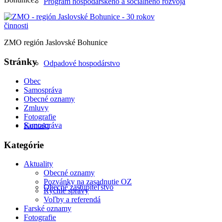
Program hospodárskeho a sociálneho rozvoja
ZMO región Jaslovské Bohunice
Stránky
Odpadové hospodárstvo
Obec
Samospráva
Obecné oznamy
Zmluvy
Fotografie
Samospráva
Kontakt
Kategórie
Aktuality
Obecné oznamy
Pozvánky na zasadnutie OZ
Obecné zastupiteľstvo
Rýchle správy
Voľby a referendá
Farské oznamy
Fotografie