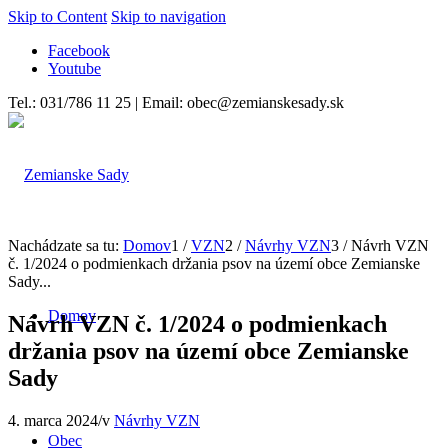
Skip to Content
Skip to navigation
Facebook
Youtube
Tel.: 031/786 11 25 | Email: obec@zemianskesady.sk
Nachádzate sa tu:
Domov
1
/
VZN
2
/
Návrhy VZN
3
/
Návrh VZN
č. 1/2024 o podmienkach držania psov na území obce Zemianske
Sady...
Domov
Návrh VZN č. 1/2024 o podmienkach
držania psov na území obce Zemianske
Sady
4. marca 2024
/
v
Návrhy VZN
Obec