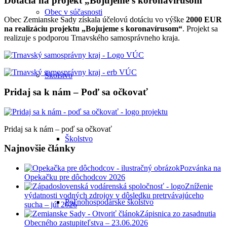
Dotácia na projekt „Bojujeme s koronavírusom“
Obec v súčasnosti
Obec Zemianske Sady získala účelovú dotáciu vo výške
2000 EUR
na realizáciu projektu „Bojujeme s koronavírusom“
. Projekt sa
realizuje s podporou Trnavského samosprávneho kraja.
Školstvo
Pridaj sa k nám – Poď sa očkovať
Pridaj sa k nám – poď sa očkovať
Školstvo
Najnovšie články
Pozvánka na
Opekačku pre dôchodcov 2026
Zníženie
výdatnosti vodných zdrojov v dôsledku pretrvávajúceho
Poľnohospodárske školstvo
sucha – júl 2026
Zápisnica zo zasadnutia
Obecného zastupiteľstva – 23.06.2026