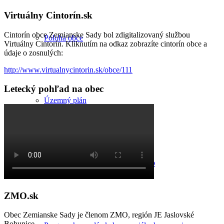
Virtuálny Cintorín.sk
Cintorín obce Zemianske Sady bol zdigitalizovaný službou
Poloha obce
Virtuálny Cintorín. Kliknutím na odkaz zobrazíte cintorín obce a
údaje o zosnulých:
http://www.virtualnycintorin.sk/obce/111
Letecký pohľad na obec
Územný plán
Komunitný plán sociálnych služieb
ZMO.sk
Obec Zemianske Sady je členom ZMO, región JE Jaslovské
Bohunice.