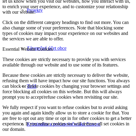
let us know when you visit our websites, how you interact with us,
to enrich your user experience, and to customize your relationship
Projekty
with our website.
Click on the different category headings to find out more. You can
also change some of your preferences. Note that blocking some
types of cookies may impact your experience on our websites and
the services we are able to offer.
Záverečný účet obce
Essential Website Cookies
These cookies are strictly necessary to provide you with services
available through our website and to use some of its features.
Because these cookies are strictly necessary to deliver the website,
refusing them will have impact how our site functions. You always
Tiráž
can block or delete cookies by changing your browser settings and
force blocking all cookies on this website. But this will always
prompt you to accept/refuse cookies when revisiting our site.
We fully respect if you want to refuse cookies but to avoid asking
you again and again kindly allow us to store a cookie for that. You
are free to opt out any time or opt in for other cookies to get a better
experience. If you refuse cookies we will remove all set cookies in
Kriminalita a protispoločenská činnosť
our domain.