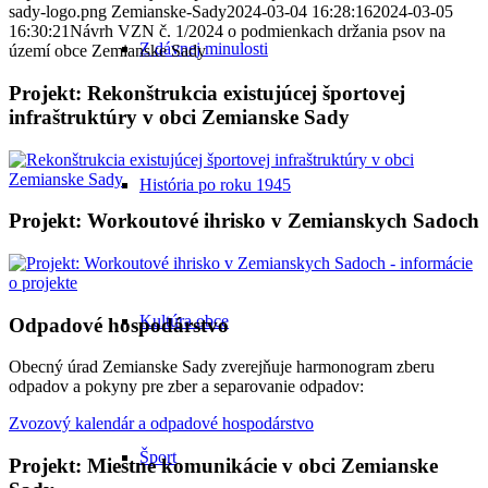
sady-logo.png
Zemianske-Sady
2024-03-04 16:28:16
2024-03-05
16:30:21
Návrh VZN č. 1/2024 o podmienkach držania psov na
Z dávnej minulosti
území obce Zemianske Sady
Projekt: Rekonštrukcia existujúcej športovej
infraštruktúry v obci Zemianske Sady
História po roku 1945
Projekt: Workoutové ihrisko v Zemianskych Sadoch
Kultúra obce
Odpadové hospodárstvo
Obecný úrad Zemianske Sady zverejňuje harmonogram zberu
odpadov a pokyny pre zber a separovanie odpadov:
Zvozový kalendár a odpadové hospodárstvo
Šport
Projekt: Miestne komunikácie v obci Zemianske