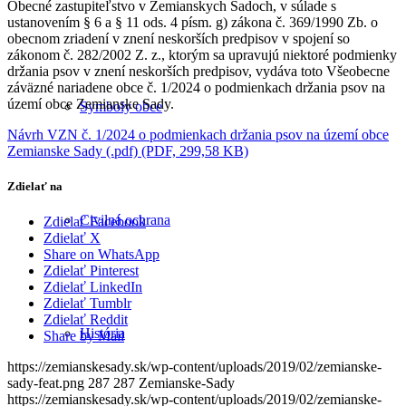
Obecné zastupiteľstvo v Zemianskych Sadoch, v súlade s
ustanovením § 6 a § 11 ods. 4 písm. g) zákona č. 369/1990 Zb. o
obecnom zriadení v znení neskorších predpisov v spojení so
zákonom č. 282/2002 Z. z., ktorým sa upravujú niektoré podmienky
držania psov v znení neskorších predpisov, vydáva toto Všeobecne
záväzné nariadene obce č. 1/2024 o podmienkach držania psov na
území obce Zemianske Sady.
Symboly obce
Návrh VZN č. 1/2024 o podmienkach držania psov na území obce
Zemianske Sady (.pdf) (PDF, 299,58 KB)
Zdielať na
Civilná ochrana
Zdielať Facebook
Zdielať X
Share on WhatsApp
Zdielať Pinterest
Zdielať LinkedIn
Zdielať Tumblr
Zdielať Reddit
História
Share by Mail
https://zemianskesady.sk/wp-content/uploads/2019/02/zemianske-
sady-feat.png
287
287
Zemianske-Sady
https://zemianskesady.sk/wp-content/uploads/2019/02/zemianske-