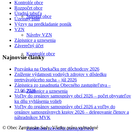
Kontrolór obce
Rozpočet obce
Úradná tabuľa
Starosta obce
Územný plán
Výzvy na predkladanie ponúk
VZN
Návrhy VZN
Zápisnice a uznesenia
Záverečný účet
Kontrolór obce
Najnovšie články
Pozvánka na Opekačku pre dôchodcov 2026
Zníženie výdatnosti vodných zdrojov v dôsledku
pretrvávajúceho sucha – júl 2026
Zápisnica zo zasadnutia Obecného zastupiteľstva –
23.06.2026
Zápisnice a uznesenia
Voľby do orgánov samosprávy obcí 2026 – počet obyvateľov
ku dňu vyhlásenia volieb
Voľby do orgánov samosprávy obcí 2026 a voľby do
orgánov samosprávnych krajov 2026 – delegovanie členov a
náhradníkov MVK
© Obec Zemianske Sady, Všetky práva vyhradené
Zasadnutia obecného zastupiteľstva