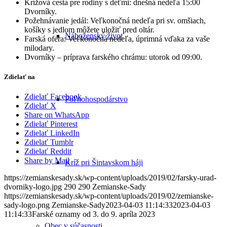
Krížová cesta pre rodiny s deťmi: dnešná nedeľa 15:00
Dvorníky.
Požehnávanie jedál: Veľkonočná nedeľa pri sv. omšiach,
košíky s jedlom môžete uložiť pred oltár.
Náboženský život
Farská ofera: Veľkonočná nedeľa, úprimná vďaka za vaše
milodary.
Dvorníky – príprava farského chrámu: utorok od 09:00.
Zdielať na
Zdielať Facebook
Poľnohospodárstvo
Zdielať X
Share on WhatsApp
Zdielať Pinterest
Zdielať LinkedIn
Zdielať Tumblr
Zdielať Reddit
Share by Mail
Kríž pri Šintavskom háji
https://zemianskesady.sk/wp-content/uploads/2019/02/farsky-urad-
dvorniky-logo.jpg
290
290
Zemianske-Sady
https://zemianskesady.sk/wp-content/uploads/2019/02/zemianske-
sady-logo.png
Zemianske-Sady
2023-04-03 11:14:33
2023-04-03
11:14:33
Farské oznamy od 3. do 9. apríla 2023
Obec v súčasnosti