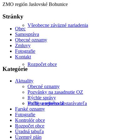
ZMO región Jaslovské Bohunice
Stránky
Všeobecne záväzné nariadenia
Obec
Samospráva
Obecné oznamy
Zmluvy
Fotografie
Kontakt
Rozpočet obce
Kategórie
Aktuality
Obecné oznamy
Pozvánky na zasadnutie OZ
Rýchle správy
Profil verejného obstarávateľa
Voľby a referendá
Farské oznamy
Fotografie
Kontrolór obce
Rozpočet obce
Úradná tabuľa
Územný plán