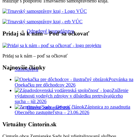
realizuje s podporou Trnavského samosprávneho kraja.
Odpadové hospodárstvo
Pridaj sa k nám – Poď sa očkovať
Pridaj sa k nám – poď sa očkovať
Najnovšie články
Samospráva
Pozvánka na
Opekačku pre dôchodcov 2026
Zníženie
výdatnosti vodných zdrojov v dôsledku pretrvávajúceho
sucha – júl 2026
Zápisnica zo zasadnutia
Obecné zastupiteľstvo
Obecného zastupiteľstva – 23.06.2026
Virtuálny Cintorín.sk
Cintorín obce Zemianske Sady bol zdigitalizovaný službou