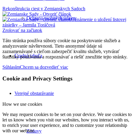
Rekonštrukcia ciest v Zemianskych Sadoch
Ochrana osobných údajov
Oznámenie o uložení listovej
zásielky – Jarmila Toráčová
Zrolovať na začiatok
Táto stránka používa súbory cookie na poskytovanie služieb a
analyzovanie návštevnosti. Tieto anonymné údaje sú
zaznamenávané s cieľom zabezpečiť kvalitu služieb, vytvárať
Úradná tabuľa
štatistiky používania a rozpoznávať a riešiť zneužitie tejto stránky.
Súhlasím
Chcem sa dozvedieť viac
Cookie and Privacy Settings
Verejné obstarávanie
How we use cookies
We may request cookies to be set on your device. We use cookies to
let us know when you visit our websites, how you interact with us,
to enrich your user experience, and to customize your relationship
with our website.
Zmluvy