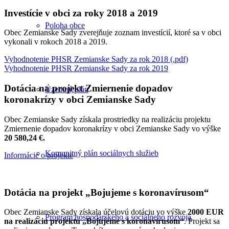
Investície v obci za roky 2018 a 2019
Poloha obce
Obec Zemianske Sady zverejňuje zoznam investícií, ktoré sa v obci
vykonali v rokoch 2018 a 2019.
Vyhodnotenie PHSR Zemianske Sady za rok 2018 (.pdf)
Vyhodnotenie PHSR Zemianske Sady za rok 2019
Dotácia na projekt Zmiernenie dopadov
Územný plán
koronakrízy v obci Zemianske Sady
Obec Zemianske Sady získala prostriedky na realizáciu projektu
Zmiernenie dopadov koronakrízy v obci Zemianske Sady vo výške
20 580,24 €.
Komunitný plán sociálnych služieb
Informácie o projekte
Dotácia na projekt „Bojujeme s koronavírusom“
Obec Zemianske Sady získala účelovú dotáciu vo výške
2000 EUR
Program hospodárskeho a sociálneho rozvoja
na realizáciu projektu „Bojujeme s koronavírusom“
. Projekt sa