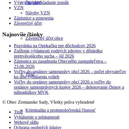
Projekty
Výzvy na predkladanie ponúk
VZN
Návrhy VZN
Zápisnice a uznesenia
Záverečný účet
Najnovšie články
Záverečný účet obce
Pozvánka na Opekačku pre dôchodcov 2026
Zníženie výdatnosti vodných zdrojov v dôsledku
pretrvávajúceho sucha – júl 2026
Zápisnica zo zasadnutia Obecného zastupiteľstva –
23.06.2026
Voľby do orgánov samosprávy obcí 2026 – počet obyvateľov
Tiráž
ku dňu vyhlásenia volieb
Voľby do orgánov samosprávy obcí 2026 a voľby do
orgánov samosprávnych krajov 2026 – delegovanie členov a
náhradníkov MVK
© Obec Zemianske Sady, Všetky práva vyhradené
Kriminalita a protispoločenská činnosť
Tiráž
Vyhlásenie o prístupnosti
Webové sídlo
Ochrana osobných údajov