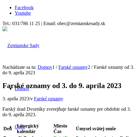
Facebook
Youtube
Tel.: 031/786 11 25 | Email: obec@zemianskesady.sk
Nachádzate sa tu:
Domov
1
/
Farské oznamy
2
/
Farské oznamy od 3.
do 9. apríla 2023
Farské oznamy od 3. do 9. apríla 2023
Domov
3. apríla 2023
/
v
Farské oznamy
Farský úrad Dvorníky zverejňuje farské oznamy pre obdobie od 3.
do 9. apríla 2023.
Liturgický
Miesto
Obec
Deň
Úmysel svätej omše
kalendár
Čas