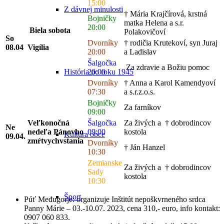
15:00
Z dávnej minulosti
† Mária Krajčírová, krstná
Bojničky
matka Helena a s.r.
20:00
Biela sobota
Polakovičoví
So
Dvorníky
† rodičia Krutekoví, syn Juraj
08.04
Vigília
20:00
a Ladislav
Šalgočka
Za zdravie a Božiu pomoc
20:00
História po roku 1945
Dvorníky
† Anna a Karol Kamendyoví
07:30
a s.r.z.o.s.
Bojničky
Za farníkov
09:00
Veľkonočná
Šalgočka
Za živých a † dobrodincov
Ne
nedeľa Pánovho
09:00
kostola
Kultúra obce
09.04.
zmŕtvychvstania
Dvorníky
† Ján Hanzel
10:30
Zemianske
Za živých a † dobrodincov
Sady
kostola
10:30
Šport
Púť Međugorje: organizuje Inštitút nepoškvrneného srdca
Panny Márie – 03.-10.07. 2023, cena 310,- euro, info kontakt:
0907 060 833.