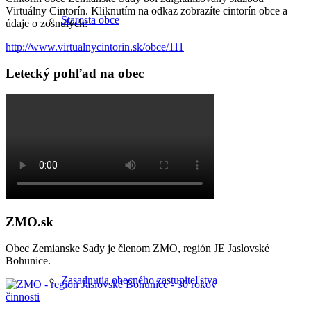
Virtuálny Cintorín. Kliknutím na odkaz zobrazíte cintorín obce a
Starosta obce
údaje o zosnulých:
http://www.virtualnycintorin.sk/obce/111
Letecký pohľad na obec
Kontrolór obce
Zápisnice a uznesenia
ZMO.sk
Obec Zemianske Sady je členom ZMO, región JE Jaslovské
Bohunice.
Zasadnutia obecného zastupiteľstva