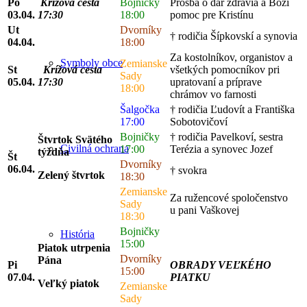
Po
Krížová cesta
Bojničky
Prosba o dar zdravia a Boži
03.04.
17:30
18:00
pomoc pre Kristínu
Ut
Dvorníky
† rodičia Šípkovskí a synovia
04.04.
18:00
Za kostolníkov, organistov a
Symboly obce
Zemianske
St
Krížová cesta
všetkých pomocníkov pri
Sady
05.04.
17:30
upratovaní a príprave
18:00
chrámov vo farnosti
Šalgočka
† rodičia Ľudovít a Františka
17:00
Sobotovičoví
Bojničky
† rodičia Pavelkoví, sestra
Štvrtok Svätého
Civilná ochrana
17:00
Terézia a synovec Jozef
týždňa
Št
Dvorníky
06.04.
† svokra
Zelený štvrtok
18:30
Zemianske
Za ružencové spoločenstvo
Sady
u pani Vaškovej
18:30
Bojničky
História
15:00
Piatok utrpenia
Dvorníky
Pána
Pi
OBRADY VEĽKÉHO
15:00
07.04.
PIATKU
Veľký piatok
Zemianske
Sady