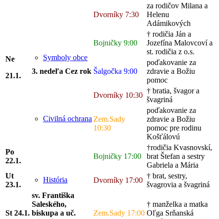
za rodičov Milana a
Dvorníky 7:30
Helenu
Adámikových
† rodičia Ján a
Bojničky 9:00
Jozefína Malovcoví a
st. rodičia z o.s.
Symboly obce
Ne
poďakovanie za
3. nedeľa Cez rok
Šalgočka 9:00
zdravie a Božiu
21.1.
pomoc
† bratia, švagor a
Dvorníky 10:30
švagriná
poďakovanie za
Civilná ochrana
Zem.Sady
zdravie a Božiu
10:30
pomoc pre rodinu
Košťálovú
†rodičia Kvasnovskí,
Po
Bojničky 17:00
brat Štefan a sestry
22
.1.
Gabriela a Mária
Ut
† brat, sestry,
História
Dvorníky 17:00
23
.1.
švagrovia a švagriná
sv. Františka
Saleského,
† manželka a matka
St 24
.1.
biskupa a uč.
Zem.Sady 17:00
Oľga Srňanská