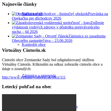
Najnovšie články
Starosta obce
Pozvánka na
Opekačku pre dôchodcov 2026
Zníženie
výdatnosti vodných zdrojov v dôsledku pretrvávajúceho
sucha – júl 2026
Zápisnica zo zasadnutia
Obecného zastupiteľstva – 23.06.2026
Kontrolór obce
Virtuálny Cintorín.sk
Cintorín obce Zemianske Sady bol zdigitalizovaný službou
Virtuálny Cintorín. Kliknutím na odkaz zobrazíte cintorín obce a
údaje o zosnulých:
Zápisnice a uznesenia
http://www.virtualnycintorin.sk/obce/111
Letecký pohľad na obec
Zasadnutia obecného zastupiteľstva