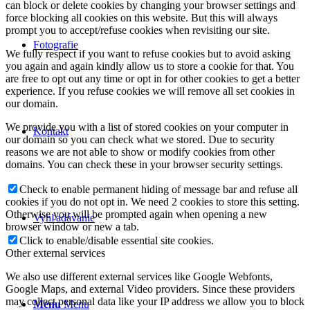
can block or delete cookies by changing your browser settings and
force blocking all cookies on this website. But this will always
prompt you to accept/refuse cookies when revisiting our site.
Fotografie
We fully respect if you want to refuse cookies but to avoid asking
you again and again kindly allow us to store a cookie for that. You
are free to opt out any time or opt in for other cookies to get a better
experience. If you refuse cookies we will remove all set cookies in
our domain.
We provide you with a list of stored cookies on your computer in
Kontakt
our domain so you can check what we stored. Due to security
reasons we are not able to show or modify cookies from other
domains. You can check these in your browser security settings.
Check to enable permanent hiding of message bar and refuse all
cookies if you do not opt in. We need 2 cookies to store this setting.
Otherwise you will be prompted again when opening a new
Vyhľadávanie
browser window or new a tab.
Click to enable/disable essential site cookies.
Other external services
We also use different external services like Google Webfonts,
Google Maps, and external Video providers. Since these providers
may collect personal data like your IP address we allow you to block
Menu
Menu