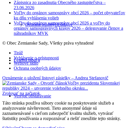
Zápisnica zo zasadnutia Obecného zastupiteľstva –
23.06.2026
Voľby do orgánov samosprávy obcí 2026 – počet obyvateľov
ku dňu vyhlásenia volieb
Voľby do orgánov samosprávy obcí 2026 a voľby do
Ochrana osobných údajov
orgánov samosprávnych krajov 2026 – delegovanie členov a
náhradníkov MVK
© Obec Zemianske Sady, Všetky práva vyhradené
Tiráž
Vyhlásenie o prístupnosti
Úradná tabuľa
Webové sídlo
Ochrana osobných údajov
Oznámenie o uložení listovej zásielky – Andrea Stefanovič
Voľby prezidenta Slovenskej
republiky 2024 – utvorenie volebného okrsku...
Zrolovať na začiatok
Verejné obstarávanie
Táto stránka používa súbory cookie na poskytovanie služieb a
analyzovanie návštevnosti. Tieto anonymné údaje sú
zaznamenávané s cieľom zabezpečiť kvalitu služieb, vytvárať
štatistiky používania a rozpoznávať a riešiť zneužitie tejto stránky.