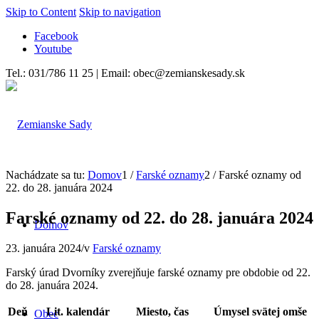
Skip to Content
Skip to navigation
Facebook
Youtube
Tel.: 031/786 11 25 | Email: obec@zemianskesady.sk
Nachádzate sa tu:
Domov
1
/
Farské oznamy
2
/
Farské oznamy od
22. do 28. januára 2024
Farské oznamy od 22. do 28. januára 2024
Domov
23. januára 2024
/
v
Farské oznamy
Farský úrad Dvorníky zverejňuje farské oznamy pre obdobie od 22.
do 28. januára 2024.
Deň
Lit. kalendár
Miesto, č
as
Úmysel svätej omše
Obec