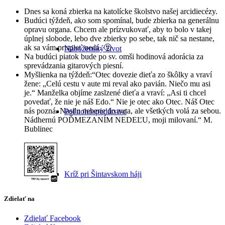
Dnes sa koná zbierka na katolícke školstvo našej arcidiecézy.
Budúci týždeň, ako som spomínal, bude zbierka na generálnu
opravu organa. Chcem ale prízvukovať, aby to bolo v takej
úplnej slobode, lebo dve zbierky po sebe, tak nič sa nestane,
ak sa vám prispieť nedá. 🙂
Náboženský život
Na budúci piatok bude po sv. omši hodinová adorácia za
sprevádzania gitarových piesní.
Myšlienka na týždeň:“Otec dovezie dieťa zo škôlky a vraví
žene: „Celú cestu v aute mi reval ako pavián. Niečo mu asi
je.“ Manželka objíme zaslzené dieťa a vraví: „Asi ti chcel
povedať, že nie je náš Edo.“ Nie je otec ako Otec. Náš Otec
nás pozná. Nasilu neberie do auta, ale všetkých volá za sebou.
Poľnohospodárstvo
Nádhernú POĎMEZANÍM NEDEĽU, moji milovaní.“ M.
Bublinec
Kríž pri Šintavskom háji
Zdielať na
Zdielať Facebook