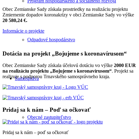
Program hospodárskeho a sociálneho rozvoja
Obec Zemianske Sady získala prostriedky na realizáciu projektu
Zmiernenie dopadov koronakrízy v obci Zemianske Sady vo výške
20 580,24 €.
Informácie o projekte
Odpadové hospodárstvo
Dotácia na projekt „Bojujeme s koronavírusom“
Obec Zemianske Sady získala účelovú dotáciu vo výške
2000 EUR
na realizáciu projektu „Bojujeme s koronavírusom“
. Projekt sa
realizuje s podporou Trnavského samosprávneho kraja.
Samospráva
Pridaj sa k nám – Poď sa očkovať
Obecné zastupiteľstvo
Pridaj sa k nám – poď sa očkovať