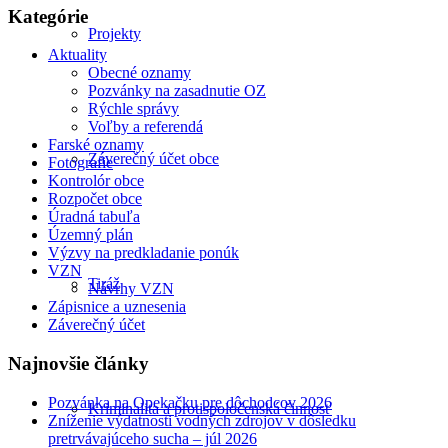
Kategórie
Projekty
Aktuality
Obecné oznamy
Pozvánky na zasadnutie OZ
Rýchle správy
Voľby a referendá
Farské oznamy
Záverečný účet obce
Fotografie
Kontrolór obce
Rozpočet obce
Úradná tabuľa
Územný plán
Výzvy na predkladanie ponúk
VZN
Tiráž
Návrhy VZN
Zápisnice a uznesenia
Záverečný účet
Najnovšie články
Pozvánka na Opekačku pre dôchodcov 2026
Kriminalita a protispoločenská činnosť
Zníženie výdatnosti vodných zdrojov v dôsledku
pretrvávajúceho sucha – júl 2026