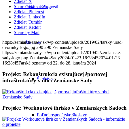
Zdielať X
Share on WhatsApp
Obec v súčasnosti
Zdielať Pinterest
Zdielať LinkedIn
Zdielať Tumblr
Zdielať Reddit
Share by Mail
https://zemianskesady.sk/wp-content/uploads/2019/02/farsky-urad-
Školstvo
dvorniky-logo.jpg
290
290
Zemianske-Sady
https://zemianskesady.sk/wp-content/uploads/2019/02/zemianske-
sady-logo.png
Zemianske-Sady
2024-01-23 16:28:45
2024-01-23
16:28:45
Farské oznamy od 22. do 28. januára 2024
Projekt: Rekonštrukcia existujúcej športovej
Školstvo
infraštruktúry v obci Zemianske Sady
Projekt: Workoutové ihrisko v Zemianskych Sadoch
Poľnohospodárske školstvo