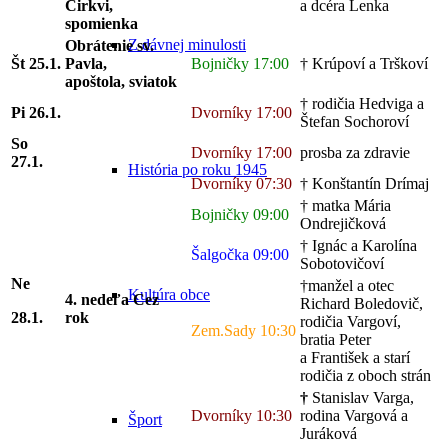
Cirkvi,
a dcéra Lenka
spomienka
Z dávnej minulosti
Obrátenie sv.
Št 25
.1.
Pavla,
Bojničky 17:00
† Krúpoví a Trškoví
apoštola, sviatok
† rodičia Hedviga a
Pi
26.1.
Dvorníky 17:00
Štefan Sochoroví
So
Dvorníky 17:00
prosba za zdravie
27
.1.
História po roku 1945
Dvorníky 07:30
† Konštantín Drímaj
† matka Mária
Bojničky 09:00
Ondrejičková
† Ignác a Karolína
Šalgočka 09:00
Sobotovičoví
Ne
†manžel a otec
Kultúra obce
4. nedeľa Cez
Richard Boledovič,
28.1.
rok
rodičia Vargoví,
Zem.Sady 10:30
bratia Peter
a František a starí
rodičia z oboch strán
†
Stanislav Varga,
Dvorníky 10:30
rodina Vargová a
Šport
Juráková