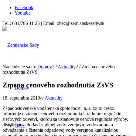
Facebook
Youtube
Tel.: 031/786 11 25 | Email: obec@zemianskesady.sk
Nachádzate sa tu:
Domov
1
/
Aktuality
2
/
Zmena cenového
rozhodnutia ZsVS
Zmena cenového rozhodnutia ZsVS
Domov
18. septembra 2019
/
v
Aktuality
Západoslovenská vodárenská spoločnosť, a. s. touto cestou
informuje o zmene cenového rozhodnutia Úradu pre reguláciu
sieťových odvetví, ktorou sa ustanovuje cenová regulácia výroby,
distribúcie a dodávky pitnej vody verejným vodovodom a
Obec
odvádzania a čistenia odpadovej vody verejnou kanalizáciou,
stanovil novú maximálnu cenu za odvádzanie a čistenie odpadovej