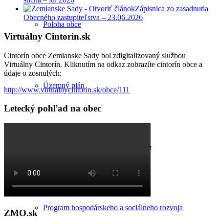
Zápisnica zo zasadnutia
Obecného zastupiteľstva – 23.06.2026
Poloha obce
Virtuálny Cintorín.sk
Cintorín obce Zemianske Sady bol zdigitalizovaný službou
Virtuálny Cintorín. Kliknutím na odkaz zobrazíte cintorín obce a
údaje o zosnulých:
Územný plán
http://www.virtualnycintorin.sk/obce/111
Letecký pohľad na obec
Komunitný plán sociálnych služieb
Program hospodárskeho a sociálneho rozvoja
ZMO.sk