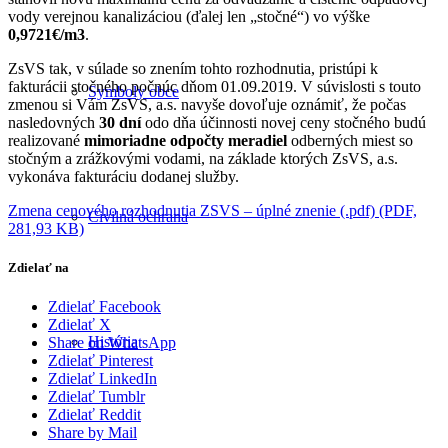
vody verejnou kanalizáciou (ďalej len „stočné“) vo výške
0,9721€/m3
.
ZsVS tak, v súlade so znením tohto rozhodnutia, pristúpi k
fakturácii stočného počnúc dňom 01.09.2019. V súvislosti s touto
Symboly obce
zmenou si Vám ZsVS, a.s. navyše dovoľuje oznámiť, že počas
nasledovných
30 dní
odo dňa účinnosti novej ceny stočného budú
realizované
mimoriadne odpočty meradiel
odberných miest so
stočným a zrážkovými vodami, na základe ktorých ZsVS, a.s.
vykonáva fakturáciu dodanej služby.
Zmena cenového rozhodnutia ZSVS – úplné znenie (.pdf) (PDF,
Civilná ochrana
281,93 KB)
Zdielať na
Zdielať Facebook
Zdielať X
História
Share on WhatsApp
Zdielať Pinterest
Zdielať LinkedIn
Zdielať Tumblr
Zdielať Reddit
Share by Mail