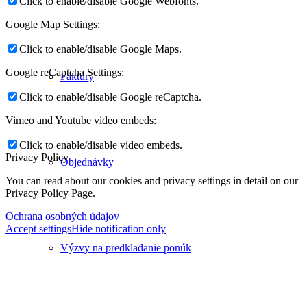
Click to enable/disable Google Webfonts.
Google Map Settings:
Click to enable/disable Google Maps.
Google reCaptcha Settings:
Faktúry
Click to enable/disable Google reCaptcha.
Vimeo and Youtube video embeds:
Click to enable/disable video embeds.
Privacy Policy
Objednávky
You can read about our cookies and privacy settings in detail on our
Privacy Policy Page.
Ochrana osobných údajov
Accept settings
Hide notification only
Výzvy na predkladanie ponúk