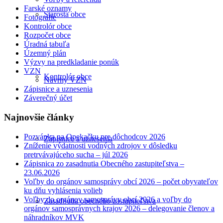
Farské oznamy
Starosta obce
Fotografie
Kontrolór obce
Rozpočet obce
Úradná tabuľa
Územný plán
Výzvy na predkladanie ponúk
VZN
Kontrolór obce
Návrhy VZN
Zápisnice a uznesenia
Záverečný účet
Najnovšie články
Pozvánka na Opekačku pre dôchodcov 2026
Zápisnice a uznesenia
Zníženie výdatnosti vodných zdrojov v dôsledku
pretrvávajúceho sucha – júl 2026
Zápisnica zo zasadnutia Obecného zastupiteľstva –
23.06.2026
Voľby do orgánov samosprávy obcí 2026 – počet obyvateľov
ku dňu vyhlásenia volieb
Voľby do orgánov samosprávy obcí 2026 a voľby do
Zasadnutia obecného zastupiteľstva
orgánov samosprávnych krajov 2026 – delegovanie členov a
náhradníkov MVK