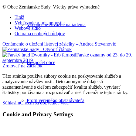
© Obec Zemianske Sady, Všetky práva vyhradené
Tiráž
Vyhlásenie o prístupnosti
Všeobecne záväzné nariadenia
Webové sídlo
Ochrana osobných údajov
Oznámenie o uložení listovej zásielky – Andrea Stevanović
Farské oznamy od 23. do 29.
septembra 2019
Rozpočet obce
Zrolovať na začiatok
Táto stránka používa súbory cookie na poskytovanie služieb a
analyzovanie návštevnosti. Tieto anonymné údaje sú
zaznamenávané s cieľom zabezpečiť kvalitu služieb, vytvárať
štatistiky používania a rozpoznávať a riešiť zneužitie tejto stránky.
Profil verejného obstarávateľa
Súhlasím
Chcem sa dozvedieť viac
Cookie and Privacy Settings