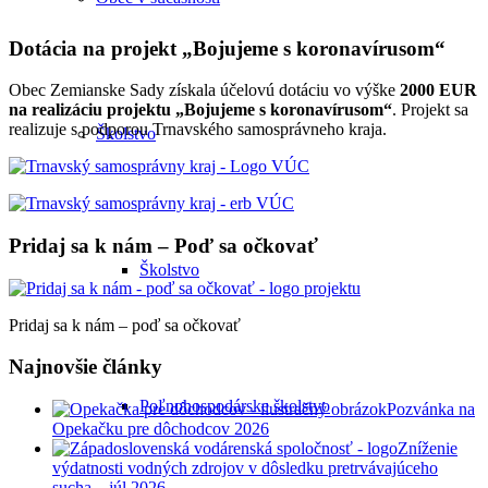
Dotácia na projekt „Bojujeme s koronavírusom“
Obec Zemianske Sady získala účelovú dotáciu vo výške
2000 EUR
na realizáciu projektu „Bojujeme s koronavírusom“
. Projekt sa
realizuje s podporou Trnavského samosprávneho kraja.
Školstvo
Pridaj sa k nám – Poď sa očkovať
Školstvo
Pridaj sa k nám – poď sa očkovať
Najnovšie články
Poľnohospodárske školstvo
Pozvánka na
Opekačku pre dôchodcov 2026
Zníženie
výdatnosti vodných zdrojov v dôsledku pretrvávajúceho
sucha – júl 2026