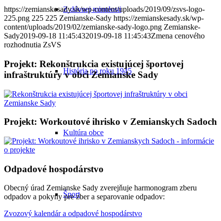
Z dávnej minulosti
https://zemianskesady.sk/wp-content/uploads/2019/09/zsvs-logo-
225.png
225
225
Zemianske-Sady
https://zemianskesady.sk/wp-
content/uploads/2019/02/zemianske-sady-logo.png
Zemianske-
Sady
2019-09-18 11:45:43
2019-09-18 11:45:43
Zmena cenového
rozhodnutia ZsVS
Projekt: Rekonštrukcia existujúcej športovej
História po roku 1945
infraštruktúry v obci Zemianske Sady
Projekt: Workoutové ihrisko v Zemianskych Sadoch
Kultúra obce
Odpadové hospodárstvo
Obecný úrad Zemianske Sady zverejňuje harmonogram zberu
Šport
odpadov a pokyny pre zber a separovanie odpadov:
Zvozový kalendár a odpadové hospodárstvo