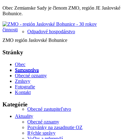
Obec Zemianske Sady je členom ZMO, región JE Jaslovské
Bohunice.
Odpadové hospodárstvo
ZMO región Jaslovské Bohunice
Stránky
Obec
Samospráva
Samospráva
Obecné oznamy
Zmluvy
Fotografie
Kontakt
Kategórie
Obecné zastupiteľstvo
Aktuality
Obecné oznamy
Pozvánky na zasadnutie OZ
Rýchle správy
Voľby a referendá