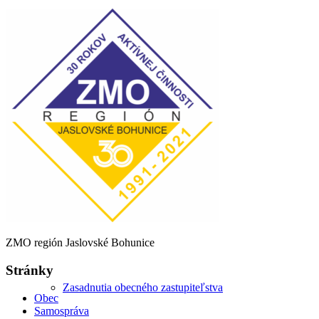
Starosta obce
Kontrolór obce
Zápisnice a uznesenia
ZMO región Jaslovské Bohunice
Stránky
Zasadnutia obecného zastupiteľstva
Obec
Samospráva