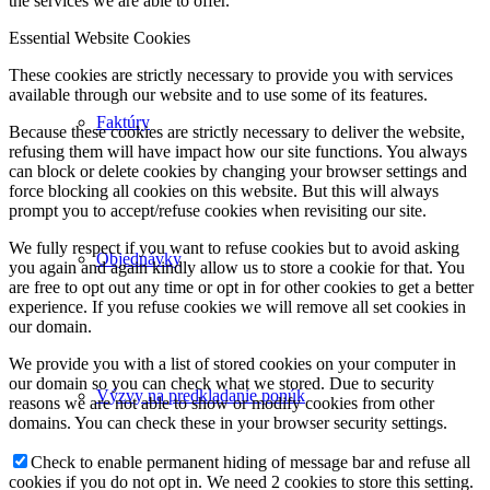
the services we are able to offer.
Essential Website Cookies
These cookies are strictly necessary to provide you with services
available through our website and to use some of its features.
Faktúry
Because these cookies are strictly necessary to deliver the website,
refusing them will have impact how our site functions. You always
can block or delete cookies by changing your browser settings and
force blocking all cookies on this website. But this will always
prompt you to accept/refuse cookies when revisiting our site.
We fully respect if you want to refuse cookies but to avoid asking
Objednávky
you again and again kindly allow us to store a cookie for that. You
are free to opt out any time or opt in for other cookies to get a better
experience. If you refuse cookies we will remove all set cookies in
our domain.
We provide you with a list of stored cookies on your computer in
our domain so you can check what we stored. Due to security
Výzvy na predkladanie ponúk
reasons we are not able to show or modify cookies from other
domains. You can check these in your browser security settings.
Check to enable permanent hiding of message bar and refuse all
cookies if you do not opt in. We need 2 cookies to store this setting.