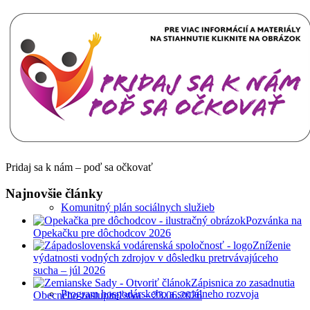
Poloha obce
Územný plán
Pridaj sa k nám – poď sa očkovať
Najnovšie články
Komunitný plán sociálnych služieb
Pozvánka na
Opekačku pre dôchodcov 2026
Zníženie
výdatnosti vodných zdrojov v dôsledku pretrvávajúceho
sucha – júl 2026
Zápisnica zo zasadnutia
Program hospodárskeho a sociálneho rozvoja
Obecného zastupiteľstva – 23.06.2026