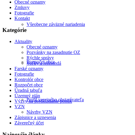
Obecné oznamy
Zmluvy
Fotografie
Kontakt
Všeobecne záväzné nariadenia
Kategórie
Aktuality
Obecné oznamy
Pozvánky na zasadnutie OZ
Rýchle správy
Rozpočet obce
Voľby a referendá
Farské oznamy
Fotografie
Kontrolór obce
Rozpočet obce
Úradná tabuľa
Územný plán
Profil verejného obstarávateľa
Výzvy na predkladanie ponúk
VZN
Návrhy VZN
Zápisnice a uznesenia
Záverečný účet
Najnovšie články