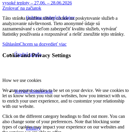
vysoké teploty – 27.06. – 28.06.2026
Zrolovať na začiatok
Ochrana osobných údajov
Táto stránka používa súbory cookie na poskytovanie služieb a
analyzovanie návštevnosti. Tieto anonymné údaje sú
zaznamenávané s cieľom zabezpečiť kvalitu služieb, vytvárať
štatistiky používania a rozpoznávať a riešiť zneužitie tejto stránky.
Súhlasím
Chcem sa dozvedieť viac
Úradná tabuľa
Cookie and Privacy Settings
How we use cookies
We may request cookies to be set on your device. We use cookies to
Verejné obstarávanie
let us know when you visit our websites, how you interact with us,
to enrich your user experience, and to customize your relationship
with our website.
Click on the different category headings to find out more. You can
also change some of your preferences. Note that blocking some
types of cookies may impact your experience on our websites and
Zmluvy