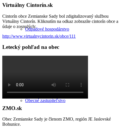
Virtuálny Cintorín.sk
Cintorín obce Zemianske Sady bol zdigitalizovaný službou
Virtuálny Cintorín. Kliknutím na odkaz zobrazíte cintorín obce a
údaje o zosnulých:
Odpadové hospodárstvo
http://www.virtualnycintorin.sk/obce/111
Letecký pohľad na obec
Samospráva
Obecné zastupiteľstvo
ZMO.sk
Obec Zemianske Sady je členom ZMO, región JE Jaslovské
Bohunice.