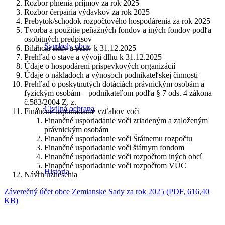
Rozbor plnenia príjmov za rok 2025
Rozbor čerpania výdavkov za rok 2025
Prebytok/schodok rozpočtového hospodárenia za rok 2025
Tvorba a použitie peňažných fondov a iných fondov podľa
osobitných predpisov
Symboly obce
Bilancia aktív a pasív k 31.12.2025
Prehľad o stave a vývoji dlhu k 31.12.2025
Údaje o hospodárení príspevkových organizácií
Údaje o nákladoch a výnosoch podnikateľskej činnosti
Prehľad o poskytnutých dotáciách právnickým osobám a
fyzickým osobám – podnikateľom podľa § 7 ods. 4 zákona
č.583/2004 Z. z.
Civilná ochrana
Finančné usporiadanie vzťahov voči
Finančné usporiadanie voči zriadeným a založeným
právnickým osobám
Finančné usporiadanie voči Štátnemu rozpočtu
Finančné usporiadanie voči štátnym fondom
Finančné usporiadanie voči rozpočtom iných obcí
Finančné usporiadanie voči rozpočtom VÚC
História
Návrh uznesenia
Záverečný účet obce Zemianske Sady za rok 2025 (PDF, 616,40
KB)