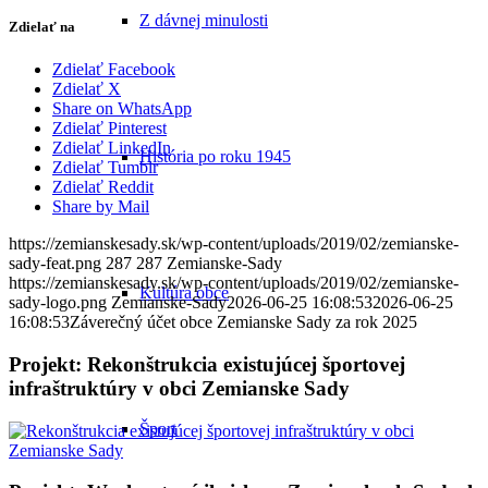
Z dávnej minulosti
Zdielať na
Zdielať Facebook
Zdielať X
Share on WhatsApp
Zdielať Pinterest
Zdielať LinkedIn
História po roku 1945
Zdielať Tumblr
Zdielať Reddit
Share by Mail
https://zemianskesady.sk/wp-content/uploads/2019/02/zemianske-
sady-feat.png
287
287
Zemianske-Sady
https://zemianskesady.sk/wp-content/uploads/2019/02/zemianske-
Kultúra obce
sady-logo.png
Zemianske-Sady
2026-06-25 16:08:53
2026-06-25
16:08:53
Záverečný účet obce Zemianske Sady za rok 2025
Projekt: Rekonštrukcia existujúcej športovej
infraštruktúry v obci Zemianske Sady
Šport