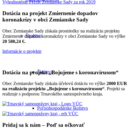
Vyhodnotenie PHSR Zemianske Sady za rok 2019
Dotácia na projekt Zmiernenie dopadov
koronakrízy v obci Zemianske Sady
Obec Zemianske Sady získala prostriedky na realizáciu projektu
Školstvo
Zmiernenie dopadov koronakrízy v obci Zemianske Sady vo výške
20 580,24 €.
Informácie o projekte
Dotácia na projekt „Bojujeme s koronavírusom“
Školstvo
Obec Zemianske Sady získala účelovú dotáciu vo výške
2000 EUR
na realizáciu projektu „Bojujeme s koronavírusom“
. Projekt sa
realizuje s podporou Trnavského samosprávneho kraja.
Poľnohospodárske školstvo
Pridaj sa k nám – Poď sa očkovať