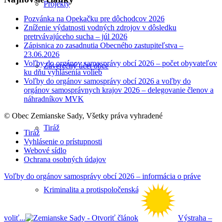
Projekty
Pozvánka na Opekačku pre dôchodcov 2026
Zníženie výdatnosti vodných zdrojov v dôsledku
pretrvávajúceho sucha – júl 2026
Zápisnica zo zasadnutia Obecného zastupiteľstva –
23.06.2026
Voľby do orgánov samosprávy obcí 2026 – počet obyvateľov
Záverečný účet obce
ku dňu vyhlásenia volieb
Voľby do orgánov samosprávy obcí 2026 a voľby do
orgánov samosprávnych krajov 2026 – delegovanie členov a
náhradníkov MVK
© Obec Zemianske Sady, Všetky práva vyhradené
Tiráž
Tiráž
Vyhlásenie o prístupnosti
Webové sídlo
Ochrana osobných údajov
Voľby do orgánov samosprávy obcí 2026 – informácia o práve
Kriminalita a protispoločenská činnosť
voliť...
Výstraha –