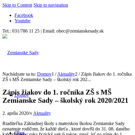
Skip to Content
Skip to navigation
Facebook
Youtube
Tel.: 031/786 11 25 | Email: obec@zemianskesady.sk
Nachádzate sa tu:
Domov
1
/
Aktuality
2
/
Zápis žiakov do 1. ročníka
ZŠ s MŠ Zemianske Sady – školský rok 202...
Zápis žiakov do 1. ročníka ZŠ s MŠ
Domov
Zemianske Sady – školský rok 2020/2021
2. apríla 2020
/
v
Aktuality
Riaditeľka Základnej školy s materskou školou Zemianske Sady
oznamuje rodičom, že každé dieťa , ktoré dovŕši do 31. 08. daného
Obec
kalendárneho roka fyzický vek 6 rokov, musí ísť na zápis do 1.