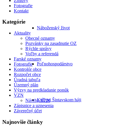
Zmluvy
Fotografie
Kontakt
Kategórie
Náboženský život
Aktuality
Obecné oznamy
Pozvánky na zasadnutie OZ
Rýchle správy
Voľby a referendá
Farské oznamy
Poľnohospodárstvo
Fotografie
Kontrolór obce
Rozpočet obce
Úradná tabuľa
Územný plán
Výzvy na predkladanie ponúk
VZN
Kríž pri Šintavskom háji
Návrhy VZN
Zápisnice a uznesenia
Záverečný účet
Najnovšie články