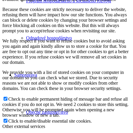
Program hospodárskeho a sociálneho rozvoja
Because these cookies are strictly necessary to deliver the website,
refusing them will have impact how our site functions. You always
can block or delete cookies by changing your browser settings and
force blocking all cookies on this website. But this will always
prompt you to accept/refuse cookies when revisiting our site.
Odpadové hospodárstvo
We fully respect if you want to refuse cookies but to avoid asking
you again and again kindly allow us to store a cookie for that. You
are free to opt out any time or opt in for other cookies to get a better
experience. If you refuse cookies we will remove all set cookies in
our domain.
We provide you with a list of stored cookies on your computer in
Samospráva
our domain so you can check what we stored. Due to security
reasons we are not able to show or modify cookies from other
domains. You can check these in your browser security settings.
Check to enable permanent hiding of message bar and refuse all
cookies if you do not opt in. We need 2 cookies to store this setting.
Otherwise you will be prompted again when opening a new
Obecné zastupiteľstvo
browser window or new a tab.
Click to enable/disable essential site cookies.
Other external services