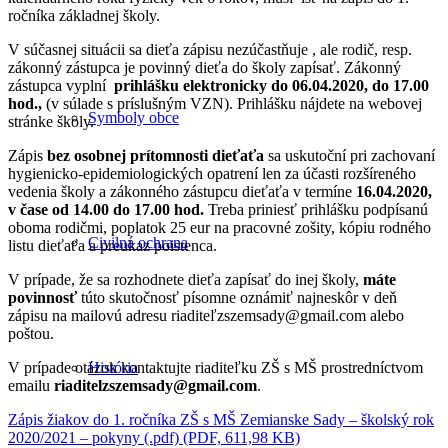
ročníka základnej školy.
V súčasnej situácii sa dieťa zápisu nezúčastňuje , ale rodič, resp.
zákonný zástupca je povinný dieťa do školy zapísať. Zákonný
zástupca vyplní
prihlášku
elektronicky do 06.04.2020, do 17.00
hod.,
(v súlade s príslušným VZN). Prihlášku nájdete na webovej
Symboly obce
stránke školy.
Zápis
bez osobnej prítomnosti dieťaťa
sa uskutoční pri zachovaní
hygienicko-epidemiologických opatrení len za účasti rozšíreného
vedenia školy a zákonného zástupcu dieťaťa v termíne
16.04.2020,
v čase od 14.00 do 17.00 hod.
Treba priniesť prihlášku podpísanú
oboma rodičmi, poplatok 25 eur na pracovné zošity, kópiu rodného
Civilná ochrana
listu dieťaťa a preukaz poistenca.
V prípade, že sa rozhodnete dieťa zapísať do inej školy,
máte
povinnosť
túto skutočnosť písomne oznámiť najneskôr v deň
zápisu na mailovú adresu riaditeľzszemsady@gmail.com alebo
poštou.
V prípade otázok kontaktujte riaditeľku ZŠ s MŠ prostredníctvom
História
emailu
riaditelzszemsady@gmail.com
.
Zápis žiakov do 1. ročníka ZŠ s MŠ Zemianske Sady – školský rok
2020/2021 – pokyny (.pdf) (PDF, 611,98 KB)