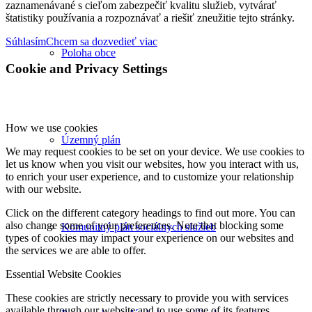
zaznamenávané s cieľom zabezpečiť kvalitu služieb, vytvárať
štatistiky používania a rozpoznávať a riešiť zneužitie tejto stránky.
Súhlasím
Chcem sa dozvedieť viac
Poloha obce
Cookie and Privacy Settings
How we use cookies
Územný plán
We may request cookies to be set on your device. We use cookies to
let us know when you visit our websites, how you interact with us,
to enrich your user experience, and to customize your relationship
with our website.
Click on the different category headings to find out more. You can
also change some of your preferences. Note that blocking some
Komunitný plán sociálnych služieb
types of cookies may impact your experience on our websites and
the services we are able to offer.
Essential Website Cookies
These cookies are strictly necessary to provide you with services
available through our website and to use some of its features.