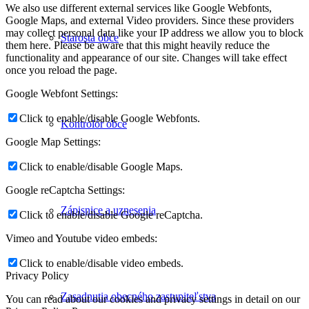
We also use different external services like Google Webfonts,
Google Maps, and external Video providers. Since these providers
may collect personal data like your IP address we allow you to block
Starosta obce
them here. Please be aware that this might heavily reduce the
functionality and appearance of our site. Changes will take effect
once you reload the page.
Google Webfont Settings:
Click to enable/disable Google Webfonts.
Kontrolór obce
Google Map Settings:
Click to enable/disable Google Maps.
Google reCaptcha Settings:
Zápisnice a uznesenia
Click to enable/disable Google reCaptcha.
Vimeo and Youtube video embeds:
Click to enable/disable video embeds.
Privacy Policy
Zasadnutia obecného zastupiteľstva
You can read about our cookies and privacy settings in detail on our