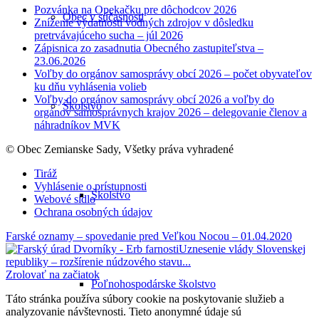
Pozvánka na Opekačku pre dôchodcov 2026
Obec v súčasnosti
Zníženie výdatnosti vodných zdrojov v dôsledku
pretrvávajúceho sucha – júl 2026
Zápisnica zo zasadnutia Obecného zastupiteľstva –
23.06.2026
Voľby do orgánov samosprávy obcí 2026 – počet obyvateľov
ku dňu vyhlásenia volieb
Voľby do orgánov samosprávy obcí 2026 a voľby do
Školstvo
orgánov samosprávnych krajov 2026 – delegovanie členov a
náhradníkov MVK
© Obec Zemianske Sady, Všetky práva vyhradené
Tiráž
Vyhlásenie o prístupnosti
Školstvo
Webové sídlo
Ochrana osobných údajov
Farské oznamy – spovedanie pred Veľkou Nocou – 01.04.2020
Uznesenie vlády Slovenskej
republiky – rozšírenie núdzového stavu...
Zrolovať na začiatok
Poľnohospodárske školstvo
Táto stránka používa súbory cookie na poskytovanie služieb a
analyzovanie návštevnosti. Tieto anonymné údaje sú