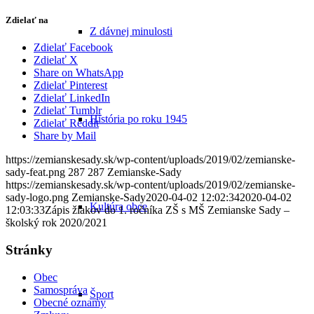
Zdielať na
Z dávnej minulosti
Zdielať Facebook
Zdielať X
Share on WhatsApp
Zdielať Pinterest
Zdielať LinkedIn
Zdielať Tumblr
História po roku 1945
Zdielať Reddit
Share by Mail
https://zemianskesady.sk/wp-content/uploads/2019/02/zemianske-
sady-feat.png
287
287
Zemianske-Sady
https://zemianskesady.sk/wp-content/uploads/2019/02/zemianske-
sady-logo.png
Zemianske-Sady
2020-04-02 12:02:34
2020-04-02
Kultúra obce
12:03:33
Zápis žiakov do 1. ročníka ZŠ s MŠ Zemianske Sady –
školský rok 2020/2021
Stránky
Obec
Samospráva
Šport
Obecné oznamy