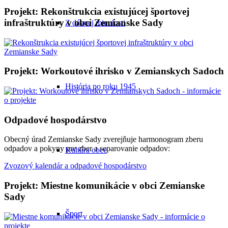
Projekt: Rekonštrukcia existujúcej športovej
infraštruktúry v obci Zemianske Sady
Z dávnej minulosti
Projekt: Workoutové ihrisko v Zemianskych Sadoch
História po roku 1945
Odpadové hospodárstvo
Obecný úrad Zemianske Sady zverejňuje harmonogram zberu
odpadov a pokyny pre zber a separovanie odpadov:
Kultúra obce
Zvozový kalendár a odpadové hospodárstvo
Projekt: Miestne komunikácie v obci Zemianske
Sady
Šport