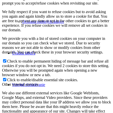
prompt you to accept/refuse cookies when revisiting our site.
We fully respect if you want to refuse cookies but to avoid asking
you again and again kindly allow us to store a cookie for that. You
are free to opt out any time or opt in for other cookies to get a better
Ochrana osobných údajov
experience. If you refuse cookies we will remove all set cookies in
our domain.
We provide you with a list of stored cookies on your computer in
our domain so you can check what we stored. Due to security
reasons we are not able to show or modify cookies from other
domains. You can check these in your browser security settings.
Úradná tabuľa
Check to enable permanent hiding of message bar and refuse all
cookies if you do not opt in. We need 2 cookies to store this setting.
Otherwise you will be prompted again when opening a new
browser window or new a tab.
Click to enable/disable essential site cookies.
Other external services
Verejné obstarávanie
We also use different external services like Google Webfonts,
Google Maps, and external Video providers. Since these providers
may collect personal data like your IP address we allow you to block
them here. Please be aware that this might heavily reduce the
functionality and appearance of our site. Changes will take effect