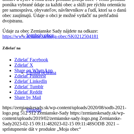
ponúka vybrané údaje za každú obec a slúži pre rýchlu orientáciu
pre samosprávu, obyvateľov, návštevníkov a ľudí, ktorí sa o danú
obec zaujímajú. Údaje o obci je možné vytlačiť na prehľadnú
dvojstranu.
Údaje za obec Zemianske Sady nájdete na odkaze:
Symboly obce
https://www.scitanie.sk/moja-obec/SK0212504181
Zdielať na
Zdielať Facebook
Zdielať X
Share on WhatsApp
Civilná ochrana
Zdielať Pinterest
Zdielať LinkedIn
Zdielať Tumblr
Zdielať Reddit
Share by Mail
https://zemianskesady.sk/wp-content/uploads/2020/08/sodb-2021-
História
logo.png
512
512
Zemianske-Sady
https://zemianskesady.sk/wp-
content/uploads/2019/02/zemianske-sady-logo.png
Zemianske-
Sady
2023-02-15 09:11:48
2023-02-15 09:11:48
SODB 2021 –
sprístupnenie dát v produkte „Moja obec“