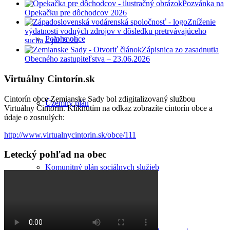
Pozvánka na
Opekačku pre dôchodcov 2026
Zníženie
výdatnosti vodných zdrojov v dôsledku pretrvávajúceho
Poloha obce
sucha – júl 2026
Zápisnica zo zasadnutia
Obecného zastupiteľstva – 23.06.2026
Virtuálny Cintorín.sk
Cintorín obce Zemianske Sady bol zdigitalizovaný službou
Územný plán
Virtuálny Cintorín. Kliknutím na odkaz zobrazíte cintorín obce a
údaje o zosnulých:
http://www.virtualnycintorin.sk/obce/111
Letecký pohľad na obec
Komunitný plán sociálnych služieb