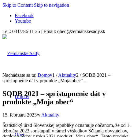
Skip to Content
Skip to navigation
Facebook
Youtube
Tel.: 031/786 11 25 | Email: obec@zemianskesady.sk
Nachádzate sa tu:
Domov
1
/
Aktuality
2
/
SODB 2021 –
sprístupnenie dát v produkte „Moja obec“...
SODB 2021 – sprístupnenie dát v
Domov
produkte „Moja obec“
15. februára 2023
/
v
Aktuality
Štatistický úrad Slovenskej republiky oznamuje občanom, že od 1.
februára 2023 sprístupnil v rámci výsledkov Sčítania obyvateľov,
Obec
domov a bytov z roku 2021 produkt „Moja obec“. Tento produkt