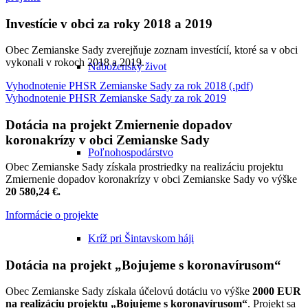
Investície v obci za roky 2018 a 2019
Obec Zemianske Sady zverejňuje zoznam investícií, ktoré sa v obci
vykonali v rokoch 2018 a 2019.
Náboženský život
Vyhodnotenie PHSR Zemianske Sady za rok 2018 (.pdf)
Vyhodnotenie PHSR Zemianske Sady za rok 2019
Dotácia na projekt Zmiernenie dopadov
koronakrízy v obci Zemianske Sady
Poľnohospodárstvo
Obec Zemianske Sady získala prostriedky na realizáciu projektu
Zmiernenie dopadov koronakrízy v obci Zemianske Sady vo výške
20 580,24 €.
Informácie o projekte
Kríž pri Šintavskom háji
Dotácia na projekt „Bojujeme s koronavírusom“
Obec Zemianske Sady získala účelovú dotáciu vo výške
2000 EUR
na realizáciu projektu „Bojujeme s koronavírusom“
. Projekt sa