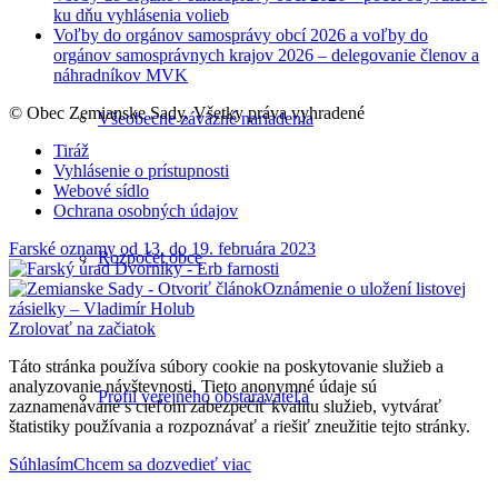
ku dňu vyhlásenia volieb
Voľby do orgánov samosprávy obcí 2026 a voľby do
orgánov samosprávnych krajov 2026 – delegovanie členov a
náhradníkov MVK
© Obec Zemianske Sady, Všetky práva vyhradené
Všeobecne záväzné nariadenia
Tiráž
Vyhlásenie o prístupnosti
Webové sídlo
Ochrana osobných údajov
Farské oznamy od 13. do 19. februára 2023
Rozpočet obce
Oznámenie o uložení listovej
zásielky – Vladimír Holub
Zrolovať na začiatok
Táto stránka používa súbory cookie na poskytovanie služieb a
analyzovanie návštevnosti. Tieto anonymné údaje sú
Profil verejného obstarávateľa
zaznamenávané s cieľom zabezpečiť kvalitu služieb, vytvárať
štatistiky používania a rozpoznávať a riešiť zneužitie tejto stránky.
Súhlasím
Chcem sa dozvedieť viac