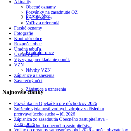
Aktuality
Obecné oznamy
Pozvánky na zasadnutie OZ
Starosta obce
Rýchle správy
Voľby a referendá
Farské oznamy
Fotografie
Kontrolór obce
Rozpočet obce
Úradná tabuľa
Kontrolór obce
Územný plán
Výzvy na predkladanie ponúk
VZN
Návrhy VZN
Zápisnice a uznesenia
Záverečný účet
Zápisnice a uznesenia
Najnovšie články
Pozvánka na Opekačku pre dôchodcov 2026
Zníženie výdatnosti vodných zdrojov v dôsledku
pretrvávajúceho sucha – júl 2026
Zápisnica zo zasadnutia Obecného zastupiteľstva –
23.06.2026
Zasadnutia obecného zastupiteľstva
Voľby do orgánov samosprávy obcí 2026 – počet obyvateľov