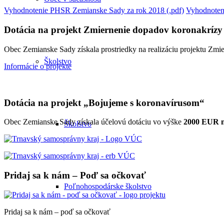
Vyhodnotenie PHSR Zemianske Sady za rok 2018 (.pdf)
Vyhodnoten
Dotácia na projekt Zmiernenie dopadov koronakrízy
Obec Zemianske Sady získala prostriedky na realizáciu projektu Zm
Školstvo
Informácie o projekte
Dotácia na projekt „Bojujeme s koronavírusom“
Obec Zemianske Sady získala účelovú dotáciu vo výške
2000 EUR na
Školstvo
Pridaj sa k nám – Poď sa očkovať
Poľnohospodárske školstvo
Pridaj sa k nám – poď sa očkovať