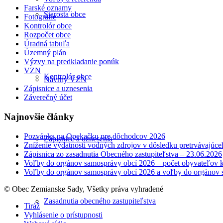
Farské oznamy
Starosta obce
Fotografie
Kontrolór obce
Rozpočet obce
Úradná tabuľa
Územný plán
Výzvy na predkladanie ponúk
VZN
Kontrolór obce
Návrhy VZN
Zápisnice a uznesenia
Záverečný účet
Najnovšie články
Pozvánka na Opekačku pre dôchodcov 2026
Zápisnice a uznesenia
Zníženie výdatnosti vodných zdrojov v dôsledku pretrvávajúce
Zápisnica zo zasadnutia Obecného zastupiteľstva – 23.06.2026
Voľby do orgánov samosprávy obcí 2026 – počet obyvateľov k
Voľby do orgánov samosprávy obcí 2026 a voľby do orgánov 
© Obec Zemianske Sady, Všetky práva vyhradené
Zasadnutia obecného zastupiteľstva
Tiráž
Vyhlásenie o prístupnosti