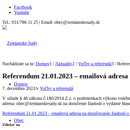
Facebook
Youtube
Tel.: 031/786 11 25 | Email: obec@zemianskesady.sk
Nachádzate sa tu:
Domov
1
/
Aktuality
2
/
Voľby a referendá
3
/
Refere
Referendum 21.01.2023 – emailová adresa 
Domov
7. decembra 2022
/
v
Voľby a referendá
V súlade § 46 zákona č.180/2014 Z.z. o podmienkach výkonu volebn
adresa: obec@zemianskesady.sk na doručenie žiadostí o vydanie hlas
Referendum 21.01.2023 – emailová adresa na doručovanie žiadostí o
Obec
Zdielať na