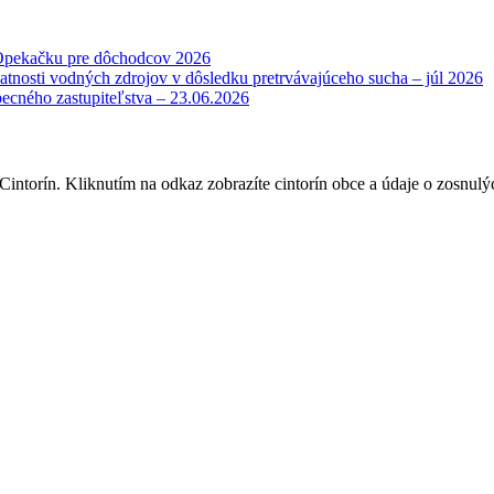
Opekačku pre dôchodcov 2026
atnosti vodných zdrojov v dôsledku pretrvávajúceho sucha – júl 2026
becného zastupiteľstva – 23.06.2026
intorín. Kliknutím na odkaz zobrazíte cintorín obce a údaje o zosnulý