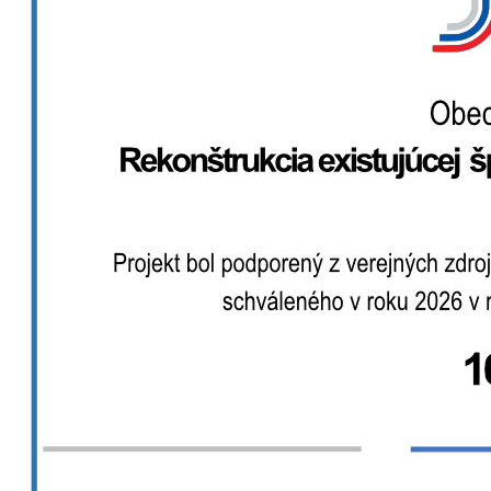
Z dávnej minulosti
História po roku 1945
Kultúra obce
Šport