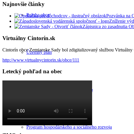
Najnovšie články
Poloha obce
Pozvánka na 
Zníženie výd
Zápisnica zo zasadnutia O
Virtuálny Cintorín.sk
Cintorín obce Zemianske Sady bol zdigitalizovaný službou Virtuálny C
Územný plán
http://www.virtualnycintorin.sk/obce/111
Letecký pohľad na obec
Komunitný plán sociálnych služieb
Program hospodárskeho a sociálneho rozvoja