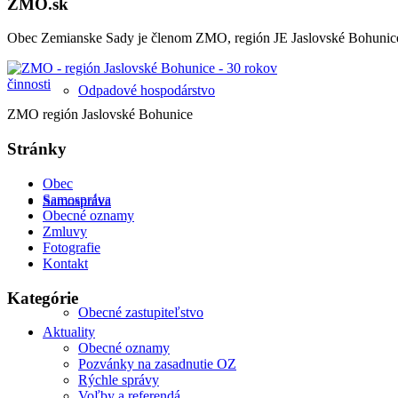
ZMO.sk
Obec Zemianske Sady je členom ZMO, región JE Jaslovské Bohunic
Odpadové hospodárstvo
ZMO región Jaslovské Bohunice
Stránky
Obec
Samospráva
Samospráva
Obecné oznamy
Zmluvy
Fotografie
Kontakt
Kategórie
Obecné zastupiteľstvo
Aktuality
Obecné oznamy
Pozvánky na zasadnutie OZ
Rýchle správy
Voľby a referendá