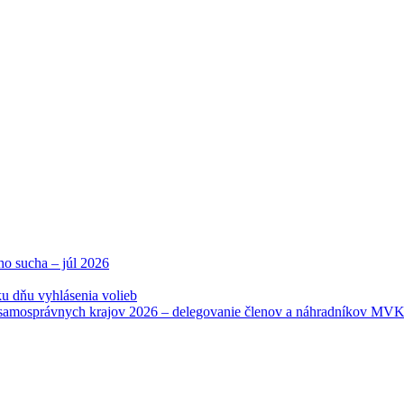
ho sucha – júl 2026
u dňu vyhlásenia volieb
samosprávnych krajov 2026 – delegovanie členov a náhradníkov MV