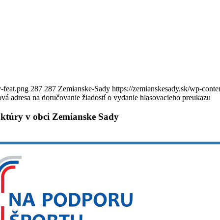
-feat.png
287
287
Zemianske-Sady
https://zemianskesady.sk/wp-cont
á adresa na doručovanie žiadostí o vydanie hlasovacieho preukazu
ruktúry v obci Zemianske Sady