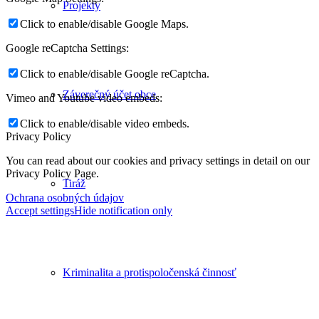
Projekty
Click to enable/disable Google Maps.
Google reCaptcha Settings:
Click to enable/disable Google reCaptcha.
Záverečný účet obce
Vimeo and Youtube video embeds:
Click to enable/disable video embeds.
Privacy Policy
You can read about our cookies and privacy settings in detail on our
Privacy Policy Page.
Tiráž
Ochrana osobných údajov
Accept settings
Hide notification only
Kriminalita a protispoločenská činnosť