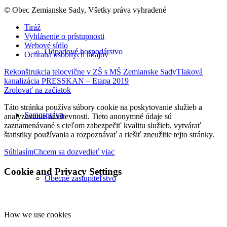
© Obec Zemianske Sady, Všetky práva vyhradené
Tiráž
Vyhlásenie o prístupnosti
Webové sídlo
Odpadové hospodárstvo
Ochrana osobných údajov
Rekonštrukcia telocvične v ZŠ s MŠ Zemianske Sady
Tlaková
kanalizácia PRESSKAN – Etapa 2019
Zrolovať na začiatok
Táto stránka používa súbory cookie na poskytovanie služieb a
Samospráva
analyzovanie návštevnosti. Tieto anonymné údaje sú
zaznamenávané s cieľom zabezpečiť kvalitu služieb, vytvárať
štatistiky používania a rozpoznávať a riešiť zneužitie tejto stránky.
Súhlasím
Chcem sa dozvedieť viac
Cookie and Privacy Settings
Obecné zastupiteľstvo
How we use cookies