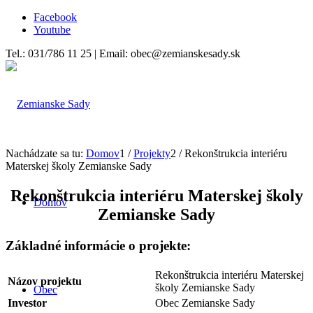
Facebook
Youtube
Tel.: 031/786 11 25 | Email: obec@zemianskesady.sk
Nachádzate sa tu:
Domov
1
/
Projekty
2
/
Rekonštrukcia interiéru
Materskej školy Zemianske Sady
Rekonštrukcia interiéru Materskej školy
Domov
Zemianske Sady
Základné informácie o projekte:
Rekonštrukcia interiéru Materskej
Názov projektu
školy Zemianske Sady
Obec
Investor
Obec Zemianske Sady