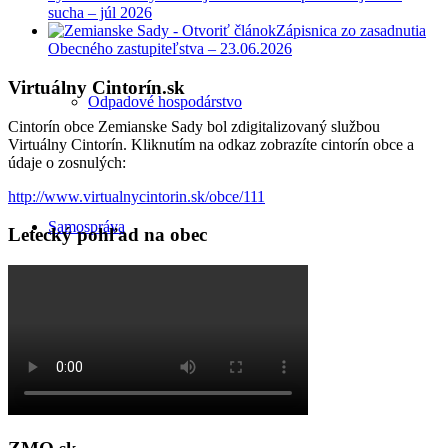
sucha – júl 2026
Zápisnica zo zasadnutia
Obecného zastupiteľstva – 23.06.2026
Virtuálny Cintorín.sk
Odpadové hospodárstvo
Cintorín obce Zemianske Sady bol zdigitalizovaný službou
Virtuálny Cintorín. Kliknutím na odkaz zobrazíte cintorín obce a
údaje o zosnulých:
http://www.virtualnycintorin.sk/obce/111
Samospráva
Letecký pohľad na obec
Obecné zastupiteľstvo