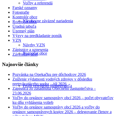
Voľby a referendá
Farské oznamy
Fotografie
Kontrolór obce
Všeobecne záväzné nariadenia
Rozpočet obce
Úradná tabuľa
Územný plán
Výzvy na predkladanie ponúk
VZN
Návrhy VZN
Zápisnice a uznesenia
Rozpočet obce
Záverečný účet
Najnovšie články
Pozvánka na Opekačku pre dôchodcov 2026
Zníženie výdatnosti vodných zdrojov v dôsledku
pretrvávajúceho sucha – júl 2026
Profil verejného obstarávateľa
Zápisnica zo zasadnutia Obecného zastupiteľstva –
23.06.2026
Voľby do orgánov samosprávy obcí 2026 – počet obyvateľov
ku dňu vyhlásenia volieb
Voľby do orgánov samosprávy obcí 2026 a voľby do
orgánov samosprávnych krajov 2026 – delegovanie členov a