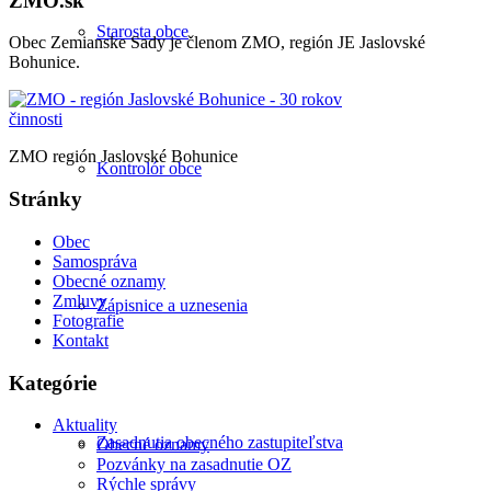
ZMO.sk
Starosta obce
Obec Zemianske Sady je členom ZMO, región JE Jaslovské
Bohunice.
ZMO región Jaslovské Bohunice
Kontrolór obce
Stránky
Obec
Samospráva
Obecné oznamy
Zmluvy
Zápisnice a uznesenia
Fotografie
Kontakt
Kategórie
Aktuality
Zasadnutia obecného zastupiteľstva
Obecné oznamy
Pozvánky na zasadnutie OZ
Rýchle správy