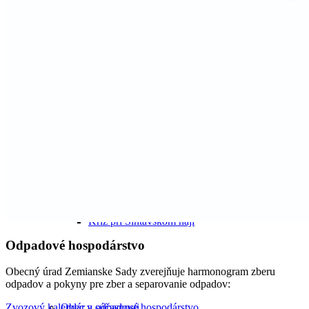
Náboženský život
Poľnohospodárstvo
Kríž pri Šintavskom háji
Odpadové hospodárstvo
Obecný úrad Zemianske Sady zverejňuje harmonogram zberu
odpadov a pokyny pre zber a separovanie odpadov:
Obec v súčasnosti
Zvozový kalendár a odpadové hospodárstvo