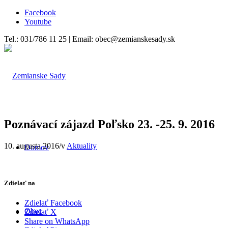
Facebook
Youtube
Tel.: 031/786 11 25 | Email: obec@zemianskesady.sk
Poznávací zájazd Poľsko 23. -25. 9. 2016
10. augusta 2016
/
v
Aktuality
Domov
Zdielať na
Zdielať Facebook
Obec
Zdielať X
Share on WhatsApp