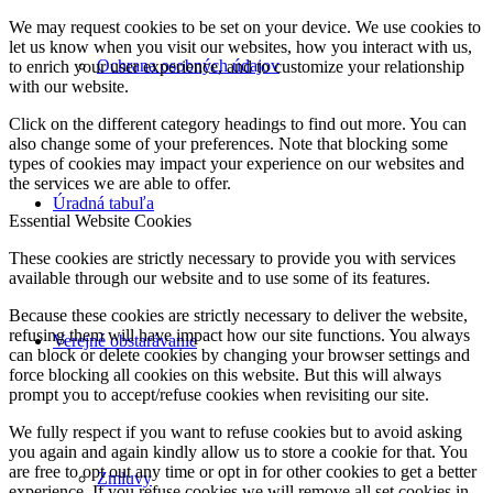
We may request cookies to be set on your device. We use cookies to
let us know when you visit our websites, how you interact with us,
Ochrana osobných údajov
to enrich your user experience, and to customize your relationship
with our website.
Click on the different category headings to find out more. You can
also change some of your preferences. Note that blocking some
types of cookies may impact your experience on our websites and
the services we are able to offer.
Úradná tabuľa
Essential Website Cookies
These cookies are strictly necessary to provide you with services
available through our website and to use some of its features.
Because these cookies are strictly necessary to deliver the website,
refusing them will have impact how our site functions. You always
Verejné obstarávanie
can block or delete cookies by changing your browser settings and
force blocking all cookies on this website. But this will always
prompt you to accept/refuse cookies when revisiting our site.
We fully respect if you want to refuse cookies but to avoid asking
you again and again kindly allow us to store a cookie for that. You
are free to opt out any time or opt in for other cookies to get a better
Zmluvy
experience. If you refuse cookies we will remove all set cookies in