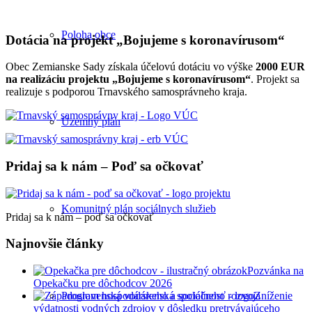
Poloha obce
Dotácia na projekt „Bojujeme s koronavírusom“
Obec Zemianske Sady získala účelovú dotáciu vo výške
2000 EUR
na realizáciu projektu „Bojujeme s koronavírusom“
. Projekt sa
realizuje s podporou Trnavského samosprávneho kraja.
Územný plán
Pridaj sa k nám – Poď sa očkovať
Komunitný plán sociálnych služieb
Pridaj sa k nám – poď sa očkovať
Najnovšie články
Pozvánka na
Opekačku pre dôchodcov 2026
Program hospodárskeho a sociálneho rozvoja
Zníženie
výdatnosti vodných zdrojov v dôsledku pretrvávajúceho