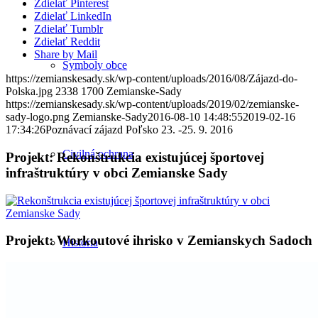
Zdielať Pinterest
Zdielať LinkedIn
Zdielať Tumblr
Zdielať Reddit
Share by Mail
Symboly obce
https://zemianskesady.sk/wp-content/uploads/2016/08/Zájazd-do-
Polska.jpg
2338
1700
Zemianske-Sady
https://zemianskesady.sk/wp-content/uploads/2019/02/zemianske-
sady-logo.png
Zemianske-Sady
2016-08-10 14:48:55
2019-02-16
17:34:26
Poznávací zájazd Poľsko 23. -25. 9. 2016
Civilná ochrana
Projekt: Rekonštrukcia existujúcej športovej
infraštruktúry v obci Zemianske Sady
Projekt: Workoutové ihrisko v Zemianskych Sadoch
História