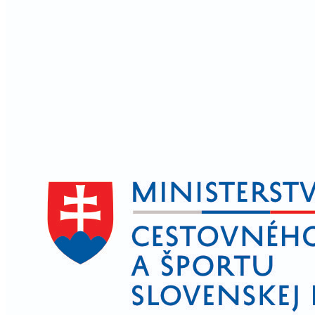
Z dávnej minulosti
História po roku 1945
Kultúra obce
Šport