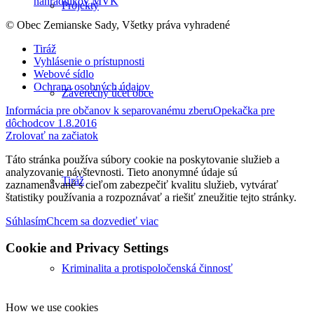
náhradníkov MVK
Projekty
© Obec Zemianske Sady, Všetky práva vyhradené
Tiráž
Vyhlásenie o prístupnosti
Webové sídlo
Ochrana osobných údajov
Záverečný účet obce
Informácia pre občanov k separovanému zberu
Opekačka pre
dôchodcov 1.8.2016
Zrolovať na začiatok
Táto stránka používa súbory cookie na poskytovanie služieb a
analyzovanie návštevnosti. Tieto anonymné údaje sú
Tiráž
zaznamenávané s cieľom zabezpečiť kvalitu služieb, vytvárať
štatistiky používania a rozpoznávať a riešiť zneužitie tejto stránky.
Súhlasím
Chcem sa dozvedieť viac
Cookie and Privacy Settings
Kriminalita a protispoločenská činnosť
How we use cookies