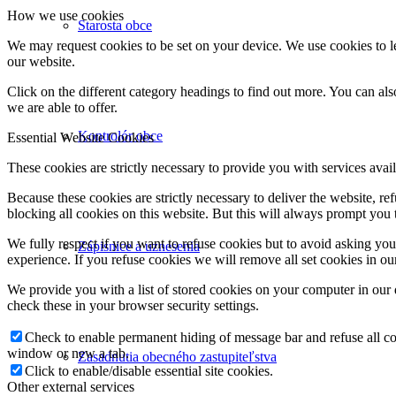
How we use cookies
Starosta obce
We may request cookies to be set on your device. We use cookies to le
our website.
Click on the different category headings to find out more. You can a
we are able to offer.
Kontrolór obce
Essential Website Cookies
These cookies are strictly necessary to provide you with services avail
Because these cookies are strictly necessary to deliver the website, 
blocking all cookies on this website. But this will always prompt you t
We fully respect if you want to refuse cookies but to avoid asking you a
Zápisnice a uznesenia
experience. If you refuse cookies we will remove all set cookies in o
We provide you with a list of stored cookies on your computer in ou
check these in your browser security settings.
Check to enable permanent hiding of message bar and refuse all co
window or new a tab.
Zasadnutia obecného zastupiteľstva
Click to enable/disable essential site cookies.
Other external services