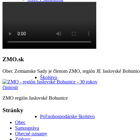
Školstvo
ZMO.sk
Obec Zemianske Sady je členom ZMO, región JE Jaslovské Bohunic
Školstvo
ZMO región Jaslovské Bohunice
Stránky
Poľnohospodárske školstvo
Obec
Samospráva
Obecné oznamy
Zmluvy