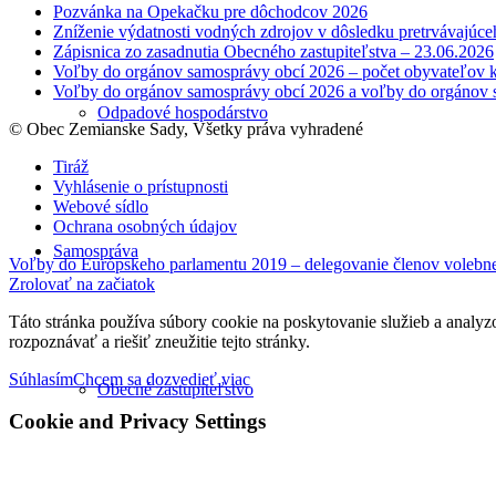
Pozvánka na Opekačku pre dôchodcov 2026
Zníženie výdatnosti vodných zdrojov v dôsledku pretrvávajúce
Zápisnica zo zasadnutia Obecného zastupiteľstva – 23.06.2026
Voľby do orgánov samosprávy obcí 2026 – počet obyvateľov k
Voľby do orgánov samosprávy obcí 2026 a voľby do orgánov 
Odpadové hospodárstvo
© Obec Zemianske Sady, Všetky práva vyhradené
Tiráž
Vyhlásenie o prístupnosti
Webové sídlo
Ochrana osobných údajov
Samospráva
Voľby do Európskeho parlamentu 2019 – delegovanie členov volebnej
Zrolovať na začiatok
Táto stránka používa súbory cookie na poskytovanie služieb a analyz
rozpoznávať a riešiť zneužitie tejto stránky.
Súhlasím
Chcem sa dozvedieť viac
Obecné zastupiteľstvo
Cookie and Privacy Settings