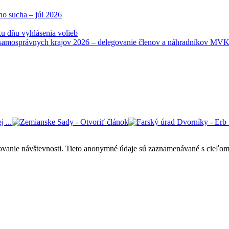
ho sucha – júl 2026
u dňu vyhlásenia volieb
samosprávnych krajov 2026 – delegovanie členov a náhradníkov MV
 ...
ovanie návštevnosti. Tieto anonymné údaje sú zaznamenávané s cieľom za