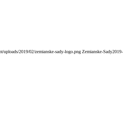
ent/uploads/2019/02/zemianske-sady-logo.png
Zemianske-Sady
2019-