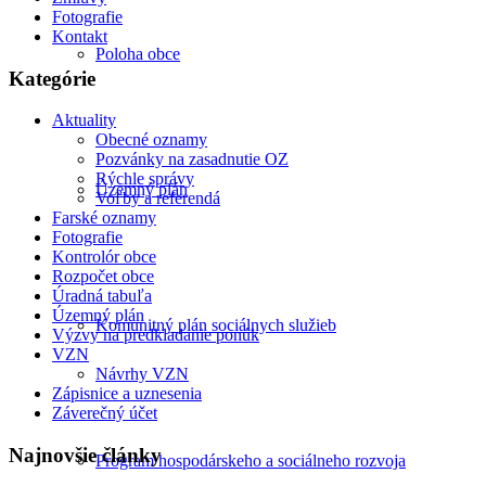
Fotografie
Kontakt
Poloha obce
Kategórie
Aktuality
Obecné oznamy
Pozvánky na zasadnutie OZ
Rýchle správy
Územný plán
Voľby a referendá
Farské oznamy
Fotografie
Kontrolór obce
Rozpočet obce
Úradná tabuľa
Územný plán
Komunitný plán sociálnych služieb
Výzvy na predkladanie ponúk
VZN
Návrhy VZN
Zápisnice a uznesenia
Záverečný účet
Najnovšie články
Program hospodárskeho a sociálneho rozvoja