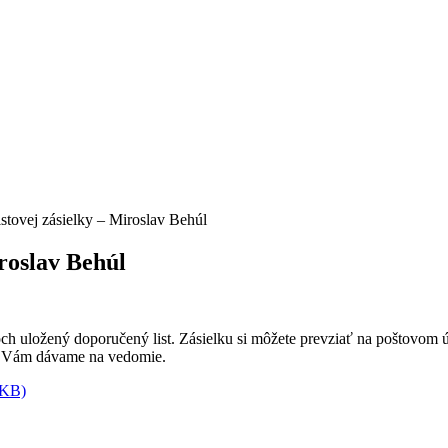
stovej zásielky – Miroslav Behúl
iroslav Behúl
uložený doporučený list. Zásielku si môžete prevziať na poštovom ú
né Vám dávame na vedomie.
 KB)