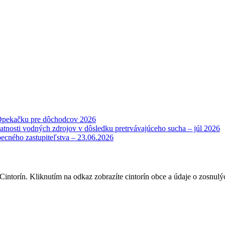
Opekačku pre dôchodcov 2026
atnosti vodných zdrojov v dôsledku pretrvávajúceho sucha – júl 2026
becného zastupiteľstva – 23.06.2026
intorín. Kliknutím na odkaz zobrazíte cintorín obce a údaje o zosnulý