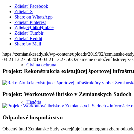
Zdielať Facebook
Zdielať X
Share on WhatsApp
Zdielať Pinterest
Symboly obce
Zdielať LinkedIn
Zdielať Tumblr
Zdielať Reddit
Share by Mail
https://zemianskesady.sk/wp-content/uploads/2019/02/zemianske-sady
03-21 13:27:50
2019-03-21 13:27:50
Oznámenie o uložení listovej zás
Civilná ochrana
Projekt: Rekonštrukcia existujúcej športovej infrašt
Projekt: Workoutové ihrisko v Zemianskych Sadoch
História
Odpadové hospodárstvo
Obecný úrad Zemianske Sady zverejňuje harmonogram zberu odpadov