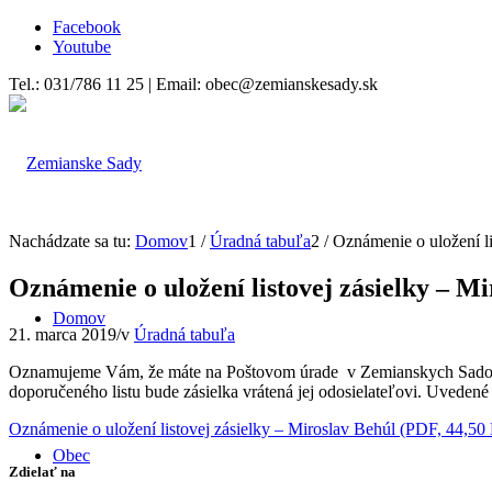
Facebook
Youtube
Tel.: 031/786 11 25 | Email: obec@zemianskesady.sk
Nachádzate sa tu:
Domov
1
/
Úradná tabuľa
2
/
Oznámenie o uložení li
Oznámenie o uložení listovej zásielky – M
Domov
21. marca 2019
/
v
Úradná tabuľa
Oznamujeme Vám, že máte na Poštovom úrade v Zemianskych Sadoch 
doporučeného listu bude zásielka vrátená jej odosielateľovi. Uvede
Oznámenie o uložení listovej zásielky – Miroslav Behúl (PDF, 44,50
Obec
Zdielať na