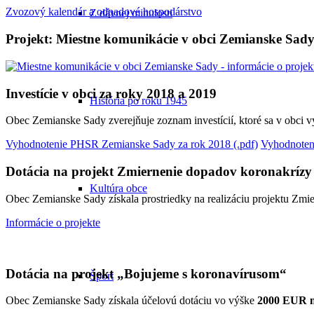
Zvozový kalendár a odpadové hospodárstvo
Z dávnej minulosti
Projekt: Miestne komunikácie v obci Zemianske Sad
Investície v obci za roky 2018 a 2019
História po roku 1945
Obec Zemianske Sady zverejňuje zoznam investícií, ktoré sa v obci 
Vyhodnotenie PHSR Zemianske Sady za rok 2018 (.pdf)
Vyhodnoten
Dotácia na projekt Zmiernenie dopadov koronakrízy
Kultúra obce
Obec Zemianske Sady získala prostriedky na realizáciu projektu Zm
Informácie o projekte
Dotácia na projekt „Bojujeme s koronavírusom“
Šport
Obec Zemianske Sady získala účelovú dotáciu vo výške
2000 EUR na