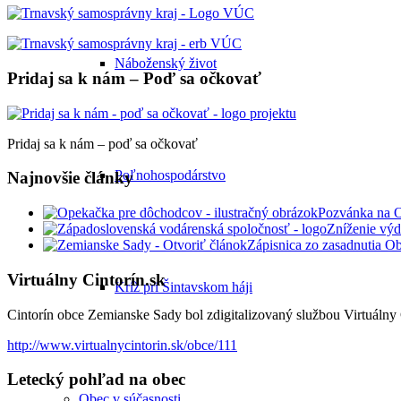
Náboženský život
Pridaj sa k nám – Poď sa očkovať
Pridaj sa k nám – poď sa očkovať
Poľnohospodárstvo
Najnovšie články
Pozvánka na 
Zníženie výd
Zápisnica zo zasadnutia O
Virtuálny Cintorín.sk
Kríž pri Šintavskom háji
Cintorín obce Zemianske Sady bol zdigitalizovaný službou Virtuálny C
http://www.virtualnycintorin.sk/obce/111
Letecký pohľad na obec
Obec v súčasnosti