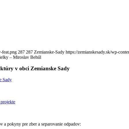
-feat.png
287
287
Zemianske-Sady
https://zemianskesady.sk/wp-cont
ielky – Miroslav Behúl
ruktúry v obci Zemianske Sady
 a pokyny pre zber a separovanie odpadov: