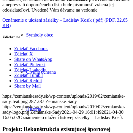
a neprevzatí doporučeného listu bude písomnosť vrátená jej
odosielateľovi. Uvedené Vám dávame na vedomie.
Oznámenie o uložení zásielky – Ladislav Kosík (.pdf) (PDF, 32,65
KB)
Symboly obce
Zdielať na
Zdielať Facebook
Zdielať X
Share on WhatsApp
Zdielať Pinterest
Zdielať LinkedIn
Civilná ochrana
Zdielať Tumblr
Zdielať Reddit
Share by Mail
https://zemianskesady.sk/wp-content/uploads/2019/02/zemianske-
sady-feat.png
287
287
Zemianske-Sady
https://zemianskesady.sk/wp-content/uploads/2019/02/zemianske-
História
sady-logo.png
Zemianske-Sady
2021-04-29 16:01:49
2021-04-30
16:05:02
Oznámenie o uložení listovej zásielky – Ladislav Kosík
Projekt: Rekonštrukcia existujúcej športovej