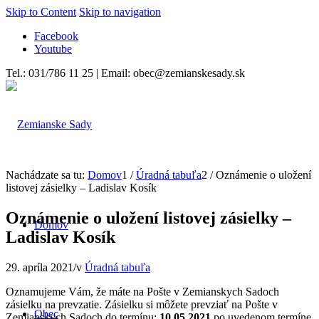
Skip to Content
Skip to navigation
Facebook
Youtube
Tel.: 031/786 11 25 | Email: obec@zemianskesady.sk
Nachádzate sa tu:
Domov
1
/
Úradná tabuľa
2
/
Oznámenie o uložení
listovej zásielky – Ladislav Kosík
Oznámenie o uložení listovej zásielky –
Domov
Ladislav Kosík
29. apríla 2021
/
v
Úradná tabuľa
Oznamujeme Vám, že máte na Pošte v Zemianskych Sadoch
zásielku na prevzatie. Zásielku si môžete prevziať na Pošte v
Obec
Zemianskych Sadoch do termínu:
10.05.2021
po uvedenom termíne