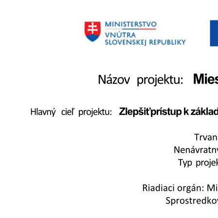
Náboženský život
Poľnohospodárstvo
Kríž pri Šintavskom háji