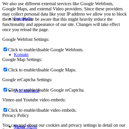
We also use different external services like Google Webfonts,
Google Maps, and external Video providers. Since these providers
may collect personal data like your IP address we allow you to block
Fotografie
them here. Please be aware that this might heavily reduce the
functionality and appearance of our site. Changes will take effect
once you reload the page.
Google Webfont Settings:
Click to enable/disable Google Webfonts.
Kontakt
Google Map Settings:
Click to enable/disable Google Maps.
Google reCaptcha Settings:
Click to enable/disable Google reCaptcha.
Vyhľadávanie
Vimeo and Youtube video embeds:
Click to enable/disable video embeds.
Privacy Policy
You can read about our cookies and privacy settings in detail on our
Menu
Menu