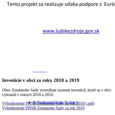
Obec v súčasnosti
Školstvo
Školstvo
Investície v obci za roky 2018 a 2019
Obec Zemianske Sady zverejňuje zoznam investícií, ktoré sa v obci
vykonali v rokoch 2018 a 2019.
Poľnohospodárske školstvo
Vyhodnotenie PHSR Zemianske Sady za rok 2018 (.pdf)
Vyhodnotenie PHSR Zemianske Sady za rok 2019