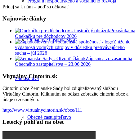
Program hospodárskeho a sociálneho rozvoja
Pridaj sa k nám – poď sa očkovať
Najnovšie články
Pozvánka na
Opekačku pre dôchodcov 2026
Odpadové hospodárstvo
Zníženie
výdatnosti vodných zdrojov v dôsledku pretrvávajúceho
sucha – júl 2026
Zápisnica zo zasadnutia
Obecného zastupiteľstva – 23.06.2026
Virtuálny Cintorín.sk
Samospráva
Cintorín obce Zemianske Sady bol zdigitalizovaný službou
Virtuálny Cintorín. Kliknutím na odkaz zobrazíte cintorín obce a
údaje o zosnulých:
http://www.virtualnycintorin.sk/obce/111
Obecné zastupiteľstvo
Letecký pohľad na obec