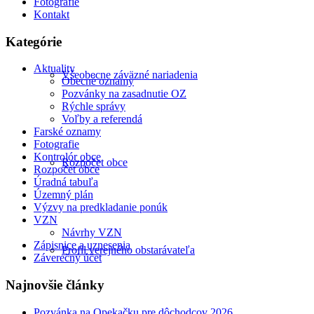
Fotografie
Kontakt
Kategórie
Aktuality
Všeobecne záväzné nariadenia
Obecné oznamy
Pozvánky na zasadnutie OZ
Rýchle správy
Voľby a referendá
Farské oznamy
Fotografie
Kontrolór obce
Rozpočet obce
Rozpočet obce
Úradná tabuľa
Územný plán
Výzvy na predkladanie ponúk
VZN
Návrhy VZN
Zápisnice a uznesenia
Profil verejného obstarávateľa
Záverečný účet
Najnovšie články
Pozvánka na Opekačku pre dôchodcov 2026