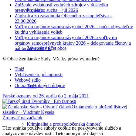
Zníženie výdatnosti vodných zdrojov v dôsledku
pretrvávajúceho sucha – júl 2026
Projekty
Zápisnica zo zasadnutia Obecného zastupiteľstva –
23.06.2026
Voľby do orgánov samosprávy obcí 2026 – počet obyvateľov
ku dňu vyhlásenia volieb
Voľby do orgánov samosprávy obcí 2026 a voľby do
orgánov samosprávnych krajov 2026 – delegovanie členov a
Záverečný účet obce
náhradníkov MVK
© Obec Zemianske Sady, Všetky práva vyhradené
Tiráž
Vyhlásenie o prístupnosti
Webové sídlo
Ochrana osobných údajov
Tiráž
Farské oznamy od 26. apríla do 2. mája 2021
Oznámenie o uložení listovej
zásielky – Vladimír Kysela
Zrolovať na začiatok
Kriminalita a protispoločenská činnosť
Táto stránka používa súbory cookie na poskytovanie služieb a
analyzovanie návštevnosti. Tieto anonymné údaje sú