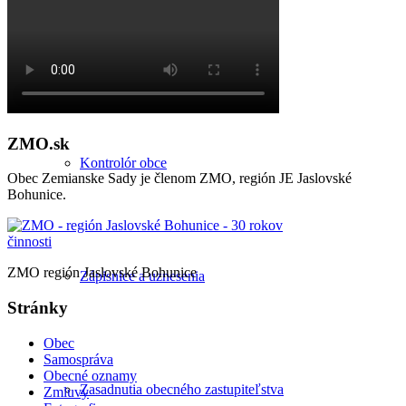
Starosta obce
ZMO.sk
Kontrolór obce
Obec Zemianske Sady je členom ZMO, región JE Jaslovské
Bohunice.
ZMO región Jaslovské Bohunice
Zápisnice a uznesenia
Stránky
Obec
Samospráva
Obecné oznamy
Zasadnutia obecného zastupiteľstva
Zmluvy