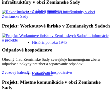
infraštruktúry v obci Zemianske Sady
Z dávnej minulosti
Projekt: Workoutové ihrisko v Zemianskych Sadoch
História po roku 1945
Odpadové hospodárstvo
Obecný úrad Zemianske Sady zverejňuje harmonogram zberu
odpadov a pokyny pre zber a separovanie odpadov:
Zvozový kalendár a odpadové hospodárstvo
Kultúra obce
Projekt: Miestne komunikácie v obci Zemianske
Sady
Šport