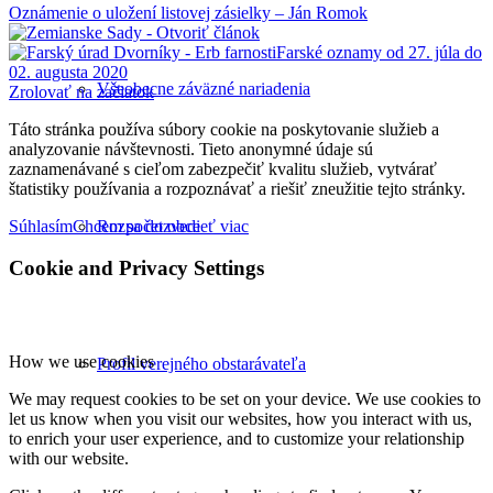
Oznámenie o uložení listovej zásielky – Ján Romok
Farské oznamy od 27. júla do
02. augusta 2020
Všeobecne záväzné nariadenia
Zrolovať na začiatok
Táto stránka používa súbory cookie na poskytovanie služieb a
analyzovanie návštevnosti. Tieto anonymné údaje sú
zaznamenávané s cieľom zabezpečiť kvalitu služieb, vytvárať
štatistiky používania a rozpoznávať a riešiť zneužitie tejto stránky.
Súhlasím
Chcem sa dozvedieť viac
Rozpočet obce
Cookie and Privacy Settings
How we use cookies
Profil verejného obstarávateľa
We may request cookies to be set on your device. We use cookies to
let us know when you visit our websites, how you interact with us,
to enrich your user experience, and to customize your relationship
with our website.