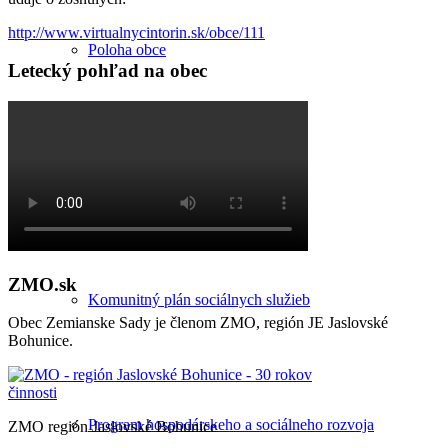
http://www.virtualnycintorin.sk/obce/111
Poloha obce
Letecký pohľad na obec
Územný plán
ZMO.sk
Komunitný plán sociálnych služieb
Obec Zemianske Sady je členom ZMO, región JE Jaslovské
Bohunice.
Program hospodárskeho a sociálneho rozvoja
ZMO región Jaslovské Bohunice