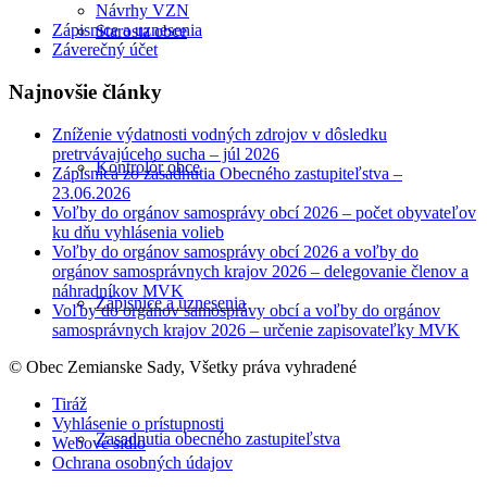
Návrhy VZN
Zápisnice a uznesenia
Starosta obce
Záverečný účet
Najnovšie články
Zníženie výdatnosti vodných zdrojov v dôsledku
pretrvávajúceho sucha – júl 2026
Kontrolór obce
Zápisnica zo zasadnutia Obecného zastupiteľstva –
23.06.2026
Voľby do orgánov samosprávy obcí 2026 – počet obyvateľov
ku dňu vyhlásenia volieb
Voľby do orgánov samosprávy obcí 2026 a voľby do
orgánov samosprávnych krajov 2026 – delegovanie členov a
náhradníkov MVK
Zápisnice a uznesenia
Voľby do orgánov samosprávy obcí a voľby do orgánov
samosprávnych krajov 2026 – určenie zapisovateľky MVK
© Obec Zemianske Sady, Všetky práva vyhradené
Tiráž
Vyhlásenie o prístupnosti
Zasadnutia obecného zastupiteľstva
Webové sídlo
Ochrana osobných údajov