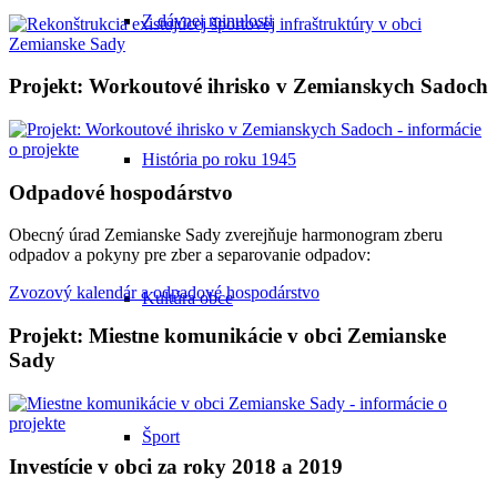
Z dávnej minulosti
Projekt: Workoutové ihrisko v Zemianskych Sadoch
História po roku 1945
Odpadové hospodárstvo
Obecný úrad Zemianske Sady zverejňuje harmonogram zberu
odpadov a pokyny pre zber a separovanie odpadov:
Zvozový kalendár a odpadové hospodárstvo
Kultúra obce
Projekt: Miestne komunikácie v obci Zemianske
Sady
Šport
Investície v obci za roky 2018 a 2019