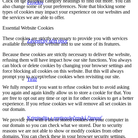
Click on the different category headings to find out more. You can
Projekty
also change some of your preferences. Note that blocking some
types of cookies may impact your experience on our websites and
the services we are able to offer.
Essential Website Cookies
These cookies are strictly necessary to provide you with services
Záverečný účet obce
available through our website and to use some of its features.
Because these cookies are strictly necessary to deliver the website,
refusing them will have impact how our site functions. You always
can block or delete cookies by changing your browser settings and
force blocking all cookies on this website. But this will always
prompt you to accept/refuse cookies when revisiting our site.
Tiráž
We fully respect if you want to refuse cookies but to avoid asking
you again and again kindly allow us to store a cookie for that. You
are free to opt out any time or opt in for other cookies to get a better
experience. If you refuse cookies we will remove all set cookies in
our domain.
Kriminalita a protispoločenská činnosť
We provide you with a list of stored cookies on your computer in
our domain so you can check what we stored. Due to security
reasons we are not able to show or modify cookies from other
domains. You can check these in your browser security settings.