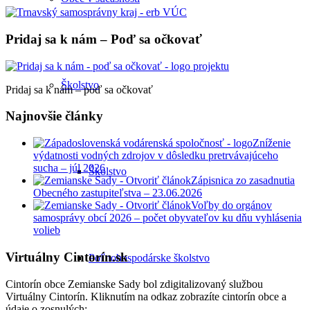
Pridaj sa k nám – Poď sa očkovať
Školstvo
Pridaj sa k nám – poď sa očkovať
Najnovšie články
Zníženie
výdatnosti vodných zdrojov v dôsledku pretrvávajúceho
sucha – júl 2026
Školstvo
Zápisnica zo zasadnutia
Obecného zastupiteľstva – 23.06.2026
Voľby do orgánov
samosprávy obcí 2026 – počet obyvateľov ku dňu vyhlásenia
volieb
Virtuálny Cintorín.sk
Poľnohospodárske školstvo
Cintorín obce Zemianske Sady bol zdigitalizovaný službou
Virtuálny Cintorín. Kliknutím na odkaz zobrazíte cintorín obce a
údaje o zosnulých: