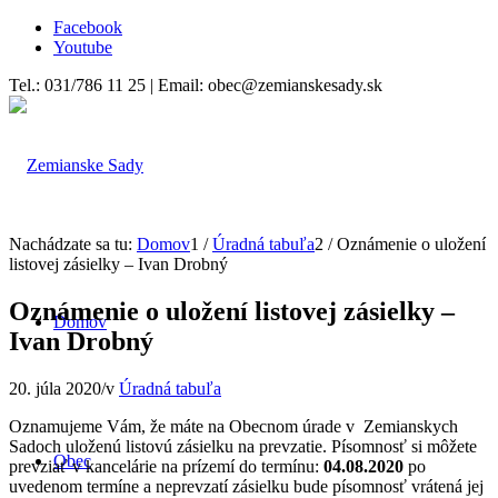
Facebook
Youtube
Tel.: 031/786 11 25 | Email: obec@zemianskesady.sk
Nachádzate sa tu:
Domov
1
/
Úradná tabuľa
2
/
Oznámenie o uložení
listovej zásielky – Ivan Drobný
Oznámenie o uložení listovej zásielky –
Domov
Ivan Drobný
20. júla 2020
/
v
Úradná tabuľa
Oznamujeme Vám, že máte na Obecnom úrade v Zemianskych
Sadoch uloženú listovú zásielku na prevzatie. Písomnosť si môžete
Obec
prevziať v kancelárie na prízemí do termínu:
04.08.2020
po
uvedenom termíne a neprevzatí zásielku bude písomnosť vrátená jej