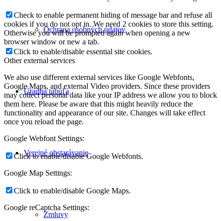
Check to enable permanent hiding of message bar and refuse all
cookies if you do not opt in. We need 2 cookies to store this setting.
Ochrana osobných údajov
Otherwise you will be prompted again when opening a new
browser window or new a tab.
Click to enable/disable essential site cookies.
Other external services
We also use different external services like Google Webfonts,
Google Maps, and external Video providers. Since these providers
Úradná tabuľa
may collect personal data like your IP address we allow you to block
them here. Please be aware that this might heavily reduce the
functionality and appearance of our site. Changes will take effect
once you reload the page.
Google Webfont Settings:
Verejné obstarávanie
Click to enable/disable Google Webfonts.
Google Map Settings:
Click to enable/disable Google Maps.
Google reCaptcha Settings:
Zmluvy