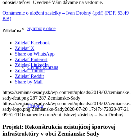
odosielateľovi. Uvedené Vám dávame na vedomie.
Oznámenie o uložení zasielky – Ivan Drobný (.pdf) (PDF, 53,49
KB)
Symboly obce
Zdielať na
Zdielať Facebook
Zdielať X
Share on WhatsApp
Zdielať Pinterest
Zdielať LinkedIn
Civilná ochrana
Zdielať Tumblr
Zdielať Reddit
Share by Mail
https://zemianskesady.sk/wp-content/uploads/2019/02/zemianske-
sady-feat.png
287
287
Zemianske-Sady
https://zemianskesady.sk/wp-content/uploads/2019/02/zemianske-
História
sady-logo.png
Zemianske-Sady
2020-07-20 17:47:47
2020-07-21
09:52:11
Oznámenie o uložení listovej zásielky – Ivan Drobný
Projekt: Rekonštrukcia existujúcej športovej
infraštruktúry v obci Zemianske Sady