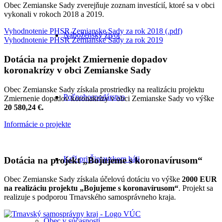
Obec Zemianske Sady zverejňuje zoznam investícií, ktoré sa v obci
vykonali v rokoch 2018 a 2019.
Vyhodnotenie PHSR Zemianske Sady za rok 2018 (.pdf)
Náboženský život
Vyhodnotenie PHSR Zemianske Sady za rok 2019
Dotácia na projekt Zmiernenie dopadov
koronakrízy v obci Zemianske Sady
Obec Zemianske Sady získala prostriedky na realizáciu projektu
Poľnohospodárstvo
Zmiernenie dopadov koronakrízy v obci Zemianske Sady vo výške
20 580,24 €.
Informácie o projekte
Kríž pri Šintavskom háji
Dotácia na projekt „Bojujeme s koronavírusom“
Obec Zemianske Sady získala účelovú dotáciu vo výške
2000 EUR
na realizáciu projektu „Bojujeme s koronavírusom“
. Projekt sa
realizuje s podporou Trnavského samosprávneho kraja.
Obec v súčasnosti