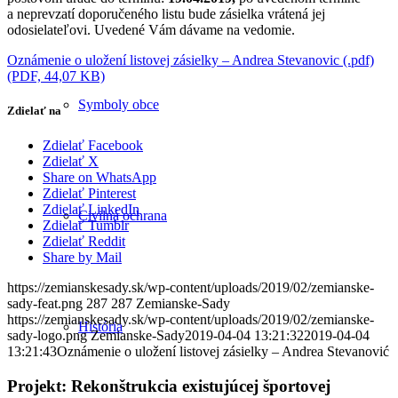
a neprevzatí doporučeného listu bude zásielka vrátená jej
odosielateľovi. Uvedené Vám dávame na vedomie.
Oznámenie o uložení listovej zásielky – Andrea Stevanovic (.pdf)
(PDF, 44,07 KB)
Symboly obce
Zdielať na
Zdielať Facebook
Zdielať X
Share on WhatsApp
Zdielať Pinterest
Zdielať LinkedIn
Civilná ochrana
Zdielať Tumblr
Zdielať Reddit
Share by Mail
https://zemianskesady.sk/wp-content/uploads/2019/02/zemianske-
sady-feat.png
287
287
Zemianske-Sady
https://zemianskesady.sk/wp-content/uploads/2019/02/zemianske-
História
sady-logo.png
Zemianske-Sady
2019-04-04 13:21:32
2019-04-04
13:21:43
Oznámenie o uložení listovej zásielky – Andrea Stevanović
Projekt: Rekonštrukcia existujúcej športovej