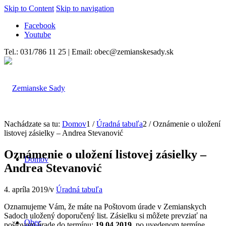
Skip to Content
Skip to navigation
Facebook
Youtube
Tel.: 031/786 11 25 | Email: obec@zemianskesady.sk
Nachádzate sa tu:
Domov
1
/
Úradná tabuľa
2
/
Oznámenie o uložení
listovej zásielky – Andrea Stevanović
Oznámenie o uložení listovej zásielky –
Domov
Andrea Stevanović
4. apríla 2019
/
v
Úradná tabuľa
Oznamujeme Vám, že máte na Poštovom úrade v Zemianskych
Sadoch uložený doporučený list. Zásielku si môžete prevziať na
Obec
poštovom úrade do termínu:
19.04.2019,
po uvedenom termíne