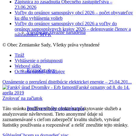
Zápisnica zo zasadnutia Obecného zastupiteľstva –
23.06.2026
Voľby do orgánov samosprávy obcí 2026 – počet obyvateľov
ku dňu vyhlásenia volieb
Voľby do orgánov samosprávy obcí 2026 a voľby do
orgánov samosprávnych krajov 2026 – delegovanie členov a
Všeobecne záväzné nariadenia
náhradníkov MVK
© Obec Zemianske Sady, Všetky práva vyhradené
Tiráž
Vyhlásenie o prístupnosti
Webové sídlo
Rozpočet obce
Ochrana osobných údajov
Oznámenie o prerušení distribúcie elektrickej energie – 25.04.201...
Farské oznamy od 8. do 14.
apríla 2019
Zrolovať na začiatok
Profil verejného obstarávateľa
Táto stránka používa súbory cookie na poskytovanie služieb a
analyzovanie návštevnosti. Tieto anonymné údaje sú
zaznamenávané s cieľom zabezpečiť kvalitu služieb, vytvárať
štatistiky používania a rozpoznávať a riešiť zneužitie tejto stránky.
Súhlasím
Chcem sa dozvedieť viac