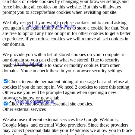
can block or delete cookies by changing your browser settings and
force blocking all cookies on this website. But this will always
prompt you to accept/refuse cookies when revisiting our site.
We fully respect if you want to refuse cookies but to avoid asking
Ochrana osobných údajov
you again and again kindly allow us to store a cookie for that. You
are free to opt out any time or opt in for other cookies to get a better
experience. If you refuse cookies we will remove all set cookies in
our domain.
We provide you with a list of stored cookies on your computer in
our domain so you can check what we stored. Due to security
Úradná tabuľa
reasons we are not able to show or modify cookies from other
domains. You can check these in your browser security settings.
Check to enable permanent hiding of message bar and refuse all
cookies if you do not opt in. We need 2 cookies to store this setting.
Otherwise you will be prompted again when opening a new
browser window or new a tab.
Verejné obstarávanie
Click to enable/disable essential site cookies.
Other external services
We also use different external services like Google Webfonts,
Google Maps, and external Video providers. Since these providers
may collect personal data like your IP address we allow you to block