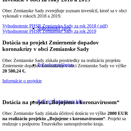
Obec Zemianske Sady zverejňuje zoznam investícií, ktoré sa v obci
vykonali v rokoch 2018 a 2019.
Vyhodnotenie PHSR Zemianske Sady za rok 2018 (.pdf)
Náboženský život
Vyhodnotenie PHSR Zemianske Sady za rok 2019
Dotácia na projekt Zmiernenie dopadov
koronakrízy v obci Zemianske Sady
Obec Zemianske Sady získala prostriedky na realizáciu projektu
Poľnohospodárstvo
Zmiernenie dopadov koronakrízy v obci Zemianske Sady vo výške
20 580,24 €.
Informácie o projekte
Kríž pri Šintavskom háji
Dotácia na projekt „Bojujeme s koronavírusom“
Obec Zemianske Sady získala účelovú dotáciu vo výške
2000 EUR
na realizáciu projektu „Bojujeme s koronavírusom“
. Projekt sa
realizuje s podporou Trnavského samosprávneho kraja.