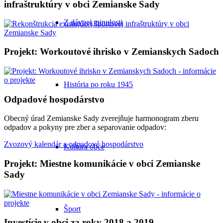
infraštruktúry v obci Zemianske Sady
Z dávnej minulosti
Projekt: Workoutové ihrisko v Zemianskych Sadoch
História po roku 1945
Odpadové hospodárstvo
Obecný úrad Zemianske Sady zverejňuje harmonogram zberu
odpadov a pokyny pre zber a separovanie odpadov:
Zvozový kalendár a odpadové hospodárstvo
Kultúra obce
Projekt: Miestne komunikácie v obci Zemianske
Sady
Šport
Investície v obci za roky 2018 a 2019