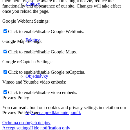
them here. Please be aware that this might heavily reduce the
Zmluvy
functionality and appearance of our site. Changes will take effect
once you reload the page.
Google Webfont Settings:
Click to enable/disable Google Webfonts.
Faktúry
Google Map Settings:
Click to enable/disable Google Maps.
Google reCaptcha Settings:
Click to enable/disable Google reCaptcha.
Objednávky
Vimeo and Youtube video embeds:
Click to enable/disable video embeds.
Privacy Policy
You can read about our cookies and privacy settings in detail on our
Výzvy na predkladanie ponúk
Privacy Policy Page.
Ochrana osobných údajov
Accept settings
Hide notification only