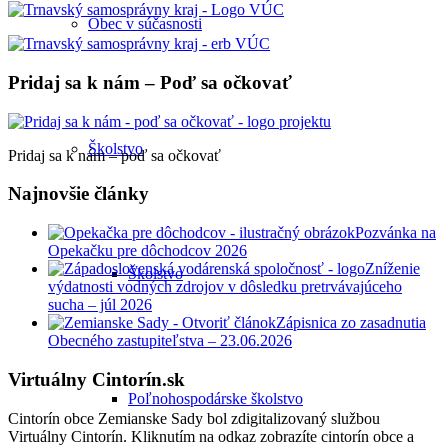
Obec v súčasnosti
Pridaj sa k nám – Poď sa očkovať
Školstvo
Pridaj sa k nám – poď sa očkovať
Najnovšie články
Pozvánka na
Opekačku pre dôchodcov 2026
Zníženie
Školstvo
výdatnosti vodných zdrojov v dôsledku pretrvávajúceho
sucha – júl 2026
Zápisnica zo zasadnutia
Obecného zastupiteľstva – 23.06.2026
Virtuálny Cintorín.sk
Poľnohospodárske školstvo
Cintorín obce Zemianske Sady bol zdigitalizovaný službou
Virtuálny Cintorín. Kliknutím na odkaz zobrazíte cintorín obce a