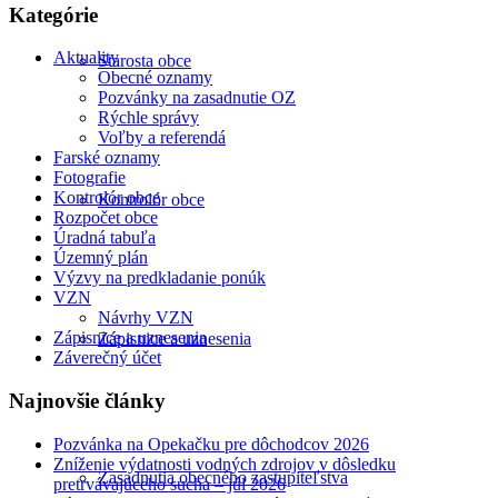
Kategórie
Aktuality
Starosta obce
Obecné oznamy
Pozvánky na zasadnutie OZ
Rýchle správy
Voľby a referendá
Farské oznamy
Fotografie
Kontrolór obce
Kontrolór obce
Rozpočet obce
Úradná tabuľa
Územný plán
Výzvy na predkladanie ponúk
VZN
Návrhy VZN
Zápisnice a uznesenia
Zápisnice a uznesenia
Záverečný účet
Najnovšie články
Pozvánka na Opekačku pre dôchodcov 2026
Zníženie výdatnosti vodných zdrojov v dôsledku
Zasadnutia obecného zastupiteľstva
pretrvávajúceho sucha – júl 2026