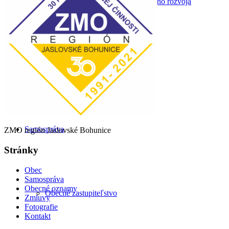
Program hospodárskeho a sociálneho rozvoja
Odpadové hospodárstvo
Samospráva
ZMO región Jaslovské Bohunice
Stránky
Obec
Samospráva
Obecné oznamy
Obecné zastupiteľstvo
Zmluvy
Fotografie
Kontakt