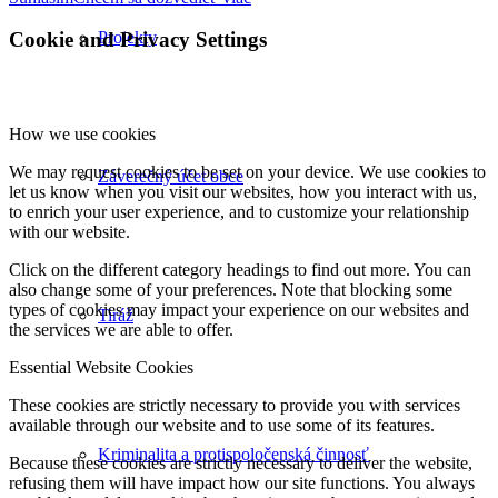
Projekty
Cookie and Privacy Settings
How we use cookies
We may request cookies to be set on your device. We use cookies to
Záverečný účet obce
let us know when you visit our websites, how you interact with us,
to enrich your user experience, and to customize your relationship
with our website.
Click on the different category headings to find out more. You can
also change some of your preferences. Note that blocking some
types of cookies may impact your experience on our websites and
Tiráž
the services we are able to offer.
Essential Website Cookies
These cookies are strictly necessary to provide you with services
available through our website and to use some of its features.
Kriminalita a protispoločenská činnosť
Because these cookies are strictly necessary to deliver the website,
refusing them will have impact how our site functions. You always