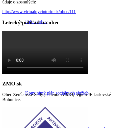
údaje o zosnulých:
http://www.virtualnycintorin.sk/obce/111
Poloha obce
Letecký pohľad na obec
Územný plán
ZMO.sk
Komunitný plán sociálnych služieb
Obec Zemianske Sady je členom ZMO, región JE Jaslovské
Bohunice.