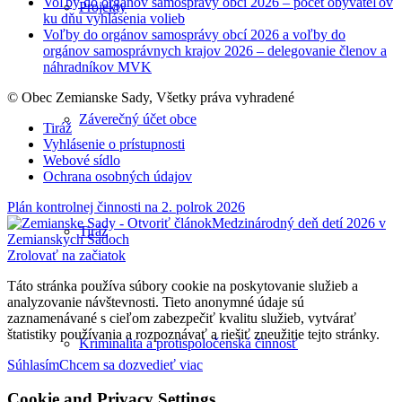
Voľby do orgánov samosprávy obcí 2026 – počet obyvateľov
Projekty
ku dňu vyhlásenia volieb
Voľby do orgánov samosprávy obcí 2026 a voľby do
orgánov samosprávnych krajov 2026 – delegovanie členov a
náhradníkov MVK
© Obec Zemianske Sady, Všetky práva vyhradené
Záverečný účet obce
Tiráž
Vyhlásenie o prístupnosti
Webové sídlo
Ochrana osobných údajov
Plán kontrolnej činnosti na 2. polrok 2026
Medzinárodný deň detí 2026 v
Tiráž
Zemianskych Sadoch
Zrolovať na začiatok
Táto stránka používa súbory cookie na poskytovanie služieb a
analyzovanie návštevnosti. Tieto anonymné údaje sú
zaznamenávané s cieľom zabezpečiť kvalitu služieb, vytvárať
štatistiky používania a rozpoznávať a riešiť zneužitie tejto stránky.
Kriminalita a protispoločenská činnosť
Súhlasím
Chcem sa dozvedieť viac
Cookie and Privacy Settings