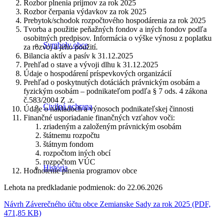
Rozbor plnenia príjmov za rok 2025
Rozbor čerpania výdavkov za rok 2025
Prebytok/schodok rozpočtového hospodárenia za rok 2025
Tvorba a použitie peňažných fondov a iných fondov podľa
osobitných predpisov. Informácia o výške výnosu z poplatku
Symboly obce
za rozvoj a jeho použití.
Bilancia aktív a pasív k 31.12.2025
Prehľad o stave a vývoji dlhu k 31.12.2025
Údaje o hospodárení príspevkových organizácií
Prehľad o poskytnutých dotáciách právnickým osobám a
fyzickým osobám – podnikateľom podľa § 7 ods. 4 zákona
č.583/2004 Z .z.
Civilná ochrana
Údaje o nákladoch a výnosoch podnikateľskej činnosti
Finančné usporiadanie finančných vzťahov voči:
zriadeným a založeným právnickým osobám
štátnemu rozpočtu
štátnym fondom
rozpočtom iných obcí
rozpočtom VÚC
História
Hodnotenie plnenia programov obce
Lehota na predkladanie podmienok: do 22.06.2026
Návrh Záverečného účtu obce Zemianske Sady za rok 2025 (PDF,
471,85 KB)