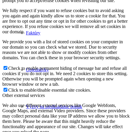
prompt you to accept/refuse cookies when revisiting our site.
We fully respect if you want to refuse cookies but to avoid asking
you again and again kindly allow us to store a cookie for that. You
are free to opt out any time or opt in for other cookies to get a better
experience. If you refuse cookies we will remove all set cookies in
our domain.
Faktúry
We provide you with a list of stored cookies on your computer in
our domain so you can check what we stored. Due to security
reasons we are not able to show or modify cookies from other
domains. You can check these in your browser security settings.
Check to enable permanent hiding of message bar and refuse all
Objednávky
cookies if you do not opt in. We need 2 cookies to store this setting.
Otherwise you will be prompted again when opening a new
browser window or new a tab.
Click to enable/disable essential site cookies.
Other external services
We also use different external services like Google Webfonts,
Výzvy na predkladanie ponúk
Google Maps, and external Video providers. Since these providers
may collect personal data like your IP address we allow you to block
them here. Please be aware that this might heavily reduce the
functionality and appearance of our site. Changes will take effect
once you reload the page.