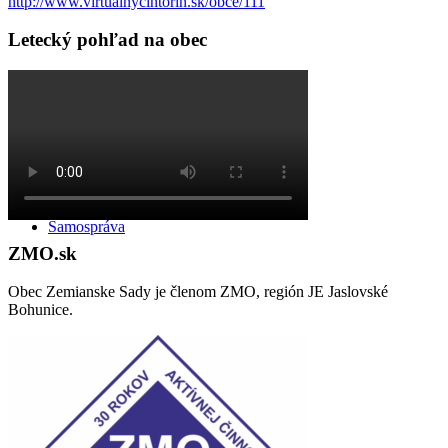
http://www.virtualnycintorin.sk/obce/111
Letecký pohľad na obec
Odpadové hospodárstvo
Samospráva
ZMO.sk
Obec Zemianske Sady je členom ZMO, región JE Jaslovské
Bohunice.
Obecné zastupiteľstvo