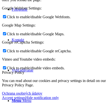
Google Webfont Settings:
Fotografie
Click to enable/disable Google Webfonts.
Google Map Settings:
Click to enable/disable Google Maps.
Kontakt
Google reCaptcha Settings:
Click to enable/disable Google reCaptcha.
Vimeo and Youtube video embeds:
Click to enable/disable video embeds.
Vyhľadávanie
Privacy Policy
You can read about our cookies and privacy settings in detail on our
Privacy Policy Page.
Ochrana osobných údajov
Accept settings
Hide notification only
Menu
Menu