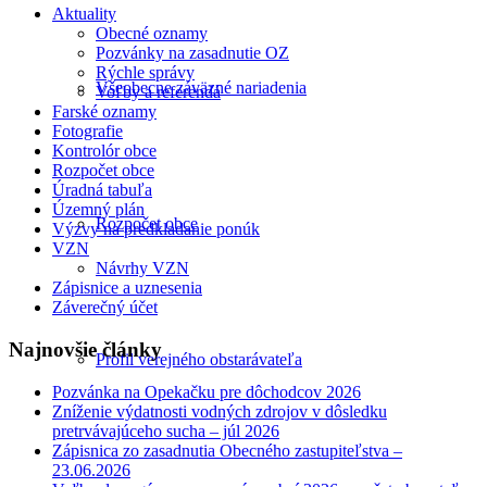
Aktuality
Obecné oznamy
Pozvánky na zasadnutie OZ
Rýchle správy
Všeobecne záväzné nariadenia
Voľby a referendá
Farské oznamy
Fotografie
Kontrolór obce
Rozpočet obce
Úradná tabuľa
Územný plán
Rozpočet obce
Výzvy na predkladanie ponúk
VZN
Návrhy VZN
Zápisnice a uznesenia
Záverečný účet
Najnovšie články
Profil verejného obstarávateľa
Pozvánka na Opekačku pre dôchodcov 2026
Zníženie výdatnosti vodných zdrojov v dôsledku
pretrvávajúceho sucha – júl 2026
Zápisnica zo zasadnutia Obecného zastupiteľstva –
23.06.2026