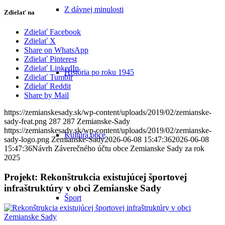
Z dávnej minulosti
Zdielať na
Zdielať Facebook
Zdielať X
Share on WhatsApp
Zdielať Pinterest
Zdielať LinkedIn
História po roku 1945
Zdielať Tumblr
Zdielať Reddit
Share by Mail
https://zemianskesady.sk/wp-content/uploads/2019/02/zemianske-
sady-feat.png
287
287
Zemianske-Sady
https://zemianskesady.sk/wp-content/uploads/2019/02/zemianske-
Kultúra obce
sady-logo.png
Zemianske-Sady
2026-06-08 15:47:36
2026-06-08
15:47:36
Návrh Záverečného účtu obce Zemianske Sady za rok
2025
Projekt: Rekonštrukcia existujúcej športovej
infraštruktúry v obci Zemianske Sady
Šport