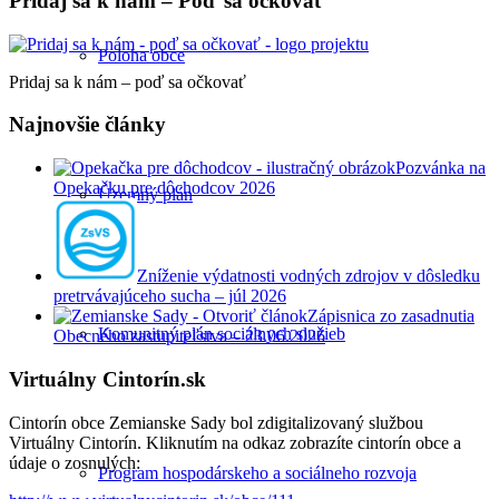
Pridaj sa k nám – Poď sa očkovať
Poloha obce
Pridaj sa k nám – poď sa očkovať
Najnovšie články
Pozvánka na
Opekačku pre dôchodcov 2026
Územný plán
Zníženie výdatnosti vodných zdrojov v dôsledku
pretrvávajúceho sucha – júl 2026
Zápisnica zo zasadnutia
Komunitný plán sociálnych služieb
Obecného zastupiteľstva – 23.06.2026
Virtuálny Cintorín.sk
Cintorín obce Zemianske Sady bol zdigitalizovaný službou
Virtuálny Cintorín. Kliknutím na odkaz zobrazíte cintorín obce a
údaje o zosnulých:
Program hospodárskeho a sociálneho rozvoja