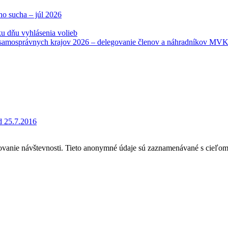
ho sucha – júl 2026
u dňu vyhlásenia volieb
samosprávnych krajov 2026 – delegovanie členov a náhradníkov MV
d 25.7.2016
ovanie návštevnosti. Tieto anonymné údaje sú zaznamenávané s cieľom za