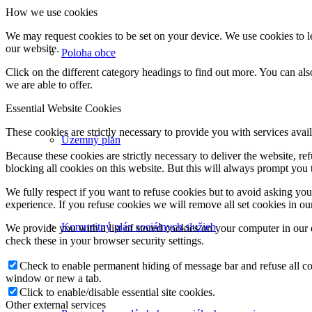
How we use cookies
We may request cookies to be set on your device. We use cookies to le
our website.
Poloha obce
Click on the different category headings to find out more. You can a
we are able to offer.
Essential Website Cookies
These cookies are strictly necessary to provide you with services avail
Územný plán
Because these cookies are strictly necessary to deliver the website, 
blocking all cookies on this website. But this will always prompt you t
We fully respect if you want to refuse cookies but to avoid asking you a
experience. If you refuse cookies we will remove all set cookies in o
Komunitný plán sociálnych služieb
We provide you with a list of stored cookies on your computer in ou
check these in your browser security settings.
Check to enable permanent hiding of message bar and refuse all co
window or new a tab.
Click to enable/disable essential site cookies.
Other external services