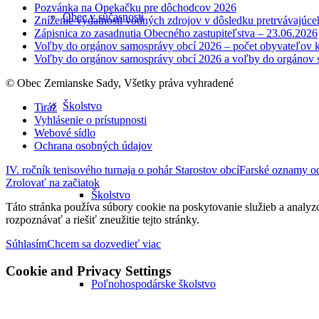
Pozvánka na Opekačku pre dôchodcov 2026
Obec v súčasnosti
Zníženie výdatnosti vodných zdrojov v dôsledku pretrvávajúce
Zápisnica zo zasadnutia Obecného zastupiteľstva – 23.06.2026
Voľby do orgánov samosprávy obcí 2026 – počet obyvateľov k
Voľby do orgánov samosprávy obcí 2026 a voľby do orgánov 
© Obec Zemianske Sady, Všetky práva vyhradené
Školstvo
Tiráž
Vyhlásenie o prístupnosti
Webové sídlo
Ochrana osobných údajov
IV. ročník tenisového turnaja o pohár Starostov obcí
Farské oznamy o
Zrolovať na začiatok
Školstvo
Táto stránka používa súbory cookie na poskytovanie služieb a analyz
rozpoznávať a riešiť zneužitie tejto stránky.
Súhlasím
Chcem sa dozvedieť viac
Cookie and Privacy Settings
Poľnohospodárske školstvo