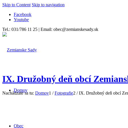
Skip to Content
Skip to navigation
Facebook
Youtube
Tel.: 031/786 11 25 | Email: obec@zemianskesady.sk
IX. Družobný deň obcí Zemiansk
Domov
Nachádzate sa tu:
Domov
1
/
Fotografie
2
/
IX. Družobný deň obcí Zem
Obec