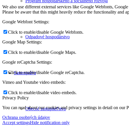
Program hospodárskeho a sociálneho rozvoja
We also use different external services like Google Webfonts, Google
Please be aware that this might heavily reduce the functionality and a
Google Webfont Settings:
Click to enable/disable Google Webfonts.
Odpadové hospodárstvo
Google Map Settings:
Click to enable/disable Google Maps.
Google reCaptcha Settings:
Click to enable/disable Google reCaptcha.
Samospráva
Vimeo and Youtube video embeds:
Click to enable/disable video embeds.
Privacy Policy
You can read about our cookies and privacy settings in detail on our 
Obecné zastupiteľstvo
Ochrana osobných údajov
Accept settings
Hide notification only