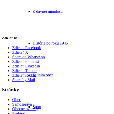
Z dávnej minulosti
Zdielať na
História po roku 1945
Zdielať Facebook
Zdielať X
Share on WhatsApp
Zdielať Pinterest
Zdielať LinkedIn
Zdielať Tumblr
Kultúra obce
Zdielať Reddit
Share by Mail
Stránky
Obec
Samospráva
Šport
Obecné oznamy
Zmluvy