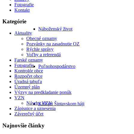
Fotografie
Kontakt
Kategórie
Náboženský život
Aktuality
Obecné oznamy
Pozvánky na zasadnutie OZ
Rýchle správy
Voľby a referendá
Farské oznamy
Fotografie
Poľnohospodárstvo
Kontrolór obce
Rozpočet obce
Úradná tabuľa
Územný plán
Výzvy na predkladanie ponúk
VZN
Návrhy VZN
Kríž pri Šintavskom háji
Zápisnice a uznesenia
Záverečný účet
Najnovšie články