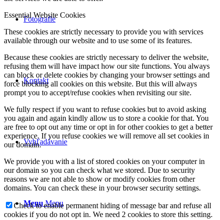
Essential Website Cookies
Fotografie
These cookies are strictly necessary to provide you with services
available through our website and to use some of its features.
Because these cookies are strictly necessary to deliver the website,
refusing them will have impact how our site functions. You always
can block or delete cookies by changing your browser settings and
Kontakt
force blocking all cookies on this website. But this will always
prompt you to accept/refuse cookies when revisiting our site.
We fully respect if you want to refuse cookies but to avoid asking
you again and again kindly allow us to store a cookie for that. You
are free to opt out any time or opt in for other cookies to get a better
experience. If you refuse cookies we will remove all set cookies in
Vyhľadávanie
our domain.
We provide you with a list of stored cookies on your computer in
our domain so you can check what we stored. Due to security
reasons we are not able to show or modify cookies from other
domains. You can check these in your browser security settings.
Menu
Menu
Check to enable permanent hiding of message bar and refuse all
cookies if you do not opt in. We need 2 cookies to store this setting.