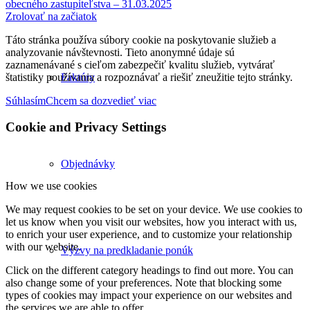
obecného zastupiteľstva – 31.03.2025
Zrolovať na začiatok
Táto stránka používa súbory cookie na poskytovanie služieb a
analyzovanie návštevnosti. Tieto anonymné údaje sú
zaznamenávané s cieľom zabezpečiť kvalitu služieb, vytvárať
štatistiky používania a rozpoznávať a riešiť zneužitie tejto stránky.
Faktúry
Súhlasím
Chcem sa dozvedieť viac
Cookie and Privacy Settings
Objednávky
How we use cookies
We may request cookies to be set on your device. We use cookies to
let us know when you visit our websites, how you interact with us,
to enrich your user experience, and to customize your relationship
with our website.
Výzvy na predkladanie ponúk
Click on the different category headings to find out more. You can
also change some of your preferences. Note that blocking some
types of cookies may impact your experience on our websites and
the services we are able to offer.