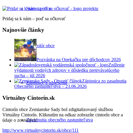
Starosta obce
Pridaj sa k nám – poď sa očkovať
Najnovšie články
Kontrolór obce
Pozvánka na Opekačku pre dôchodcov 2026
Zníženie
výdatnosti vodných zdrojov v dôsledku pretrvávajúceho
sucha – júl 2026
Zápisnica zo zasadnutia
Zápisnice a uznesenia
Obecného zastupiteľstva – 23.06.2026
Virtuálny Cintorín.sk
Cintorín obce Zemianske Sady bol zdigitalizovaný službou
Virtuálny Cintorín. Kliknutím na odkaz zobrazíte cintorín obce a
Zasadnutia obecného zastupiteľstva
údaje o zosnulých:
http://www.virtualnycintorin.sk/obce/111