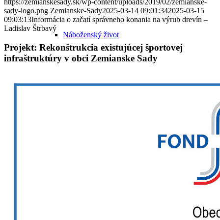
https://zemianskesady.sk/wp-content/uploads/2019/02/zemianske-
sady-logo.png
Zemianske-Sady
2025-03-14 09:01:34
2025-03-15
09:03:13
Informácia o začatí správneho konania na výrub drevín –
Ladislav Štrbavý
Náboženský život
Projekt: Rekonštrukcia existujúcej športovej
infraštruktúry v obci Zemianske Sady
Poľnohospodárstvo
Kríž pri Šintavskom háji
Obec v súčasnosti