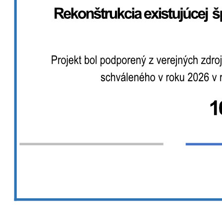
Školstvo
Školstvo
Poľnohospodárske školstvo