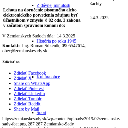
šachty.
Z dávnej minulosti
Lehota na doručenie písomného alebo
elektronického potvrdenia záujmu byť
24.3.2025
účastníkom v zmysle § 82 ods. 3 zákona
v začatom správnom konaní do:
V Zemianskych Sadoch dňa: 14.3.2025
História po roku 1945
Kontakt:
Ing. Roman Súkeník, 0905547614,
obec@zemianskesady.sk
Zdielať na
Zdielať Facebook
Kultúra obce
Zdielať X
Share on WhatsApp
Zdielať Pinterest
Zdielať LinkedIn
Zdielať Tumblr
Zdielať Reddit
Share by Mail
Šport
https://zemianskesady.sk/wp-content/uploads/2019/02/zemianske-
sady-feat.png
287
287
Zemianske-Sady