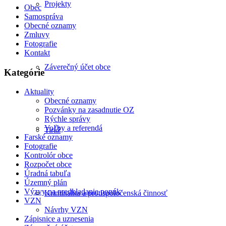
Projekty
Obec
Samospráva
Obecné oznamy
Zmluvy
Fotografie
Kontakt
Záverečný účet obce
Kategórie
Aktuality
Obecné oznamy
Pozvánky na zasadnutie OZ
Rýchle správy
Voľby a referendá
Tiráž
Farské oznamy
Fotografie
Kontrolór obce
Rozpočet obce
Úradná tabuľa
Územný plán
Výzvy na predkladanie ponúk
Kriminalita a protispoločenská činnosť
VZN
Návrhy VZN
Zápisnice a uznesenia