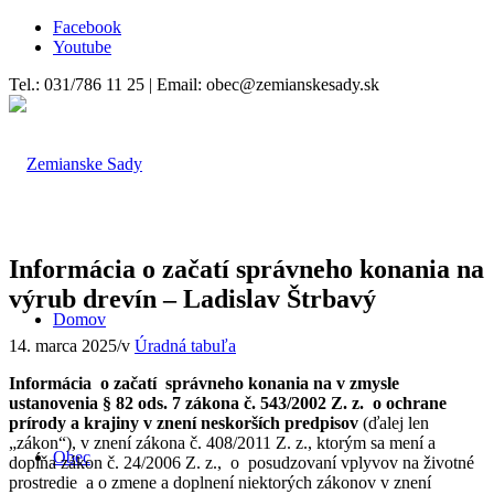
Facebook
Youtube
Tel.: 031/786 11 25 | Email: obec@zemianskesady.sk
Informácia o začatí správneho konania na
výrub drevín – Ladislav Štrbavý
Domov
14. marca 2025
/
v
Úradná tabuľa
Informácia o začatí správneho konania na v
zmysle
ustanovenia § 82 ods. 7 zákona č. 543/2002 Z. z. o ochrane
prírody a krajiny v znení neskorších predpisov
(ďalej len
„zákon“), v znení zákona č. 408/2011 Z. z., ktorým sa mení a
Obec
dopĺňa zákon č. 24/2006 Z. z., o posudzovaní vplyvov na životné
prostredie a o zmene a doplnení niektorých zákonov v znení