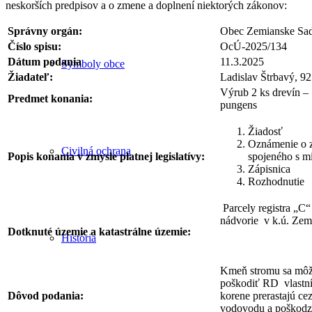
neskorších predpisov a o zmene a doplnení niektorých zákonov:
Správny orgán:
Obec Zemianske Sa
Číslo spisu:
OcÚ-2025/134
Dátum podania
11.3.2025
Symboly obce
Žiadateľ:
Ladislav Štrbavý, 9
Výrub 2 ks drevín –
Predmet konania:
pungens
Žiadosť
Oznámenie o z
Civilná ochrana
Popis konania v zmysle platnej legislatívy:
spojeného s m
Zápisnica
Rozhodnutie
Parcely registra „C“
nádvorie v k.ú. Zem
Dotknuté územie a katastrálne územie:
História
Kmeň stromu sa môž
poškodiť RD vlastník
Dôvod podania:
korene prerastajú ce
vodovodu a poškodzu