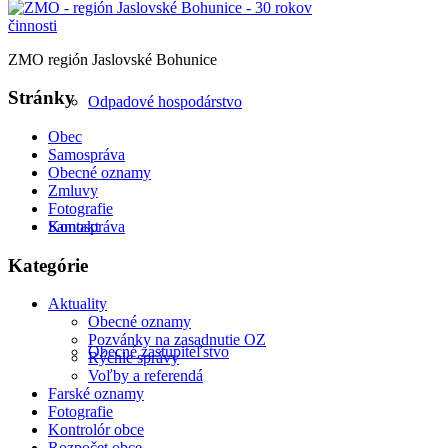
ZMO región Jaslovské Bohunice
Stránky
Odpadové hospodárstvo
Obec
Samospráva
Obecné oznamy
Zmluvy
Fotografie
Samospráva
Kontakt
Kategórie
Aktuality
Obecné oznamy
Pozvánky na zasadnutie OZ
Obecné zastupiteľstvo
Rýchle správy
Voľby a referendá
Farské oznamy
Fotografie
Kontrolór obce
Rozpočet obce