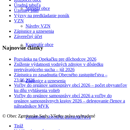
Úradná tabuľa
Starosta obce
Územný plán
Výzvy na predkladanie ponúk
VZN
Návrhy VZN
Zápisnice a uznesenia
Záverečný účet
Kontrolór obce
Najnovšie články
Pozvánka na Opekačku pre dôchodcov 2026
Zníženie výdatnosti vodných zdrojov v dôsledku
pretrvávajúceho sucha – júl 2026
Zápisnica zo zasadnutia Obecného zastupiteľstva –
23.06.2026
Zápisnice a uznesenia
Voľby do orgánov samosprávy obcí 2026 – počet obyvateľov
ku dňu vyhlásenia volieb
Voľby do orgánov samosprávy obcí 2026 a voľby do
orgánov samosprávnych krajov 2026 – delegovanie členov a
náhradníkov MVK
© Obec Zemianske Sady, Všetky práva vyhradené
Zasadnutia obecného zastupiteľstva
Tiráž