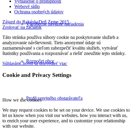
Vyhlásenie o prístupnosti
Webové sídlo
Ochrana osobných údajov
Zájazd do Rakúska
Deň Zeme 2015
Všeobecne záväzné nariadenia
Zrolovať na začiatok
Táto stránka používa súbory cookie na poskytovanie služieb a
analyzovanie návštevnosti. Tieto anonymné údaje sú
zaznamenávané s cieľom zabezpečiť kvalitu služieb, vytvárať
štatistiky používania a rozpoznávať a riešiť zneužitie tejto stránky.
Rozpočet obce
Súhlasím
Chcem sa dozvedieť viac
Cookie and Privacy Settings
Profil verejného obstarávateľa
How we use cookies
We may request cookies to be set on your device. We use cookies to
let us know when you visit our websites, how you interact with us,
to enrich your user experience, and to customize your relationship
with our website.