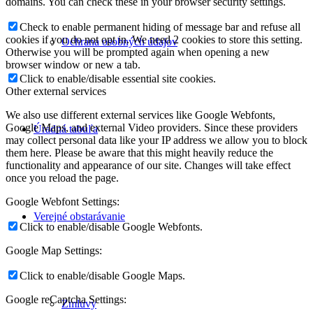
domains. You can check these in your browser security settings.
Check to enable permanent hiding of message bar and refuse all
cookies if you do not opt in. We need 2 cookies to store this setting.
Ochrana osobných údajov
Otherwise you will be prompted again when opening a new
browser window or new a tab.
Click to enable/disable essential site cookies.
Other external services
We also use different external services like Google Webfonts,
Google Maps, and external Video providers. Since these providers
Úradná tabuľa
may collect personal data like your IP address we allow you to block
them here. Please be aware that this might heavily reduce the
functionality and appearance of our site. Changes will take effect
once you reload the page.
Google Webfont Settings:
Verejné obstarávanie
Click to enable/disable Google Webfonts.
Google Map Settings:
Click to enable/disable Google Maps.
Google reCaptcha Settings:
Zmluvy