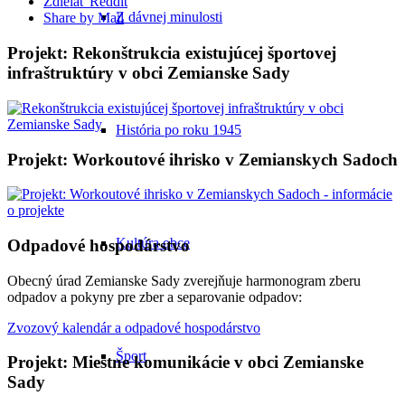
Zdielať Reddit
Z dávnej minulosti
Share by Mail
Projekt: Rekonštrukcia existujúcej športovej
infraštruktúry v obci Zemianske Sady
História po roku 1945
Projekt: Workoutové ihrisko v Zemianskych Sadoch
Kultúra obce
Odpadové hospodárstvo
Obecný úrad Zemianske Sady zverejňuje harmonogram zberu
odpadov a pokyny pre zber a separovanie odpadov:
Zvozový kalendár a odpadové hospodárstvo
Šport
Projekt: Miestne komunikácie v obci Zemianske
Sady