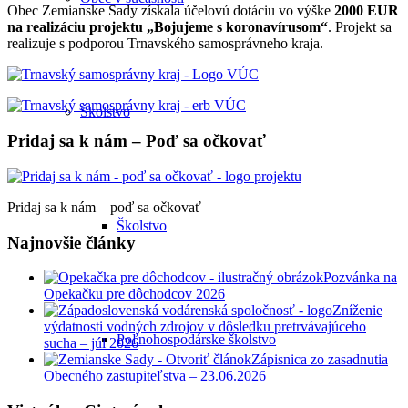
Obec Zemianske Sady získala účelovú dotáciu vo výške
2000 EUR
na realizáciu projektu „Bojujeme s koronavírusom“
. Projekt sa
realizuje s podporou Trnavského samosprávneho kraja.
Školstvo
Pridaj sa k nám – Poď sa očkovať
Pridaj sa k nám – poď sa očkovať
Školstvo
Najnovšie články
Pozvánka na
Opekačku pre dôchodcov 2026
Zníženie
výdatnosti vodných zdrojov v dôsledku pretrvávajúceho
Poľnohospodárske školstvo
sucha – júl 2026
Zápisnica zo zasadnutia
Obecného zastupiteľstva – 23.06.2026