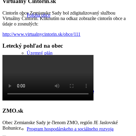
Virtuálny Cintorín.sk
Cintorín obce Zemianske Sady bol zdigitalizovaný službou
Poloha obce
Virtuálny Cintorín. Kliknutím na odkaz zobrazíte cintorín obce a
údaje o zosnulých:
http://www.virtualnycintorin.sk/obce/111
Letecký pohľad na obec
Územný plán
Komunitný plán sociálnych služieb
ZMO.sk
Obec Zemianske Sady je členom ZMO, región JE Jaslovské
Bohunice.
Program hospodárskeho a sociálneho rozvoja