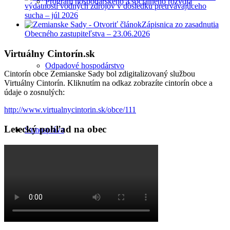
Program hospodárskeho a sociálneho rozvoja
výdatnosti vodných zdrojov v dôsledku pretrvávajúceho
sucha – júl 2026
Zápisnica zo zasadnutia
Obecného zastupiteľstva – 23.06.2026
Virtuálny Cintorín.sk
Odpadové hospodárstvo
Cintorín obce Zemianske Sady bol zdigitalizovaný službou
Virtuálny Cintorín. Kliknutím na odkaz zobrazíte cintorín obce a
údaje o zosnulých:
http://www.virtualnycintorin.sk/obce/111
Letecký pohľad na obec
Samospráva
Obecné zastupiteľstvo