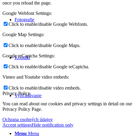
once you reload the page.
Google Webfont Settings:
Fotografie
Click to enable/disable Google Webfonts.
Google Map Settings:
Click to enable/disable Google Maps.
Google reCaptcha Settings:
Kontakt
Click to enable/disable Google reCaptcha.
Vimeo and Youtube video embeds:
Click to enable/disable video embeds.
Privacy Policy
Vyhľadávanie
You can read about our cookies and privacy settings in detail on our
Privacy Policy Page.
Ochrana osobných údajov
Accept settings
Hide notification only
Menu
Menu