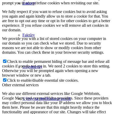
prompt you to accept/refuse cookies when revisiting our site.
Zmluvy
We fully respect if you want to refuse cookies but to avoid asking
you again and again kindly allow us to store a cookie for that. You
are free to opt out any time or opt in for other cookies to get a better
experience. If you refuse cookies we will remove all set cookies in
our domain.
Faktúry
We provide you with a list of stored cookies on your computer in
our domain so you can check what we stored. Due to security
reasons we are not able to show or modify cookies from other
domains. You can check these in your browser security settings.
Check to enable permanent hiding of message bar and refuse all
cookies if you do not opt in. We need 2 cookies to store this setting.
Objednávky
Otherwise you will be prompted again when opening a new
browser window or new a tab.
Click to enable/disable essential site cookies.
Other external services
We also use different external services like Google Webfonts,
Google Maps, and external Video providers. Since these providers
Výzvy na predkladanie ponúk
may collect personal data like your IP address we allow you to block
them here. Please be aware that this might heavily reduce the
functionality and appearance of our site. Changes will take effect