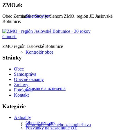
ZMO.sk
Starosta obce
Obec Zemianske Sady je členom ZMO, región JE Jaslovské
Bohunice.
ZMO región Jaslovské Bohunice
Kontrolór obce
Stránky
Obec
Samospráva
Obecné oznamy
Zmluvy
Zápisnice a uznesenia
Fotografie
Kontakt
Kategórie
Aktuality
Obecné oznamy
Zasadnutia obecného zastupiteľstva
Pozvánky na zasadnutie OZ