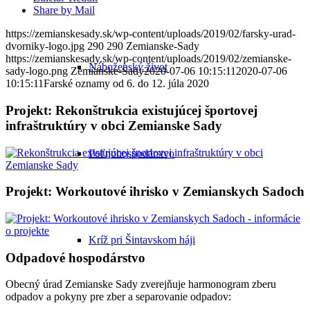
Share by Mail
https://zemianskesady.sk/wp-content/uploads/2019/02/farsky-urad-
dvorniky-logo.jpg
290
290
Zemianske-Sady
https://zemianskesady.sk/wp-content/uploads/2019/02/zemianske-
Náboženský život
sady-logo.png
Zemianske-Sady
2020-07-06 10:15:11
2020-07-06
10:15:11
Farské oznamy od 6. do 12. júla 2020
Projekt: Rekonštrukcia existujúcej športovej
infraštruktúry v obci Zemianske Sady
Poľnohospodárstvo
Projekt: Workoutové ihrisko v Zemianskych Sadoch
Kríž pri Šintavskom háji
Odpadové hospodárstvo
Obecný úrad Zemianske Sady zverejňuje harmonogram zberu
odpadov a pokyny pre zber a separovanie odpadov: