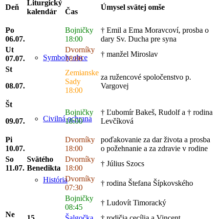
Liturgický
Deň
Úmysel svätej omše
kalendár
Čas
Po
Bojničky
† Emil a Ema Moravcoví, prosba o
06.07.
18:00
dary Sv. Ducha pre syna
Ut
Dvorníky
† manžel Miroslav
Symboly obce
07.07.
18:00
St
Zemianske
za ružencové spoločenstvo p.
Sady
08.07.
Vargovej
18:00
Št
Bojničky
† Ľubomír Bakeš, Rudolf a † rodina
Civilná ochrana
09.07.
18:00
Levčíková
Pi
Dvorníky
poďakovanie za dar života a prosba
10.07.
18:00
o požehnanie a za zdravie v rodine
So
Svätého
Dvorníky
† Július Szocs
11.07.
Benedikta
18:00
Dvorníky
História
† rodina Štefana Šípkovského
07:30
Bojničky
† Ludovít Timoracký
08:45
Ne
15.
Šalgočka
† rodičia cecília a Vincent