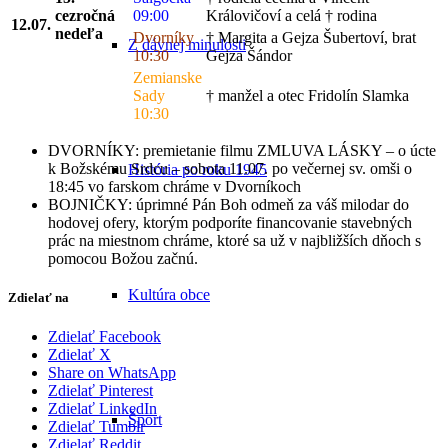
cezročná
09:00
Královičoví a celá † rodina
12.07.
nedeľa
Dvorníky
† Margita a Gejza Šubertoví, brat
Z dávnej minulosti
10:30
Gejza Šándor
Zemianske
Sady
† manžel a otec Fridolín Slamka
10:30
DVORNÍKY: premietanie filmu ZMLUVA LÁSKY – o úcte
k Božskému Srdcu – sobota 11.07. po večernej sv. omši o
História po roku 1945
18:45 vo farskom chráme v Dvorníkoch
BOJNIČKY: úprimné Pán Boh odmeň za váš milodar do
hodovej ofery, ktorým podporíte financovanie stavebných
prác na miestnom chráme, ktoré sa už v najbližších dňoch s
pomocou Božou začnú.
Kultúra obce
Zdielať na
Zdielať Facebook
Zdielať X
Share on WhatsApp
Zdielať Pinterest
Zdielať LinkedIn
Šport
Zdielať Tumblr
Zdielať Reddit