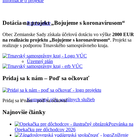
Informácie o projekte
Dotácia na projekt „Bojujeme s koronavírusom“
Poloha obce
Obec Zemianske Sady získala účelovú dotáciu vo výške
2000 EUR
na realizáciu projektu „Bojujeme s koronavírusom“
. Projekt sa
realizuje s podporou Trnavského samosprávneho kraja.
Územný plán
Pridaj sa k nám – Poď sa očkovať
Komunitný plán sociálnych služieb
Pridaj sa k nám – poď sa očkovať
Najnovšie články
Pozvánka na
Opekačku pre dôchodcov 2026
Zníženie