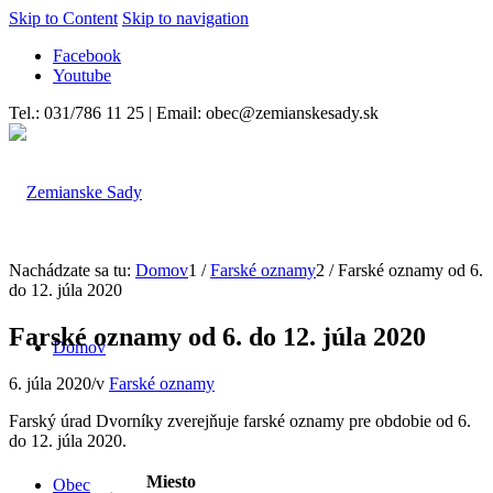
Skip to Content
Skip to navigation
Facebook
Youtube
Tel.: 031/786 11 25 | Email: obec@zemianskesady.sk
Nachádzate sa tu:
Domov
1
/
Farské oznamy
2
/
Farské oznamy od 6.
do 12. júla 2020
Farské oznamy od 6. do 12. júla 2020
Domov
6. júla 2020
/
v
Farské oznamy
Farský úrad Dvorníky zverejňuje farské oznamy pre obdobie od 6.
do 12. júla 2020.
Miesto
Obec