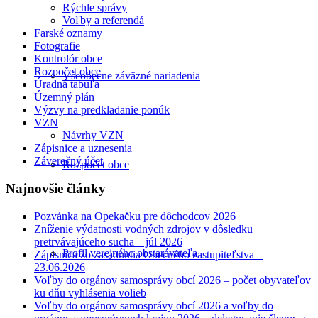
Rýchle správy
Voľby a referendá
Farské oznamy
Fotografie
Kontrolór obce
Rozpočet obce
Všeobecne záväzné nariadenia
Úradná tabuľa
Územný plán
Výzvy na predkladanie ponúk
VZN
Návrhy VZN
Zápisnice a uznesenia
Záverečný účet
Rozpočet obce
Najnovšie články
Pozvánka na Opekačku pre dôchodcov 2026
Zníženie výdatnosti vodných zdrojov v dôsledku
pretrvávajúceho sucha – júl 2026
Profil verejného obstarávateľa
Zápisnica zo zasadnutia Obecného zastupiteľstva –
23.06.2026
Voľby do orgánov samosprávy obcí 2026 – počet obyvateľov
ku dňu vyhlásenia volieb
Voľby do orgánov samosprávy obcí 2026 a voľby do