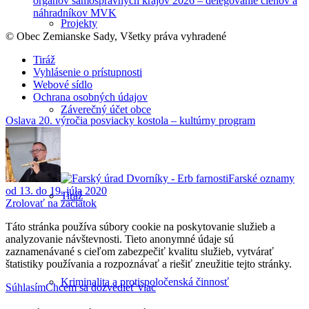
orgánov samosprávnych krajov 2026 – delegovanie členov a
náhradníkov MVK
Projekty
© Obec Zemianske Sady, Všetky práva vyhradené
Tiráž
Vyhlásenie o prístupnosti
Webové sídlo
Ochrana osobných údajov
Záverečný účet obce
Oslava 20. výročia posviacky kostola – kultúrny program
Farské oznamy
od 13. do 19. júla 2020
Tiráž
Zrolovať na začiatok
Táto stránka používa súbory cookie na poskytovanie služieb a
analyzovanie návštevnosti. Tieto anonymné údaje sú
zaznamenávané s cieľom zabezpečiť kvalitu služieb, vytvárať
štatistiky používania a rozpoznávať a riešiť zneužitie tejto stránky.
Kriminalita a protispoločenská činnosť
Súhlasím
Chcem sa dozvedieť viac