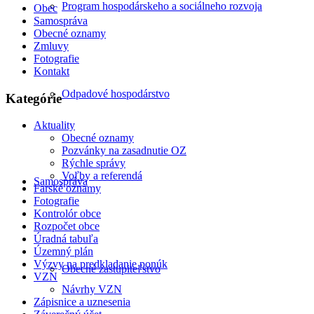
Program hospodárskeho a sociálneho rozvoja
Obec
Samospráva
Obecné oznamy
Zmluvy
Fotografie
Kontakt
Odpadové hospodárstvo
Kategórie
Aktuality
Obecné oznamy
Pozvánky na zasadnutie OZ
Rýchle správy
Voľby a referendá
Samospráva
Farské oznamy
Fotografie
Kontrolór obce
Rozpočet obce
Úradná tabuľa
Územný plán
Výzvy na predkladanie ponúk
Obecné zastupiteľstvo
VZN
Návrhy VZN
Zápisnice a uznesenia