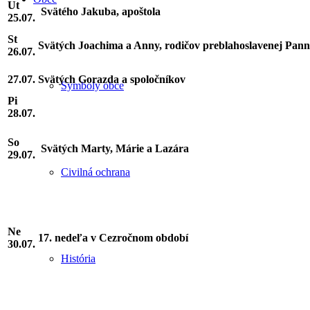
Ut
Svätého Jakuba, apoštola
25.07.
St
Svätých Joachima a Anny, rodičov preblahoslavenej Pan
26.07.
27.07.
Svätých Gorazda a spoločníkov
Symboly obce
Pi
28.07.
So
Svätých Marty, Márie a Lazára
29.07.
Civilná ochrana
Ne
17. nedeľa v Cezročnom období
30.07.
História