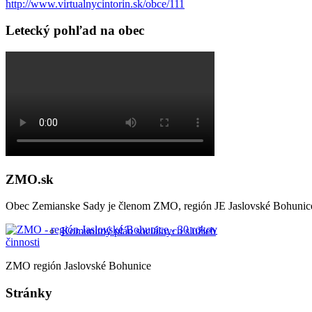
http://www.virtualnycintorin.sk/obce/111
Letecký pohľad na obec
Poloha obce
Územný plán
ZMO.sk
Obec Zemianske Sady je členom ZMO, región JE Jaslovské Bohunic
Komunitný plán sociálnych služieb
ZMO región Jaslovské Bohunice
Stránky