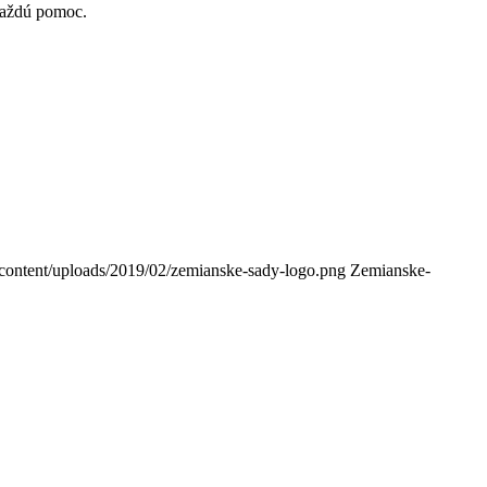
každú pomoc.
-content/uploads/2019/02/zemianske-sady-logo.png
Zemianske-