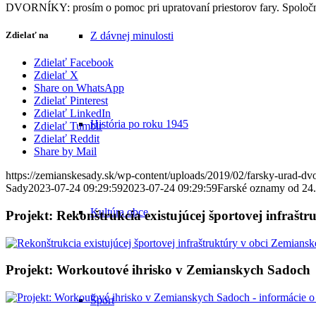
DVORNÍKY: prosím o pomoc pri upratovaní priestorov fary. Spoločn
Zdielať na
Z dávnej minulosti
Zdielať Facebook
Zdielať X
Share on WhatsApp
Zdielať Pinterest
Zdielať LinkedIn
História po roku 1945
Zdielať Tumblr
Zdielať Reddit
Share by Mail
https://zemianskesady.sk/wp-content/uploads/2019/02/farsky-urad-dv
Sady
2023-07-24 09:29:59
2023-07-24 09:29:59
Farské oznamy od 24.
Kultúra obce
Projekt: Rekonštrukcia existujúcej športovej infrašt
Projekt: Workoutové ihrisko v Zemianskych Sadoch
Šport