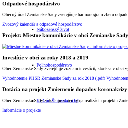
Odpadové hospodárstvo
Obecný úrad Zemianske Sady zverejňuje harmonogram zberu odpadov
Zvozový kalendár a odpadové hospodárstvo
Náboženský život
Projekt: Miestne komunikácie v obci Zemianske Sad
Investície v obci za roky 2018 a 2019
Poľnohospodárstvo
Obec Zemianske Sady zverejňuje zoznam investícií, ktoré sa v obci 
Vyhodnotenie PHSR Zemianske Sady za rok 2018 (.pdf)
Vyhodnoten
Dotácia na projekt Zmiernenie dopadov koronakrízy
Obec Zemianske Sady získala prostriedky na realizáciu projektu Zm
Kríž pri Šintavskom háji
Informácie o projekte