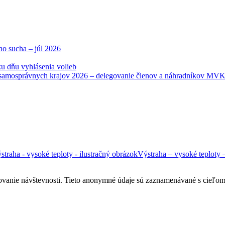
ho sucha – júl 2026
u dňu vyhlásenia volieb
samosprávnych krajov 2026 – delegovanie členov a náhradníkov MV
Výstraha – vysoké teploty 
ovanie návštevnosti. Tieto anonymné údaje sú zaznamenávané s cieľom za