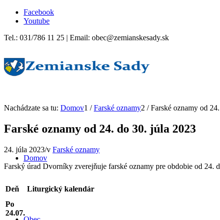
Facebook
Youtube
Tel.: 031/786 11 25 | Email: obec@zemianskesady.sk
Nachádzate sa tu:
Domov
1
/
Farské oznamy
2
/
Farské oznamy od 24. 
Farské oznamy od 24. do 30. júla 2023
24. júla 2023
/
v
Farské oznamy
Domov
Farský úrad Dvorníky zverejňuje farské oznamy pre obdobie od 24. d
Deň
Liturgický kalendár
Po
24.07.
Obec