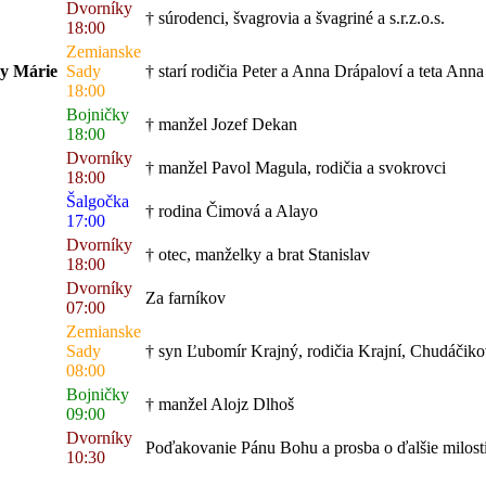
Dvorníky
† súrodenci, švagrovia a švagriné a s.r.z.o.s.
18:00
Zemianske
ny Márie
Sady
† starí rodičia Peter a Anna Drápaloví a teta Anna
18:00
Bojničky
† manžel Jozef Dekan
18:00
Dvorníky
† manžel Pavol Magula, rodičia a svokrovci
18:00
Šalgočka
† rodina Čimová a Alayo
17:00
Dvorníky
† otec, manželky a brat Stanislav
18:00
Dvorníky
Za farníkov
07:00
Zemianske
Sady
† syn Ľubomír Krajný, rodičia Krajní, Chudáčiko
08:00
Bojničky
† manžel Alojz Dlhoš
09:00
Dvorníky
Poďakovanie Pánu Bohu a prosba o ďalšie milosti
10:30