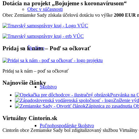
Dotácia na projekt „Bojujeme s koronavírusom“
Obec v súčasnosti
Obec Zemianske Sady získala účelovú dotáciu vo výške
2000 EUR na
Pridaj sa k nám – Poď sa očkovať
Školstvo
Pridaj sa k nám – poď sa očkovať
Najnovšie články
Školstvo
Pozvánka na 
Zníženie výd
Zápisnica zo zasadnutia O
Virtuálny Cintorín.sk
Poľnohospodárske školstvo
Cintorín obce Zemianske Sady bol zdigitalizovaný službou Virtuálny C