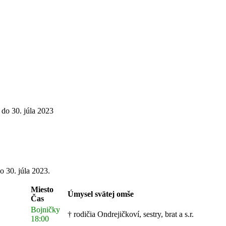
do 30. júla 2023
o 30. júla 2023.
Miesto
Úmysel svätej omše
Čas
Bojničky
† rodičia Ondrejičkoví, sestry, brat a s.r.
18:00