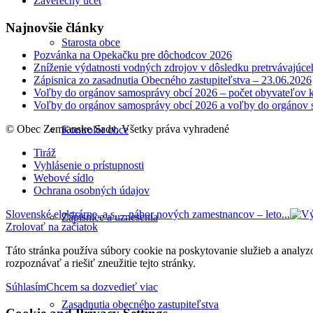
Záverečný účet
Najnovšie články
Starosta obce
Pozvánka na Opekačku pre dôchodcov 2026
Zníženie výdatnosti vodných zdrojov v dôsledku pretrvávajúce
Zápisnica zo zasadnutia Obecného zastupiteľstva – 23.06.2026
Voľby do orgánov samosprávy obcí 2026 – počet obyvateľov k
Voľby do orgánov samosprávy obcí 2026 a voľby do orgánov 
© Obec Zemianske Sady, Všetky práva vyhradené
Kontrolór obce
Tiráž
Vyhlásenie o prístupnosti
Webové sídlo
Ochrana osobných údajov
Slovenské elektrárne, a.s. – nábor nových zamestnancov – leto...
Zápisnice a uznesenia
Zrolovať na začiatok
Táto stránka používa súbory cookie na poskytovanie služieb a analyz
rozpoznávať a riešiť zneužitie tejto stránky.
Súhlasím
Chcem sa dozvedieť viac
Zasadnutia obecného zastupiteľstva