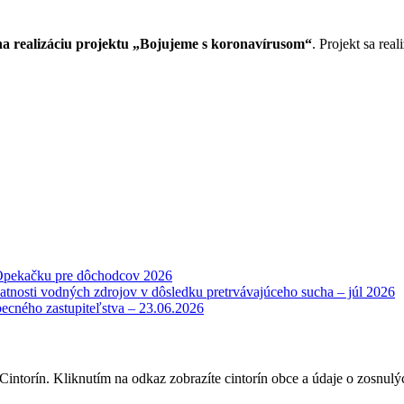
 realizáciu projektu „Bojujeme s koronavírusom“
. Projekt sa re
Opekačku pre dôchodcov 2026
atnosti vodných zdrojov v dôsledku pretrvávajúceho sucha – júl 2026
becného zastupiteľstva – 23.06.2026
intorín. Kliknutím na odkaz zobrazíte cintorín obce a údaje o zosnulý