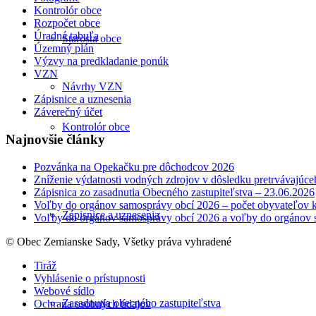
Kontrolór obce
Rozpočet obce
Úradná tabuľa
Starosta obce
Územný plán
Výzvy na predkladanie ponúk
VZN
Návrhy VZN
Zápisnice a uznesenia
Záverečný účet
Kontrolór obce
Najnovšie články
Pozvánka na Opekačku pre dôchodcov 2026
Zníženie výdatnosti vodných zdrojov v dôsledku pretrvávajúce
Zápisnica zo zasadnutia Obecného zastupiteľstva – 23.06.2026
Voľby do orgánov samosprávy obcí 2026 – počet obyvateľov k
Zápisnice a uznesenia
Voľby do orgánov samosprávy obcí 2026 a voľby do orgánov 
© Obec Zemianske Sady, Všetky práva vyhradené
Tiráž
Vyhlásenie o prístupnosti
Webové sídlo
Zasadnutia obecného zastupiteľstva
Ochrana osobných údajov