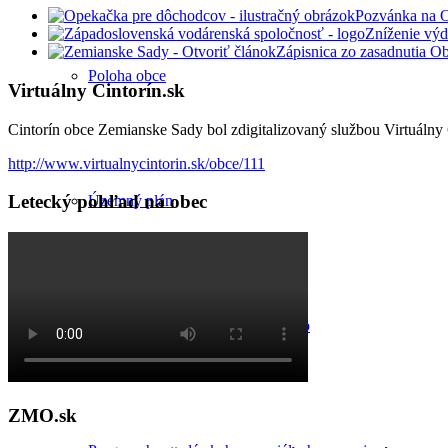
Pozvánka na 
Zníženie výd
Zápisnica zo zasadnutia O
Poloha obce
Virtuálny Cintorín.sk
Cintorín obce Zemianske Sady bol zdigitalizovaný službou Virtuálny C
http://www.virtualnycintorin.sk/obce/111
Letecký pohľad na obec
Územný plán
Komunitný plán sociálnych služieb
ZMO.sk