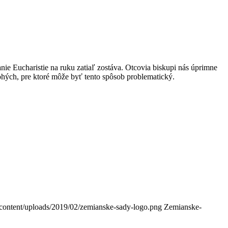
e Eucharistie na ruku zatiaľ zostáva. Otcovia biskupi nás úprimne
ohých, pre ktoré môže byť tento spôsob problematický.
-content/uploads/2019/02/zemianske-sady-logo.png
Zemianske-