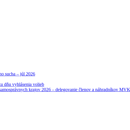
ho sucha – júl 2026
u dňu vyhlásenia volieb
samosprávnych krajov 2026 – delegovanie členov a náhradníkov MV