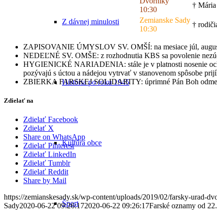
Dvorníky
† Mária
10:30
Zemianske Sady
Z dávnej minulosti
† rodiči
10:30
ZAPISOVANIE ÚMYSLOV SV. OMŠÍ: na mesiace júl, august, 
NEDEĽNÉ SV. OMŠE: z rozhodnutia KBS sa povolenie nezúčastn
HYGIENICKÉ NARIADENIA: stále je v platnosti nosenie ochranný
pozývajú s úctou a nádejou vytrvať v stanovenom spôsobe prij
ZBIERKA FARSKEJ SOLIDARITY: úprimné Pán Boh odmeň za vá
História po roku 1945
Zdielať na
Zdielať Facebook
Zdielať X
Share on WhatsApp
Kultúra obce
Zdielať Pinterest
Zdielať LinkedIn
Zdielať Tumblr
Zdielať Reddit
Share by Mail
https://zemianskesady.sk/wp-content/uploads/2019/02/farsky-urad-dv
Šport
Sady
2020-06-22 09:26:17
2020-06-22 09:26:17
Farské oznamy od 22.