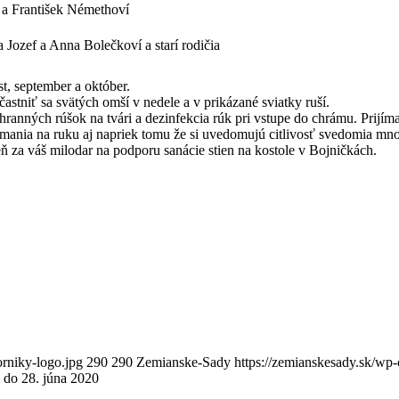
 a František Némethoví
a Jozef a Anna Bolečkoví a starí rodičia
september a október.
iť sa svätých omší v nedele a v prikázané sviatky ruší.
ch rúšok na tvári a dezinfekcia rúk pri vstupe do chrámu. Prijímani
ímania na ruku aj napriek tomu že si uvedomujú citlivosť svedomia mn
š milodar na podporu sanácie stien na kostole v Bojničkách.
orniky-logo.jpg
290
290
Zemianske-Sady
https://zemianskesady.sk/wp
 do 28. júna 2020