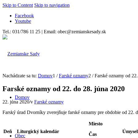
Skip to Content
Skip to navigation
Facebook
Youtube
Tel.: 031/786 11 25 | Email: obec@zemianskesady.sk
Nachádzate sa tu:
Domov
1
/
Farské oznamy
2
/
Farské oznamy od 22.
Farské oznamy od 22. do 28. júna 2020
Domov
22. júna 2020
/
v
Farské oznamy
Farský úrad Dvorníky zverejňuje farské oznamy pre obdobie od 22. d
Miesto
Deň
Liturgický kalendár
Úmysel 
Čas
Obec