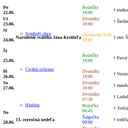
Po
Bojničky
† matka
22.06.
18:00
Ut
Dvorníky
† Štefá
23.06.
18:00
St
Symboly obce
Zemianske Sady
Narodenie svätého Jána Krstiteľa
† otec Š
24.06.
18:00
Št
Bojničky
† Pavol
25.06.
18:00
Civilná ochrana
Pi
Dvorníky
† Veron
26.06.
18:00
So
Dvorníky
† manže
27.06.
18:00
Dvorníky
† Ladis
07:30
História
Bojničky
† Terézi
08:45
Ne
Šalgočka
13. cezročná nedeľa
† rodiči
28.06.
09:00