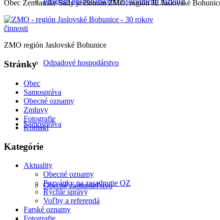
Program hospodárskeho a sociálneho rozvoja
Obec Zemianske Sady je členom ZMO, región JE Jaslovské Bohunic
ZMO región Jaslovské Bohunice
Odpadové hospodárstvo
Stránky
Obec
Samospráva
Obecné oznamy
Zmluvy
Fotografie
Samospráva
Kontakt
Kategórie
Aktuality
Obecné oznamy
Pozvánky na zasadnutie OZ
Obecné zastupiteľstvo
Rýchle správy
Voľby a referendá
Farské oznamy
Fotografie