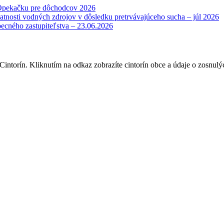
Opekačku pre dôchodcov 2026
atnosti vodných zdrojov v dôsledku pretrvávajúceho sucha – júl 2026
becného zastupiteľstva – 23.06.2026
intorín. Kliknutím na odkaz zobrazíte cintorín obce a údaje o zosnulý