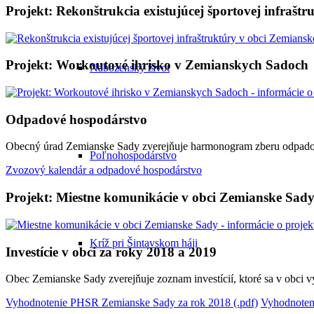
Projekt: Rekonštrukcia existujúcej športovej infrašt
Projekt: Workoutové ihrisko v Zemianskych Sadoch
Náboženský život
Odpadové hospodárstvo
Obecný úrad Zemianske Sady zverejňuje harmonogram zberu odpadov
Poľnohospodárstvo
Zvozový kalendár a odpadové hospodárstvo
Projekt: Miestne komunikácie v obci Zemianske Sad
Kríž pri Šintavskom háji
Investície v obci za roky 2018 a 2019
Obec Zemianske Sady zverejňuje zoznam investícií, ktoré sa v obci 
Vyhodnotenie PHSR Zemianske Sady za rok 2018 (.pdf)
Vyhodnoten