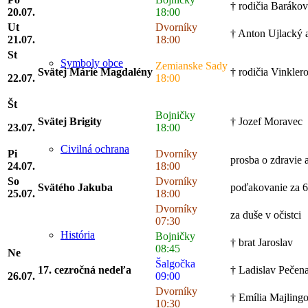
† rodičia Barákov
20.07.
18:00
Ut
Dvorníky
† Anton Ujlacký a 
21.07.
18:00
St
Symboly obce
Zemianske Sady
Svätej Márie Magdalény
† rodičia Vinklero
22.07.
18:00
Št
Bojničky
Svätej Brigity
† Jozef Moravec
23.07.
18:00
Civilná ochrana
Pi
Dvorníky
prosba o zdravie 
24.07.
18:00
So
Dvorníky
Svätého Jakuba
poďakovanie za 6
25.07.
18:00
Dvorníky
za duše v očistci
07:30
História
Bojničky
† brat Jaroslav
08:45
Ne
Šalgočka
17. cezročná nedeľa
† Ladislav Pečena
26.07.
09:00
Dvorníky
† Emília Majling
10:30