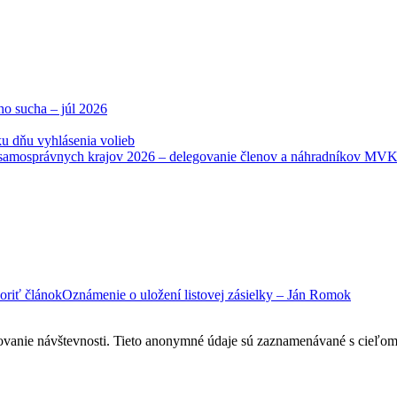
ho sucha – júl 2026
u dňu vyhlásenia volieb
samosprávnych krajov 2026 – delegovanie členov a náhradníkov MV
Oznámenie o uložení listovej zásielky – Ján Romok
ovanie návštevnosti. Tieto anonymné údaje sú zaznamenávané s cieľom za