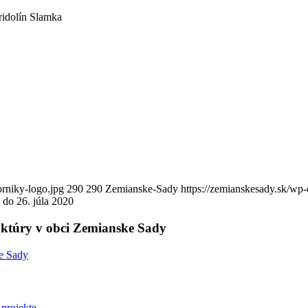
ridolín Slamka
orniky-logo.jpg
290
290
Zemianske-Sady
https://zemianskesady.sk/wp
 do 26. júla 2020
ruktúry v obci Zemianske Sady