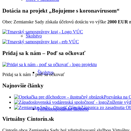
Dotácia na projekt „Bojujeme s koronavírusom“
Obec Zemianske Sady získala účelovú dotáciu vo výške
2000 EUR na
Školstvo
Pridaj sa k nám – Poď sa očkovať
Školstvo
Pridaj sa k nám – poď sa očkovať
Najnovšie články
Pozvánka na 
Zníženie výd
Zápisnica zo zasadnutia O
Poľnohospodárske školstvo
Virtuálny Cintorín.sk
Cintorín obce Zemianske Sady bol zdigitalizovaný službou Virtuálny C