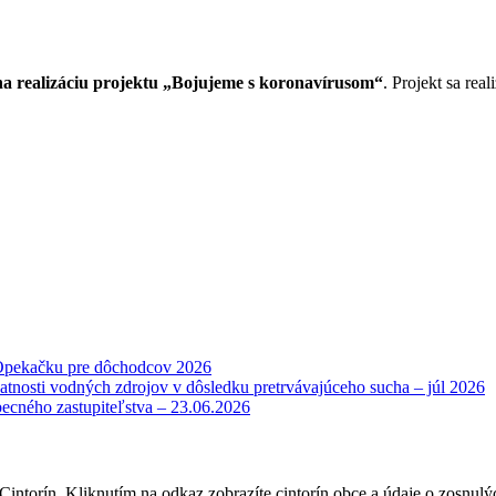
 realizáciu projektu „Bojujeme s koronavírusom“
. Projekt sa re
Opekačku pre dôchodcov 2026
atnosti vodných zdrojov v dôsledku pretrvávajúceho sucha – júl 2026
becného zastupiteľstva – 23.06.2026
intorín. Kliknutím na odkaz zobrazíte cintorín obce a údaje o zosnulý