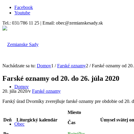
Facebook
Youtube
Tel.: 031/786 11 25 | Email: obec@zemianskesady.sk
Nachádzate sa tu:
Domov
1
/
Farské oznamy
2
/
Farské oznamy od 20. 
Farské oznamy od 20. do 26. júla 2020
Domov
20. júla 2020
/
v
Farské oznamy
Farský úrad Dvorníky zverejňuje farské oznamy pre obdobie od 20. d
Miesto
Deň
Liturgický kalendár
Úmysel svätej o
Čas
Obec
Po
Bojničky