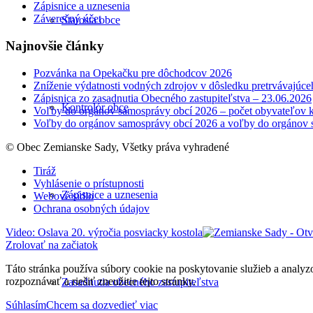
Zápisnice a uznesenia
Záverečný účet
Starosta obce
Najnovšie články
Pozvánka na Opekačku pre dôchodcov 2026
Zníženie výdatnosti vodných zdrojov v dôsledku pretrvávajúce
Zápisnica zo zasadnutia Obecného zastupiteľstva – 23.06.2026
Kontrolór obce
Voľby do orgánov samosprávy obcí 2026 – počet obyvateľov k
Voľby do orgánov samosprávy obcí 2026 a voľby do orgánov 
© Obec Zemianske Sady, Všetky práva vyhradené
Tiráž
Vyhlásenie o prístupnosti
Zápisnice a uznesenia
Webové sídlo
Ochrana osobných údajov
Video: Oslava 20. výročia posviacky kostola
Zrolovať na začiatok
Táto stránka používa súbory cookie na poskytovanie služieb a analyz
rozpoznávať a riešiť zneužitie tejto stránky.
Zasadnutia obecného zastupiteľstva
Súhlasím
Chcem sa dozvedieť viac