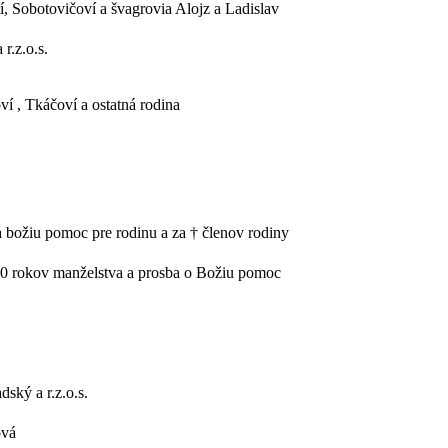
í, Sobotovičoví a švagrovia Alojz a Ladislav
r.z.o.s.
ví , Tkáčoví a ostatná rodina
a božiu pomoc pre rodinu a za † členov rodiny
0 rokov manželstva a prosba o Božiu pomoc
dský a r.z.o.s.
ová