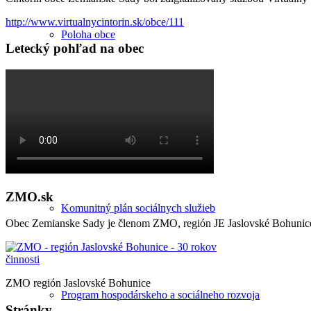
http://www.virtualnycintorin.sk/obce/111
Poloha obce
Letecký pohľad na obec
Územný plán
ZMO.sk
Komunitný plán sociálnych služieb
Obec Zemianske Sady je členom ZMO, región JE Jaslovské Bohunic
ZMO región Jaslovské Bohunice
Program hospodárskeho a sociálneho rozvoja
Stránky