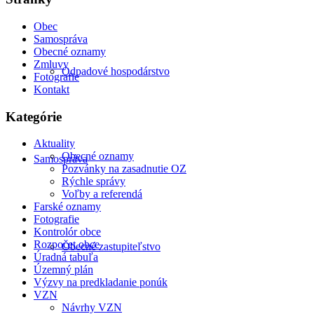
Obec
Samospráva
Obecné oznamy
Zmluvy
Odpadové hospodárstvo
Fotografie
Kontakt
Kategórie
Aktuality
Obecné oznamy
Samospráva
Pozvánky na zasadnutie OZ
Rýchle správy
Voľby a referendá
Farské oznamy
Fotografie
Kontrolór obce
Rozpočet obce
Obecné zastupiteľstvo
Úradná tabuľa
Územný plán
Výzvy na predkladanie ponúk
VZN
Návrhy VZN