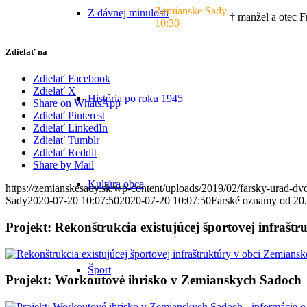
Zemianske Sady
Z dávnej minulosti
† manžel a otec F
10:30
Zdielať na
Zdielať Facebook
Zdielať X
História po roku 1945
Share on WhatsApp
Zdielať Pinterest
Zdielať LinkedIn
Zdielať Tumblr
Zdielať Reddit
Share by Mail
Kultúra obce
https://zemianskesady.sk/wp-content/uploads/2019/02/farsky-urad-dv
Sady
2020-07-20 10:07:50
2020-07-20 10:07:50
Farské oznamy od 20.
Projekt: Rekonštrukcia existujúcej športovej infrašt
Šport
Projekt: Workoutové ihrisko v Zemianskych Sadoch