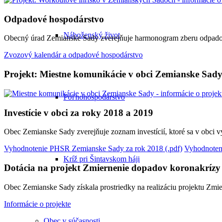
Odpadové hospodárstvo
Náboženský život
Obecný úrad Zemianske Sady zverejňuje harmonogram zberu odpadov
Zvozový kalendár a odpadové hospodárstvo
Projekt: Miestne komunikácie v obci Zemianske Sad
Poľnohospodárstvo
Investície v obci za roky 2018 a 2019
Obec Zemianske Sady zverejňuje zoznam investícií, ktoré sa v obci 
Vyhodnotenie PHSR Zemianske Sady za rok 2018 (.pdf)
Vyhodnoten
Kríž pri Šintavskom háji
Dotácia na projekt Zmiernenie dopadov koronakrízy
Obec Zemianske Sady získala prostriedky na realizáciu projektu Zm
Informácie o projekte
Obec v súčasnosti