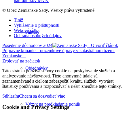
náhradníkov MVK
© Obec Zemianske Sady, Všetky práva vyhradené
Tiráž
Vyhlásenie o prístupnosti
Webové sídlo
Faktúry
Ochrana osobných údajov
Posedenie dôchodcov 2024
Prípravné konanie – pozemkové úpravy v katastrálnom území
Zemianske...
Zrolovať na začiatok
Objednávky
Táto stránka používa súbory cookie na poskytovanie služieb a
analyzovanie návštevnosti. Tieto anonymné údaje sú
zaznamenávané s cieľom zabezpečiť kvalitu služieb, vytvárať
štatistiky používania a rozpoznávať a riešiť zneužitie tejto stránky.
Súhlasím
Chcem sa dozvedieť viac
Výzvy na predkladanie ponúk
Cookie and Privacy Settings