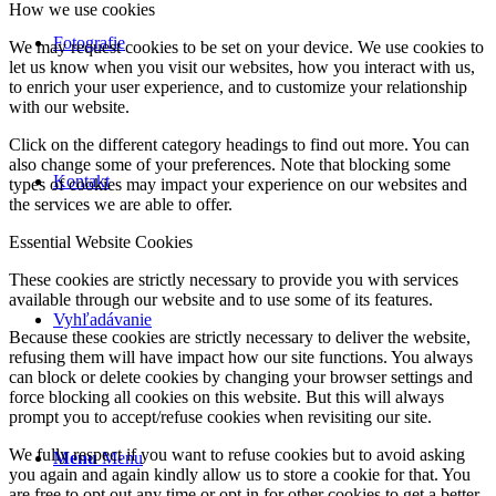
How we use cookies
Fotografie
We may request cookies to be set on your device. We use cookies to
let us know when you visit our websites, how you interact with us,
to enrich your user experience, and to customize your relationship
with our website.
Click on the different category headings to find out more. You can
also change some of your preferences. Note that blocking some
Kontakt
types of cookies may impact your experience on our websites and
the services we are able to offer.
Essential Website Cookies
These cookies are strictly necessary to provide you with services
available through our website and to use some of its features.
Vyhľadávanie
Because these cookies are strictly necessary to deliver the website,
refusing them will have impact how our site functions. You always
can block or delete cookies by changing your browser settings and
force blocking all cookies on this website. But this will always
prompt you to accept/refuse cookies when revisiting our site.
We fully respect if you want to refuse cookies but to avoid asking
Menu
Menu
you again and again kindly allow us to store a cookie for that. You
are free to opt out any time or opt in for other cookies to get a better