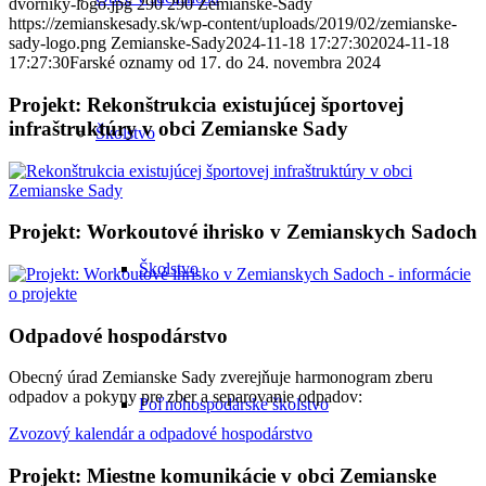
dvorniky-logo.jpg
290
290
Zemianske-Sady
https://zemianskesady.sk/wp-content/uploads/2019/02/zemianske-
sady-logo.png
Zemianske-Sady
2024-11-18 17:27:30
2024-11-18
17:27:30
Farské oznamy od 17. do 24. novembra 2024
Projekt: Rekonštrukcia existujúcej športovej
infraštruktúry v obci Zemianske Sady
Školstvo
Projekt: Workoutové ihrisko v Zemianskych Sadoch
Školstvo
Odpadové hospodárstvo
Obecný úrad Zemianske Sady zverejňuje harmonogram zberu
odpadov a pokyny pre zber a separovanie odpadov:
Poľnohospodárske školstvo
Zvozový kalendár a odpadové hospodárstvo
Projekt: Miestne komunikácie v obci Zemianske