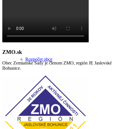
Všeobecne záväzné nariadenia
ZMO.sk
Rozpočet obce
Obec Zemianske Sady je členom ZMO, región JE Jaslovské
Bohunice.
Profil verejného obstarávateľa