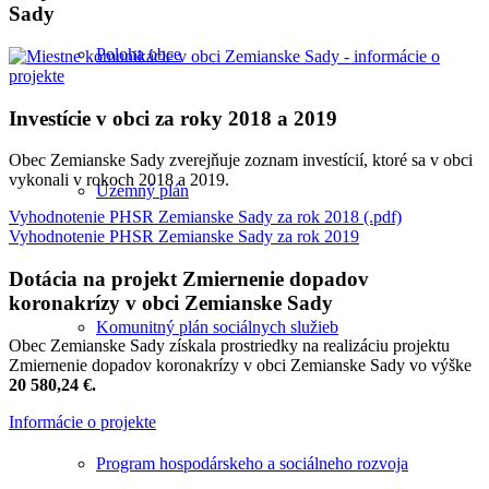
Sady
Poloha obce
Investície v obci za roky 2018 a 2019
Obec Zemianske Sady zverejňuje zoznam investícií, ktoré sa v obci
vykonali v rokoch 2018 a 2019.
Územný plán
Vyhodnotenie PHSR Zemianske Sady za rok 2018 (.pdf)
Vyhodnotenie PHSR Zemianske Sady za rok 2019
Dotácia na projekt Zmiernenie dopadov
koronakrízy v obci Zemianske Sady
Komunitný plán sociálnych služieb
Obec Zemianske Sady získala prostriedky na realizáciu projektu
Zmiernenie dopadov koronakrízy v obci Zemianske Sady vo výške
20 580,24 €.
Informácie o projekte
Program hospodárskeho a sociálneho rozvoja