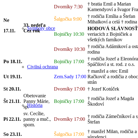
† bratia Emil a Marian
Dvorníky 7:30
Kamendyoví a švagor Fra
† rodičia Emília a Štefan
Šalgočka 9:00
Ne
Mihalkoví a celá † rodina
33. nedeľa
Symboly obce
HODOVÁ SLÁVNOS
17.11.
Cez rok
Bojničky 10:30
veriacich z Bojničiek a
všetkých farníkov
† rodičia Adámikoví a ost
Dvorníky 10:30
rodina
† rodičia Jozef a Eleonóra
Po 18
.11.
Bojničky 17:00
Spáčiloví a st. rod. z o.s.
Civilná ochrana
† manžel a otec Emil
Ut 19
.11.
Zem.Sady 17:00
Račkovič a rodičia z obo
strán
St 20
.11.
Dvorníky 17:00
† Jozef Kotúček
Obetovanie
† rodičia Jozef a Magda
Št 21
.11
.
Panny Márie,
Bojničky 17:00
Škodoví
História
sp.
sv. Cecílie,
† rodičia Zámečníkoví a 
Pi 22
.11.
panny a muč.,
Dvorníky 17:00
Štefan
spom.
† manžel Milan, rodičia a
So 23
.11.
Šalgočka 17:00
súrodenci