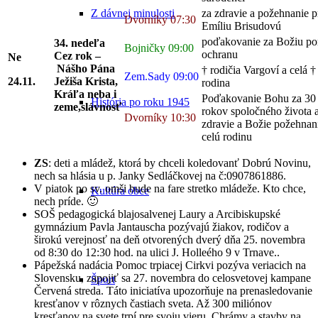
za zdravie a požehnanie p
Z dávnej minulosti
Dvorníky 07:30
Emíliu Brisudovú
poďakovanie za Božiu p
34. nedeľa
Bojničky 09:00
ochranu
Cez rok –
Ne
Nášho Pána
† rodičia Vargoví a celá †
Zem.Sady 09:00
24.11.
Ježiša Krista,
rodina
Kráľa neba i
Poďakovanie Bohu za 30
História po roku 1945
zeme,slávnosť
rokov spoločného života 
Dvorníky 10:30
zdravie a Božie požehnan
celú rodinu
ZS
: deti a mládež, ktorá by chceli koledovanť Dobrú Novinu,
nech sa hlásia u p. Janky Sedláčkovej na č:0907861886.
V piatok po sv. omši bude na fare stretko mládeže. Kto chce,
Kultúra obce
nech príde. 🙂
SOŠ pedagogická blajosalvenej Laury a Arcibiskupské
gymnázium Pavla Jantauscha pozývajú žiakov, rodičov a
širokú verejnosť na deň otvorených dverý dňa 25. novembra
od 8:30 do 12:30 hod. na ulici J. Holleého 9 v Trnave..
Pápežská nadácia Pomoc trpiacej Cirkvi pozýva veriacich na
Slovensku, zapojiť sa 27. novembra do celosvetovej kampane
Šport
Červená streda. Táto iniciatíva upozorňuje na prenasledovanie
kresťanov v rôznych častiach sveta. Až 300 miliónov
kresťanov na svete trpí pre svoju vieru. Chrámy a stavby na