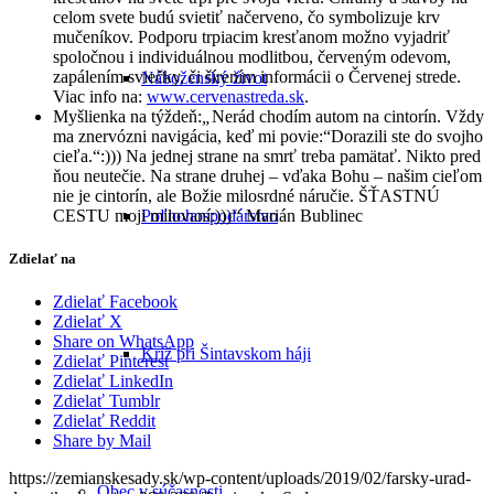
celom svete budú svietiť načerveno, čo symbolizuje krv
mučeníkov. Podporu trpiacim kresťanom možno vyjadriť
spoločnou i individuálnou modlitbou, červeným odevom,
zapálením sviečky, či šírením informácii o Červenej strede.
Náboženský život
Viac info na:
www.cervenastreda.sk
.
Myšlienka na týždeň:
„
Nerád chodím autom na cintorín. Vždy
ma znervózni navigácia, keď mi povie:“Dorazili ste do svojho
cieľa.“:))) Na jednej strane na smrť treba pamätať. Nikto pred
ňou neutečie. Na strane druhej – vďaka Bohu – našim cieľom
nie je cintorín, ale Božie milosrdné náručie. ŠŤASTNÚ
CESTU moji milovaní:)))
“
Marián Bublinec
Poľnohospodárstvo
Zdielať na
Zdielať Facebook
Zdielať X
Share on WhatsApp
Kríž pri Šintavskom háji
Zdielať Pinterest
Zdielať LinkedIn
Zdielať Tumblr
Zdielať Reddit
Share by Mail
https://zemianskesady.sk/wp-content/uploads/2019/02/farsky-urad-
Obec v súčasnosti