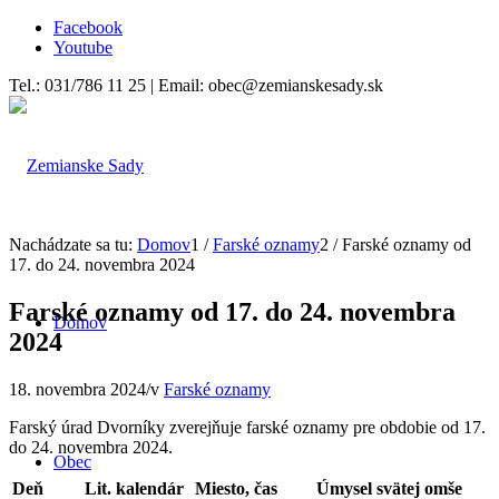
Facebook
Youtube
Tel.: 031/786 11 25 | Email: obec@zemianskesady.sk
Nachádzate sa tu:
Domov
1
/
Farské oznamy
2
/
Farské oznamy od
17. do 24. novembra 2024
Farské oznamy od 17. do 24. novembra
Domov
2024
18. novembra 2024
/
v
Farské oznamy
Farský úrad Dvorníky zverejňuje farské oznamy pre obdobie od 17.
do 24. novembra 2024.
Obec
Deň
Lit. kalendár
Miesto, č
as
Úmysel svätej omše