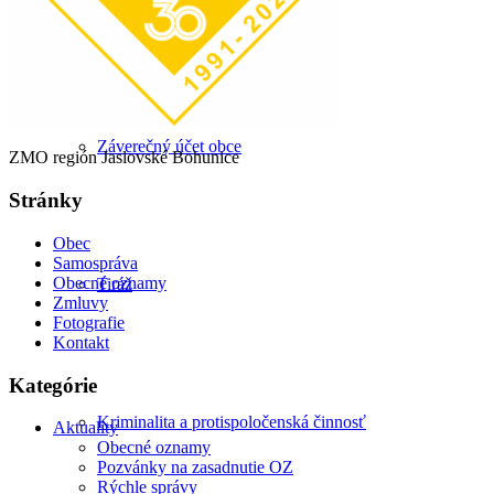
Projekty
Záverečný účet obce
ZMO región Jaslovské Bohunice
Stránky
Obec
Samospráva
Obecné oznamy
Tiráž
Zmluvy
Fotografie
Kontakt
Kategórie
Kriminalita a protispoločenská činnosť
Aktuality
Obecné oznamy
Pozvánky na zasadnutie OZ
Rýchle správy