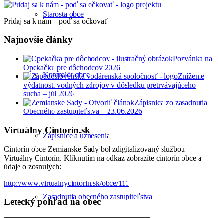
Starosta obce
Pridaj sa k nám – poď sa očkovať
Najnovšie články
Pozvánka na
Opekačku pre dôchodcov 2026
Kontrolór obce
Zníženie
výdatnosti vodných zdrojov v dôsledku pretrvávajúceho
sucha – júl 2026
Zápisnica zo zasadnutia
Obecného zastupiteľstva – 23.06.2026
Virtuálny Cintorín.sk
Zápisnice a uznesenia
Cintorín obce Zemianske Sady bol zdigitalizovaný službou
Virtuálny Cintorín. Kliknutím na odkaz zobrazíte cintorín obce a
údaje o zosnulých:
http://www.virtualnycintorin.sk/obce/111
Zasadnutia obecného zastupiteľstva
Letecký pohľad na obec