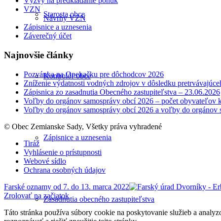
Výzvy na predkladanie ponúk
VZN
Starosta obce
Návrhy VZN
Zápisnice a uznesenia
Záverečný účet
Najnovšie články
Pozvánka na Opekačku pre dôchodcov 2026
Kontrolór obce
Zníženie výdatnosti vodných zdrojov v dôsledku pretrvávajúce
Zápisnica zo zasadnutia Obecného zastupiteľstva – 23.06.2026
Voľby do orgánov samosprávy obcí 2026 – počet obyvateľov k
Voľby do orgánov samosprávy obcí 2026 a voľby do orgánov 
© Obec Zemianske Sady, Všetky práva vyhradené
Zápisnice a uznesenia
Tiráž
Vyhlásenie o prístupnosti
Webové sídlo
Ochrana osobných údajov
Farské oznamy od 7. do 13. marca 2022
Zrolovať na začiatok
Zasadnutia obecného zastupiteľstva
Táto stránka používa súbory cookie na poskytovanie služieb a analyz