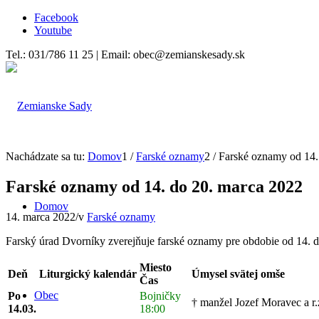
Facebook
Youtube
Tel.: 031/786 11 25 | Email: obec@zemianskesady.sk
Nachádzate sa tu:
Domov
1
/
Farské oznamy
2
/
Farské oznamy od 14.
Farské oznamy od 14. do 20. marca 2022
Domov
14. marca 2022
/
v
Farské oznamy
Farský úrad Dvorníky zverejňuje farské oznamy pre obdobie od 14. 
Miesto
Deň
Liturgický kalendár
Úmysel svätej omše
Čas
Obec
Po
Bojničky
† manžel Jozef Moravec a r.z
14.03.
18:00