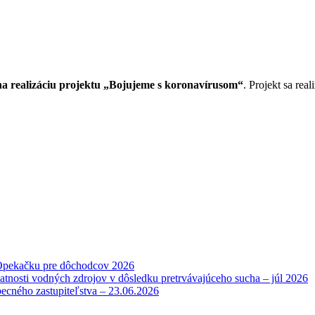
 realizáciu projektu „Bojujeme s koronavírusom“
. Projekt sa re
Opekačku pre dôchodcov 2026
atnosti vodných zdrojov v dôsledku pretrvávajúceho sucha – júl 2026
becného zastupiteľstva – 23.06.2026