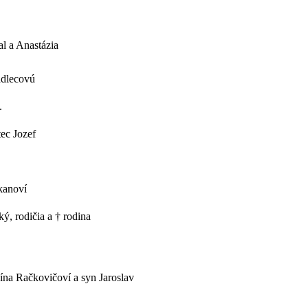
al a Anastázia
adlecovú
.
tec Jozef
kanoví
ý, rodičia a † rodina
dína Račkovičoví a syn Jaroslav