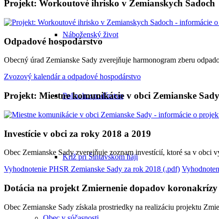
Projekt: Workoutové ihrisko v Zemianskych Sadoch
Náboženský život
Odpadové hospodárstvo
Obecný úrad Zemianske Sady zverejňuje harmonogram zberu odpadov
Zvozový kalendár a odpadové hospodárstvo
Projekt: Miestne komunikácie v obci Zemianske Sad
Poľnohospodárstvo
Investície v obci za roky 2018 a 2019
Obec Zemianske Sady zverejňuje zoznam investícií, ktoré sa v obci 
Kríž pri Šintavskom háji
Vyhodnotenie PHSR Zemianske Sady za rok 2018 (.pdf)
Vyhodnoten
Dotácia na projekt Zmiernenie dopadov koronakrízy
Obec Zemianske Sady získala prostriedky na realizáciu projektu Zm
Obec v súčasnosti