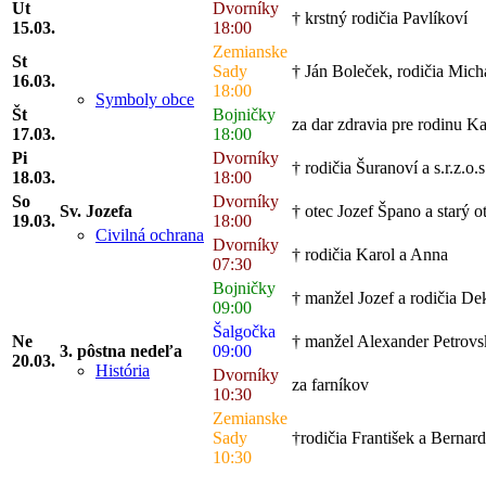
Ut
Dvorníky
† krstný rodičia Pavlíkoví
15.03.
18:00
Zemianske
St
Sady
† Ján Boleček, rodičia Mich
16.03.
18:00
Symboly obce
Št
Bojničky
za dar zdravia pre rodinu K
17.03.
18:00
Pi
Dvorníky
† rodičia Šuranoví a s.r.z.o.s
18.03.
18:00
So
Dvorníky
Sv. Jozefa
† otec Jozef Špano a starý o
19.03.
18:00
Civilná ochrana
Dvorníky
† rodičia Karol a Anna
07:30
Bojničky
† manžel Jozef a rodičia De
09:00
Šalgočka
Ne
† manžel Alexander Petrovsk
3. pôstna nedeľa
09:00
20.03.
História
Dvorníky
za farníkov
10:30
Zemianske
Sady
†rodičia František a Bernar
10:30