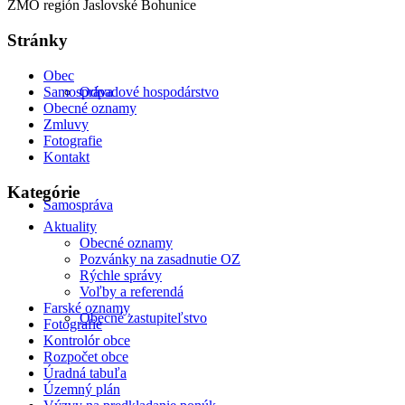
ZMO región Jaslovské Bohunice
Stránky
Obec
Samospráva
Odpadové hospodárstvo
Obecné oznamy
Zmluvy
Fotografie
Kontakt
Kategórie
Samospráva
Aktuality
Obecné oznamy
Pozvánky na zasadnutie OZ
Rýchle správy
Voľby a referendá
Farské oznamy
Obecné zastupiteľstvo
Fotografie
Kontrolór obce
Rozpočet obce
Úradná tabuľa
Územný plán