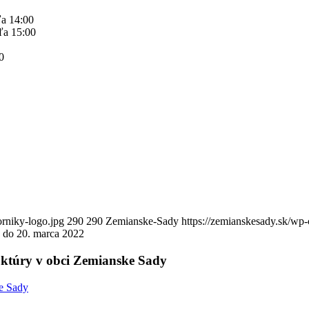
ľa 14:00
ľa 15:00
0
orniky-logo.jpg
290
290
Zemianske-Sady
https://zemianskesady.sk/wp
 do 20. marca 2022
ruktúry v obci Zemianske Sady