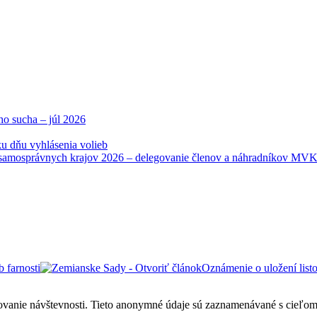
ho sucha – júl 2026
u dňu vyhlásenia volieb
samosprávnych krajov 2026 – delegovanie členov a náhradníkov MV
Oznámenie o uložení list
ovanie návštevnosti. Tieto anonymné údaje sú zaznamenávané s cieľom za