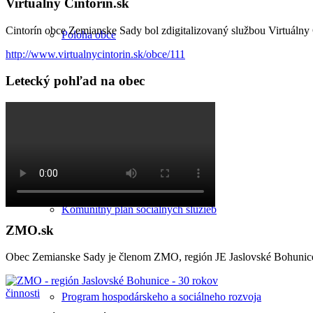
Virtuálny Cintorín.sk
Cintorín obce Zemianske Sady bol zdigitalizovaný službou Virtuálny C
Poloha obce
http://www.virtualnycintorin.sk/obce/111
Letecký pohľad na obec
Územný plán
Komunitný plán sociálnych služieb
ZMO.sk
Obec Zemianske Sady je členom ZMO, región JE Jaslovské Bohunic
Program hospodárskeho a sociálneho rozvoja