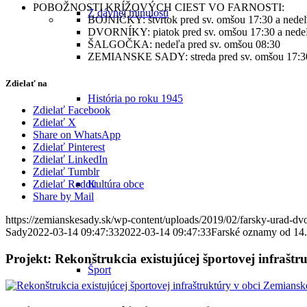
POBOŽNOSTI KRÍŽOVÝCH CIEST VO FARNOSTI:
Z dávnej minulosti
BOJNIČKY: štvrtok pred sv. omšou 17:30 a nede
DVORNÍKY: piatok pred sv. omšou 17:30 a nede
ŠALGOČKA: nedeľa pred sv. omšou 08:30
ZEMIANSKE SADY: streda pred sv. omšou 17:3
Zdielať na
História po roku 1945
Zdielať Facebook
Zdielať X
Share on WhatsApp
Zdielať Pinterest
Zdielať LinkedIn
Zdielať Tumblr
Kultúra obce
Zdielať Reddit
Share by Mail
https://zemianskesady.sk/wp-content/uploads/2019/02/farsky-urad-dv
Sady
2022-03-14 09:47:33
2022-03-14 09:47:33
Farské oznamy od 14.
Projekt: Rekonštrukcia existujúcej športovej infrašt
Šport