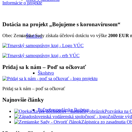
Informácie o projekte
Dotácia na projekt „Bojujeme s koronavírusom“
Obec Zemianske Sady získala účelovú dotáciu vo výške
2000 EUR na
Školstvo
Pridaj sa k nám – Poď sa očkovať
Školstvo
Pridaj sa k nám – poď sa očkovať
Najnovšie články
Poľnohospodárske školstvo
Pozvánka na 
Zníženie výd
Zápisnica zo zasadnutia O