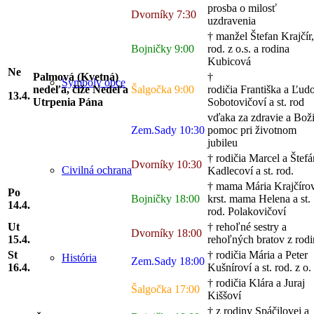
prosba o milosť
Dvorníky 7:30
uzdravenia
† manžel Štefan Krajčír,
Bojničky 9:00
rod. z o.s. a rodina
Kubicová
Ne
Palmová (Kvetná)
†
Symboly obce
nedeľa, čiže Nedeľa
Šalgočka 9:00
rodičia Františka a Ľudo
13.4.
Utrpenia Pána
Sobotovičoví a st. rod
vďaka za zdravie a Bož
Zem.Sady 10:30
pomoc pri životnom
jubileu
† rodičia Marcel a Štefá
Dvorníky 10:30
Civilná ochrana
Kadlecoví a st. rod.
† mama Mária Krajčíro
Po
Bojničky 18:00
krst. mama Helena a st.
14.
4.
rod. Polakovičoví
Ut
† rehoľné sestry a
Dvorníky 18:00
15
.4.
rehoľných bratov z rod
St
† rodičia Mária a Peter
História
Zem.Sady 18:00
16
.4.
Kušníroví a st. rod. z o. 
† rodičia Klára a Juraj
Šalgočka 17:00
Kiššoví
† z rodiny Spáčilovej a