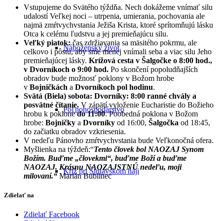
Vstupujeme do Svätého týždňa. Nech dokážeme vnímať silu
udalostí Veľkej noci – utrpenia, umierania, pochovania ale
najmä zmŕtvychvstania Ježiša Krista, ktoré sprítomňujú lásku
Otca k celému ľudstvu a jej premieňajúcu silu.
Veľký piatok:
čas zdržiavania sa mäsitého pokrmu, ale
Náboženský život
celkovo i pôstu, aby sme menej vnímali seba a viac silu Jeho
premieňajúcej lásky.
Krížová cesta v Šalgočke o 8:00 hod.,
v Dvorníkoch
o
9:00 hod.
Po skončení popoludňajších
obradov bude možnosť poklony v Božom hrobe
v
Bojničkách
a
Dvorníkoch
pol hodinu
.
Svätá (Biela) sobota:
Dvorníky:
8:00 ranné chvály a
posvätné čítanie.
V zápätí vyloženie Eucharistie do Božieho
Poľnohospodárstvo
hrobu k poklone
do 11:00
. Poobedná poklona v Božom
hrobe:
Bojničky
a
Dvorníky
od 16:00,
Šalgočka
od 18:45,
do začiatku obradov vzkriesenia.
V nedeľu Pánovho zmŕtvychvstania bude Veľkonočná ofera.
Myšlienka na týždeň:“
Tento človek bol NAOZAJ Synom
Božím. Buďme „človekmi“, buďme Boží a buďme
NAOZAJ. Krásnu NAOZAJSTNÚ nedeľu, moji
Kríž pri Šintavskom háji
milovaní
.“
Marián Bublinec
Zdielať na
Zdielať Facebook