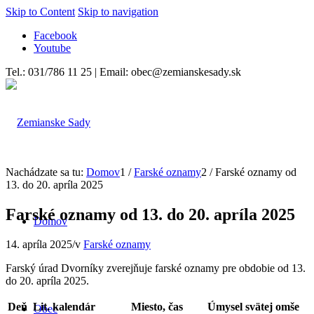
Skip to Content
Skip to navigation
Facebook
Youtube
Tel.: 031/786 11 25 | Email: obec@zemianskesady.sk
Nachádzate sa tu:
Domov
1
/
Farské oznamy
2
/
Farské oznamy od
13. do 20. apríla 2025
Farské oznamy od 13. do 20. apríla 2025
Domov
14. apríla 2025
/
v
Farské oznamy
Farský úrad Dvorníky zverejňuje farské oznamy pre obdobie od 13.
do 20. apríla 2025.
Deň
Lit. kalendár
Miesto, č
as
Úmysel svätej omše
Obec