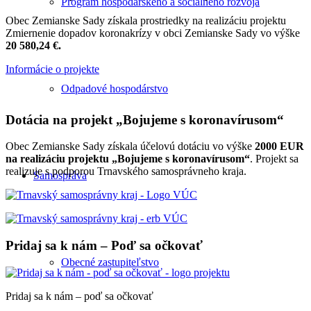
Program hospodárskeho a sociálneho rozvoja
Obec Zemianske Sady získala prostriedky na realizáciu projektu
Zmiernenie dopadov koronakrízy v obci Zemianske Sady vo výške
20 580,24 €.
Informácie o projekte
Odpadové hospodárstvo
Dotácia na projekt „Bojujeme s koronavírusom“
Obec Zemianske Sady získala účelovú dotáciu vo výške
2000 EUR
na realizáciu projektu „Bojujeme s koronavírusom“
. Projekt sa
realizuje s podporou Trnavského samosprávneho kraja.
Samospráva
Pridaj sa k nám – Poď sa očkovať
Obecné zastupiteľstvo
Pridaj sa k nám – poď sa očkovať