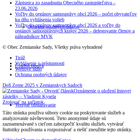
Zápisnica zo zasadnutia Obecného zastupiteľstva –
23.06.2026
Voľby do orgánov samosprávy obcí 2026 – počet obyvateľov
ku dňu vyhlásenia volieb
Voľby do orgánov samosprávy obcí 2026 a voľby do
Ochrana osobných údajov
orgánov samosprávnych krajov 2026 – delegovanie členov a
náhradníkov MVK
© Obec Zemianske Sady, Všetky práva vyhradené
Tiráž
Vyhlásenie o prístupnosti
Úradná tabuľa
Webové sídlo
Ochrana osobných údajov
Deň Zeme 2025 v Zemianskych Sadoch
Oznámenie o uložení listovej
zásielky – Vladimír Kysela
Zrolovať na začiatok
Verejné obstarávanie
Táto stránka používa súbory cookie na poskytovanie služieb a
analyzovanie návštevnosti. Tieto anonymné údaje sú
zaznamenávané s cieľom zabezpečiť kvalitu služieb, vytvárať
štatistiky používania a rozpoznávať a riešiť zneužitie tejto stránky.