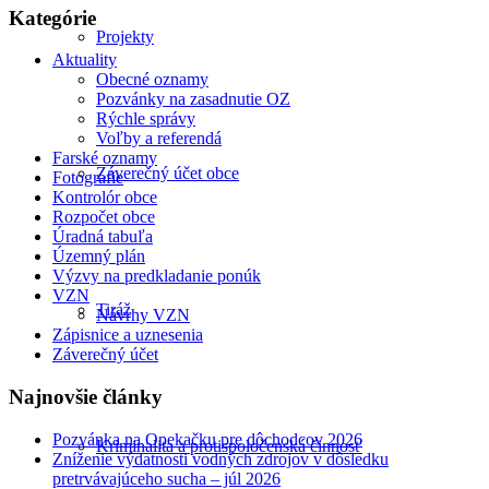
Kategórie
Projekty
Aktuality
Obecné oznamy
Pozvánky na zasadnutie OZ
Rýchle správy
Voľby a referendá
Farské oznamy
Záverečný účet obce
Fotografie
Kontrolór obce
Rozpočet obce
Úradná tabuľa
Územný plán
Výzvy na predkladanie ponúk
VZN
Tiráž
Návrhy VZN
Zápisnice a uznesenia
Záverečný účet
Najnovšie články
Pozvánka na Opekačku pre dôchodcov 2026
Kriminalita a protispoločenská činnosť
Zníženie výdatnosti vodných zdrojov v dôsledku
pretrvávajúceho sucha – júl 2026