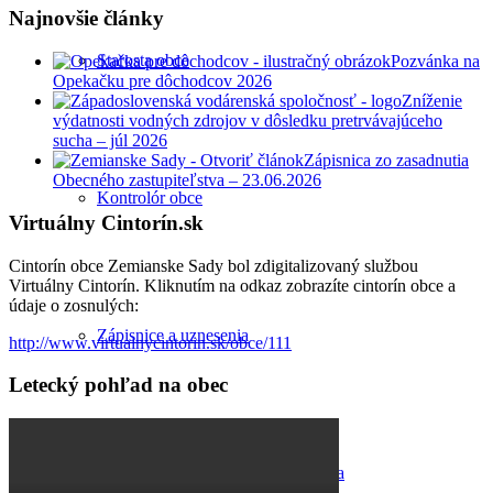
Najnovšie články
Starosta obce
Pozvánka na
Opekačku pre dôchodcov 2026
Zníženie
výdatnosti vodných zdrojov v dôsledku pretrvávajúceho
sucha – júl 2026
Zápisnica zo zasadnutia
Obecného zastupiteľstva – 23.06.2026
Kontrolór obce
Virtuálny Cintorín.sk
Cintorín obce Zemianske Sady bol zdigitalizovaný službou
Virtuálny Cintorín. Kliknutím na odkaz zobrazíte cintorín obce a
údaje o zosnulých:
Zápisnice a uznesenia
http://www.virtualnycintorin.sk/obce/111
Letecký pohľad na obec
Zasadnutia obecného zastupiteľstva