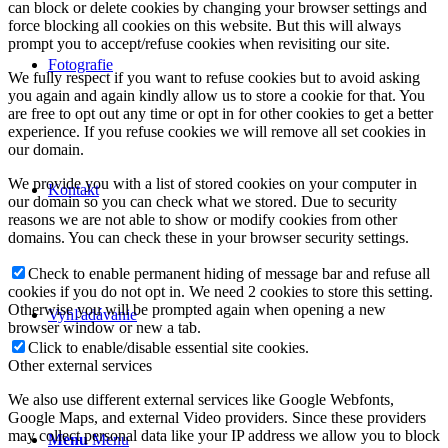
can block or delete cookies by changing your browser settings and
force blocking all cookies on this website. But this will always
prompt you to accept/refuse cookies when revisiting our site.
Fotografie
We fully respect if you want to refuse cookies but to avoid asking
you again and again kindly allow us to store a cookie for that. You
are free to opt out any time or opt in for other cookies to get a better
experience. If you refuse cookies we will remove all set cookies in
our domain.
We provide you with a list of stored cookies on your computer in
Kontakt
our domain so you can check what we stored. Due to security
reasons we are not able to show or modify cookies from other
domains. You can check these in your browser security settings.
Check to enable permanent hiding of message bar and refuse all
cookies if you do not opt in. We need 2 cookies to store this setting.
Otherwise you will be prompted again when opening a new
Vyhľadávanie
browser window or new a tab.
Click to enable/disable essential site cookies.
Other external services
We also use different external services like Google Webfonts,
Google Maps, and external Video providers. Since these providers
may collect personal data like your IP address we allow you to block
Menu
Menu