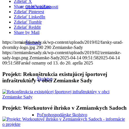
Zdielať X
Share on WhatsApp
Obec v súčasnosti
Zdielať Pinterest
Zdielať LinkedIn
Zdielať Tumblr
Zdielať Reddit
Share by Mail
https://zemianskesady.sk/wp-content/uploads/2019/02/farsky-urad-
Školstvo
dvorniky-logo.jpg
290
290
Zemianske-Sady
https://zemianskesady.sk/wp-content/uploads/2019/02/zemianske-
sady-logo.png
Zemianske-Sady
2025-04-14 09:51:58
2025-04-14
09:51:58
Farské oznamy od 13. do 20. apríla 2025
Projekt: Rekonštrukcia existujúcej športovej
Školstvo
infraštruktúry v obci Zemianske Sady
Projekt: Workoutové ihrisko v Zemianskych Sadoch
Poľnohospodárske školstvo