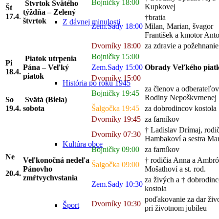
Bojničky 18:00
Štvrtok Svätého
Kupkovej
Št
týždňa – Zelený
17
.4
.
†bratia
štvrtok
Z dávnej minulosti
Zem.Sady 18:00
Milan, Marian, švagor
František a kmotor Ant
Dvorníky 18:00
za zdravie a požehnanie
Bojničky 15:00
Piatok utrpenia
Pi
Pána – Veľký
Zem.Sady 15:00
Obrady Veľkého piat
18
.4.
piatok
Dvorníky 15:00
História po roku 1945
za členov a odberateľov
Bojničky 19:45
Rodiny Nepoškvrnenej
So
Svätá (Biela)
19
.4.
sobota
Šalgočka 19:45
za dobrodincov kostola
Dvorníky 19:45
za farníkov
† Ladislav Drímaj, rodi
Dvorníky 07:30
Hambakoví a sestra Mar
Kultúra obce
Bojničky 09:00
za farníkov
Ne
Veľkonočná nedeľa
† rodičia Anna a Ambr
Šalgočka 09:00
Pánovho
Mošathoví a st. rod.
20.4.
zmŕtvychvstania
za živých a † dobrodin
Zem.Sady 10:30
kostola
poďakovanie za dar živ
Dvorníky 10:30
Šport
pri životnom jubileu