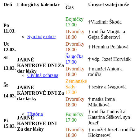
Deň
Liturgický kalendár
Úmysel svätej omše
Čas
Bojničky
†Vladimír Škoda
17:00
Po
11.03.
Dvorníky
† rodičia Margita a
Symboly obce
18:00
Gejza Šubertoví
Ut
Dvorníky
† Hermína Poláková
12.03.
18:00
Šalgočka
St
† vdp. Jozef Horvátik
JARNÉ
17:00
KÁNTROVÉ DNI
Za
13.03.
Dvorníky
† manžel Anton a
dar lásky
18:00
rodičia
Civilná ochrana
Zemianske
Št
Sady
† sestry a švagrovia
JARNÉ
17:00
KÁNTROVÉ DNI
Za
14.03.
dar lásky
Dvorníky
† matka Irena
18:00
Mikulková
† rodičia Ľudovít a
História
Bojničky
Katarína Šiškoví, syn
JARNÉ
17:00
Pi
Jozef
KÁNTROVÉ DNI
15.03.
Za dar lásky
Dvorníky
† manžel Jozef a rodičia
18:00
Klokneroví