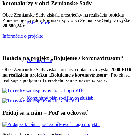
koronakrízy v obci Zemianske Sady
Obec Zemianske Sady získala prostriedky na realizáciu projektu
Zmiernenie dopadov koronakrízy v obci Zemianske Sady vo výške
Poloha obce
20 580,24 €.
Informácie o projekte
Dotácia na projekt „Bojujeme s koronavírusom“
Územný plán
Obec Zemianske Sady získala účelovú dotáciu vo výške
2000 EUR
na realizáciu projektu „Bojujeme s koronavírusom“
. Projekt sa
realizuje s podporou Trnavského samosprávneho kraja.
Komunitný plán sociálnych služieb
Pridaj sa k nám – Poď sa očkovať
Pridaj sa k nám – poď sa očkovať