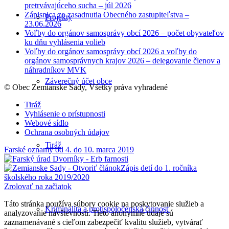
pretrvávajúceho sucha – júl 2026
Zápisnica zo zasadnutia Obecného zastupiteľstva –
Projekty
23.06.2026
Voľby do orgánov samosprávy obcí 2026 – počet obyvateľov
ku dňu vyhlásenia volieb
Voľby do orgánov samosprávy obcí 2026 a voľby do
orgánov samosprávnych krajov 2026 – delegovanie členov a
náhradníkov MVK
Záverečný účet obce
© Obec Zemianske Sady, Všetky práva vyhradené
Tiráž
Vyhlásenie o prístupnosti
Webové sídlo
Ochrana osobných údajov
Tiráž
Farské oznamy od 4. do 10. marca 2019
Zápis detí do 1. ročníka
školského roka 2019/2020
Zrolovať na začiatok
Táto stránka používa súbory cookie na poskytovanie služieb a
Kriminalita a protispoločenská činnosť
analyzovanie návštevnosti. Tieto anonymné údaje sú
zaznamenávané s cieľom zabezpečiť kvalitu služieb, vytvárať