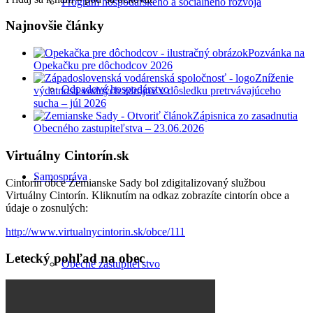
Program hospodárskeho a sociálneho rozvoja
Najnovšie články
Pozvánka na
Opekačku pre dôchodcov 2026
Zníženie
Odpadové hospodárstvo
výdatnosti vodných zdrojov v dôsledku pretrvávajúceho
sucha – júl 2026
Zápisnica zo zasadnutia
Obecného zastupiteľstva – 23.06.2026
Virtuálny Cintorín.sk
Samospráva
Cintorín obce Zemianske Sady bol zdigitalizovaný službou
Virtuálny Cintorín. Kliknutím na odkaz zobrazíte cintorín obce a
údaje o zosnulých:
http://www.virtualnycintorin.sk/obce/111
Letecký pohľad na obec
Obecné zastupiteľstvo