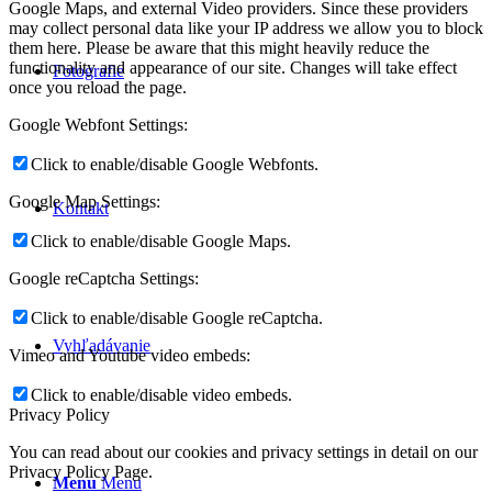
Google Maps, and external Video providers. Since these providers
may collect personal data like your IP address we allow you to block
them here. Please be aware that this might heavily reduce the
functionality and appearance of our site. Changes will take effect
Fotografie
once you reload the page.
Google Webfont Settings:
Click to enable/disable Google Webfonts.
Google Map Settings:
Kontakt
Click to enable/disable Google Maps.
Google reCaptcha Settings:
Click to enable/disable Google reCaptcha.
Vyhľadávanie
Vimeo and Youtube video embeds:
Click to enable/disable video embeds.
Privacy Policy
You can read about our cookies and privacy settings in detail on our
Privacy Policy Page.
Menu
Menu