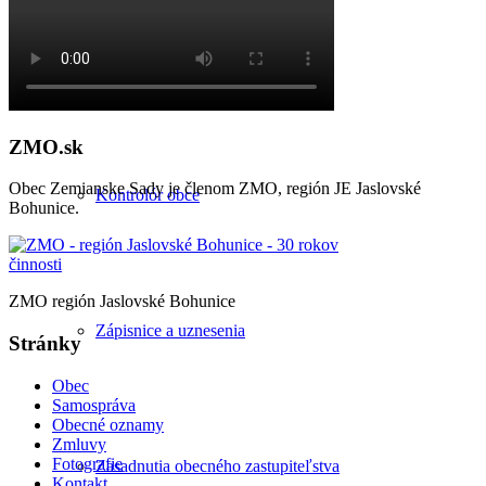
Starosta obce
ZMO.sk
Obec Zemianske Sady je členom ZMO, región JE Jaslovské
Kontrolór obce
Bohunice.
ZMO región Jaslovské Bohunice
Zápisnice a uznesenia
Stránky
Obec
Samospráva
Obecné oznamy
Zmluvy
Fotografie
Zasadnutia obecného zastupiteľstva
Kontakt