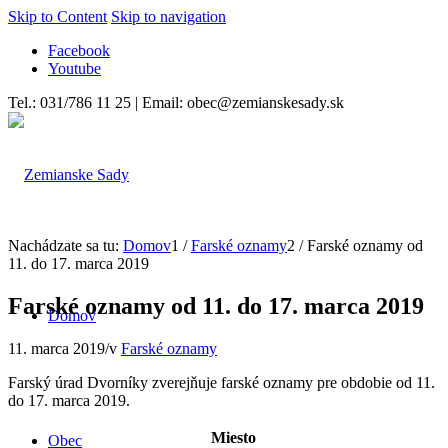
Skip to Content
Skip to navigation
Facebook
Youtube
Tel.: 031/786 11 25 | Email: obec@zemianskesady.sk
Nachádzate sa tu:
Domov
1
/
Farské oznamy
2
/
Farské oznamy od
11. do 17. marca 2019
Farské oznamy od 11. do 17. marca 2019
Domov
11. marca 2019
/
v
Farské oznamy
Farský úrad Dvorníky zverejňuje farské oznamy pre obdobie od 11.
do 17. marca 2019.
Miesto
Obec