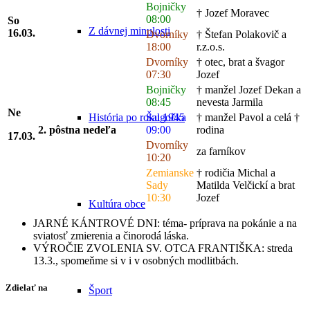
Bojničky
† Jozef Moravec
08:00
So
Z dávnej minulosti
16.03.
Dvorníky
† Štefan Polakovič a
18:00
r.z.o.s.
Dvorníky
† otec, brat a švagor
07:30
Jozef
Bojničky
† manžel Jozef Dekan a
08:45
nevesta Jarmila
Ne
Šalgočka
† manžel Pavol a celá †
História po roku 1945
2. pôstna nedeľa
09:00
rodina
17.03.
Dvorníky
za farníkov
10:20
Zemianske
† rodičia Michal a
Sady
Matilda Velčickí a brat
10:30
Jozef
Kultúra obce
JARNÉ KÁNTROVÉ DNI: téma- príprava na pokánie a na
sviatosť zmierenia a činorodá láska.
VÝROČIE ZVOLENIA SV. OTCA FRANTIŠKA: streda
13.3., spomeňme si v i v osobných modlitbách.
Zdielať na
Šport