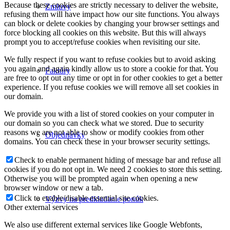
Because these cookies are strictly necessary to deliver the website,
Zmluvy
refusing them will have impact how our site functions. You always
can block or delete cookies by changing your browser settings and
force blocking all cookies on this website. But this will always
prompt you to accept/refuse cookies when revisiting our site.
We fully respect if you want to refuse cookies but to avoid asking
you again and again kindly allow us to store a cookie for that. You
Faktúry
are free to opt out any time or opt in for other cookies to get a better
experience. If you refuse cookies we will remove all set cookies in
our domain.
We provide you with a list of stored cookies on your computer in
our domain so you can check what we stored. Due to security
reasons we are not able to show or modify cookies from other
Objednávky
domains. You can check these in your browser security settings.
Check to enable permanent hiding of message bar and refuse all
cookies if you do not opt in. We need 2 cookies to store this setting.
Otherwise you will be prompted again when opening a new
browser window or new a tab.
Click to enable/disable essential site cookies.
Výzvy na predkladanie ponúk
Other external services
We also use different external services like Google Webfonts,