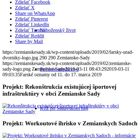
Zdielať Facebook
Zdielať X
Share on WhatsApp
Zdielať Pinterest
Zdielať LinkedIn
Náboženský život
Zdielať Tumblr
Zdielať Reddit
Share by Mail
https://zemianskesady.sk/wp-content/uploads/2019/02/farsky-urad-
dvorniky-logo.jpg
290
290
Zemianske-Sady
https://zemianskesady.sk/wp-content/uploads/2019/02/zemianske-
sady-logo.png
Zemianske-Sady
2019-03-11 08:43:29
2019-03-11
Poľnohospodárstvo
09:03:35
Farské oznamy od 11. do 17. marca 2019
Projekt: Rekonštrukcia existujúcej športovej
infraštruktúry v obci Zemianske Sady
Kríž pri Šintavskom háji
Projekt: Workoutové ihrisko v Zemianskych Sadoch